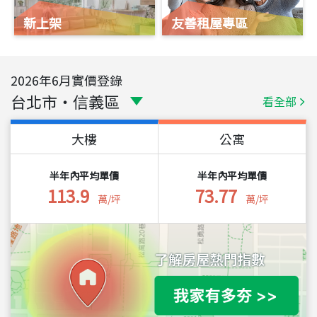
新上架
友善租屋專區
2026
年
6
月實價登錄
台北市
・
信義區
看全部
大樓
公寓
半年內平均單價
半年內平均單價
113.9
73.77
萬/坪
萬/坪