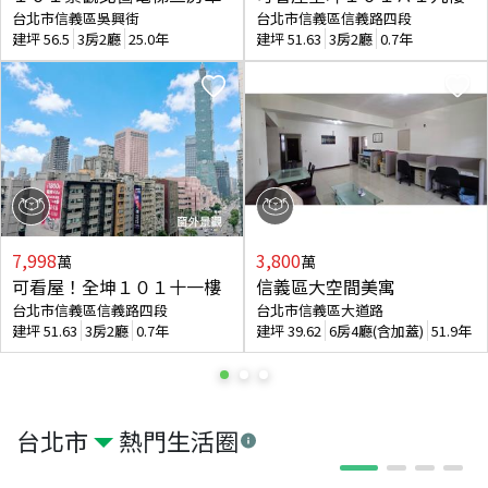
台北市信義區吳興街
台北市信義區信義路四段
建坪
56.5
3房2廳
25.0年
建坪
51.63
3房2廳
0.7年
7,998
3,800
萬
萬
可看屋！全坤１０１十一樓
信義區大空間美寓
台北市信義區信義路四段
台北市信義區大道路
建坪
51.63
3房2廳
0.7年
建坪
39.62
6房4廳(含加蓋)
51.9年
台北市
熱門生活圈