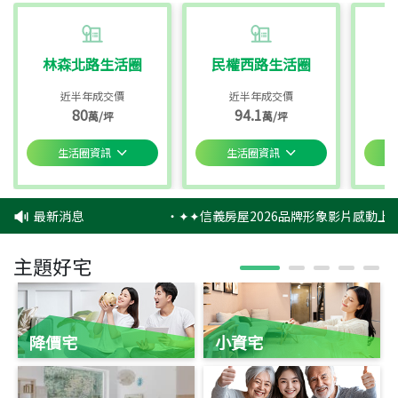
林森北路生活圈
民權西路生活圈
近半年成交價
近半年成交價
80
94.1
萬/坪
萬/坪
生活圈資訊
生活圈資訊
最新消息
‧
✦✦信義房屋2026品牌形象影片感動上映
主題好宅
降價宅
小資宅