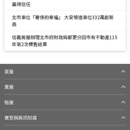
贏得信任
北市車位『奢侈的幸福』 大安坡道車位332萬創新
高
信義房屋辦理北市府財政局都更分回市有不動產115
年第2次標售結果
買屋
賣屋
租屋
實登與房訊知識