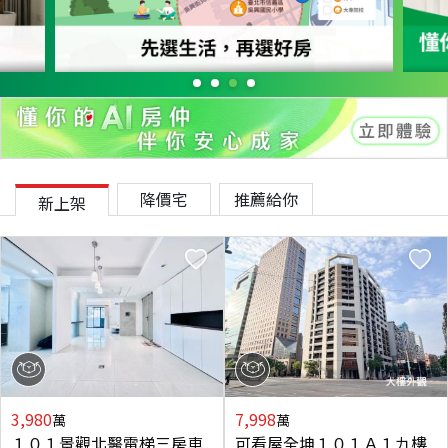
降價宅
推薦給你
新上架
3,980
7,998
萬
萬
１０１景觀北醫電梯三房車
可看屋全坤１０１Ａ１九樓