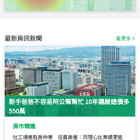
最新房訊新聞
看更多
新手爸爸不容易阿公幫幫忙 10年購屋總價多
550萬
房市精選
社工魂進駐房仲業 信義房屋：同理心比業績更能