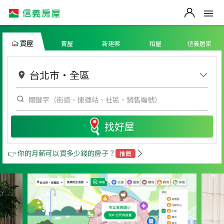
買屋
賣屋
新建案
租屋
信義居家
台北市
・
全區
找好屋
👉 你的月薪可以買多少錢的房子？
推薦