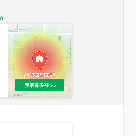
1,350
萬
情
總價
1,020
萬
總價
490
萬
總價
1,808
萬
總價
530
萬
路二段