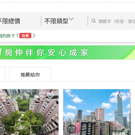
不限總價
不限類型
錢的房子？
推薦
推薦給你