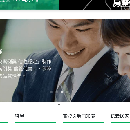
房產
115
年
07
月 成交
十泉十美
台北市北投區光明路
115
年
07
月 成交
四維天廈
新竹市新竹市四維路
115
年
07
月 成交
菁英典藏
新竹市新竹市慈祥路
租屋
實登與房訊知識
信義居家