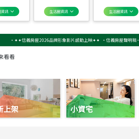
圈資訊
生活圈資訊
生活圈資訊
✦✦信義房屋2026品牌形象影片感動上映✦✦
‧
信義房屋聲明稿－防詐騙
來看看
新上架
小資宅
115
年
07
月 成交