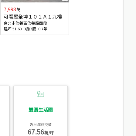
7,998
3,800
萬
萬
可看屋全坤１０１Ａ１九樓
信義區大空間美寓
台北市信義區信義路四段
台北市信義區大道路
建坪
51.63
3房2廳
0.7年
建坪
39.62
6房4廳(含加蓋)
51.9
雙園生活圈
近半年成交價
67.56
萬/坪