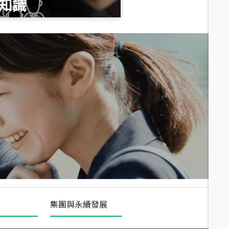
知識
總價
1,020
萬
總價
490
萬
總價
1,808
萬
集團與永續發展