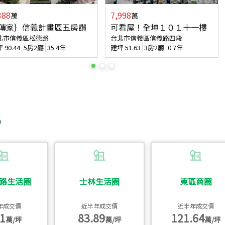
388
7,998
萬
萬
傳家｝信義計畫區五房讚
可看屋！全坤１０１十一樓
北市信義區松德路
台北市信義區信義路四段
坪
90.44
5房2廳
35.4年
建坪
51.63
3房2廳
0.7年
路生活圈
士林生活圈
東區商圈
年成交價
近半年成交價
近半年成交價
1
83.89
121.64
萬/坪
萬/坪
萬/坪