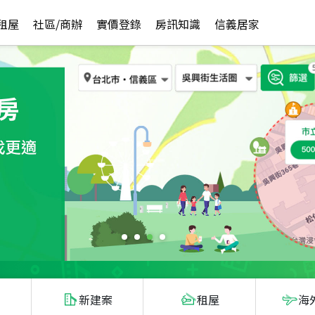
租屋
社區/商辦
實價登錄
房訊知識
信義居家
新建案
租屋
海