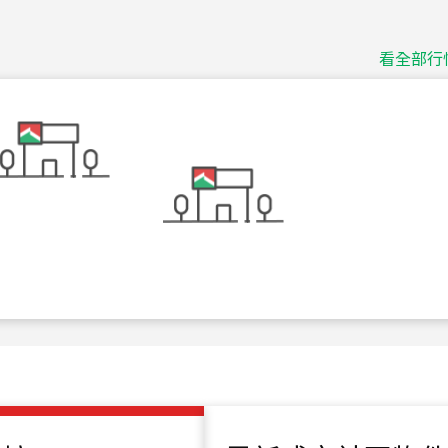
捷豹
台北市中山區長春路
看全部行
115
年
07
月 成交
十泉十美
台北市北投區光明路
115
年
07
月 成交
四維天廈
新竹市新竹市四維路
115
年
07
月 成交
菁英典藏
新竹市新竹市慈祥路
115
年
07
月 成交
長隄
新北市永和區環河西