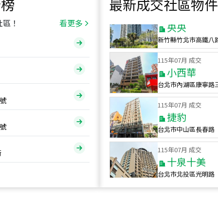
行榜
最新成交社區物件
115
年
07
月 成交
央央
社區！
看更多
新竹縣竹北市高鐵八
115
年
07
月 成交
小西華
台北市內湖區康寧路
115
年
07
月 成交
號
捷豹
台北市中山區長春路
號
115
年
07
月 成交
十泉十美
街
台北市北投區光明路
115
年
07
月 成交
四維天廈
新竹市新竹市四維路