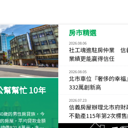
115
年
07
月 成交
菁英典藏
新竹市新竹市慈祥路
房市精選
115
年
07
月 成交
長隄
2026.08.06
新北市永和區環河西
社工魂進駐房仲業 信
業績更能贏得信任
115
年
07
月 成交
央央
2026.08.05
新竹縣竹北市高鐵八
北市車位『奢侈的幸福
115
年
07
月 成交
332萬創新高
幫幫忙 10年
小西華
台北市內湖區康寧路
2026.07.23
信義房屋辦理北市府財
115
年
07
月 成交
40歲的男性房貸族，今
不動產115年第2次標
捷豹
萬元的房屋，平均貸款金額
台北市中山區長春路
屋總價921.6萬元，多出