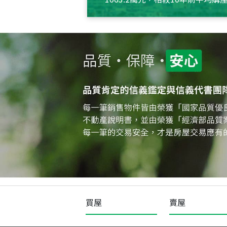
約550萬元，且貸款金額也多
買屋
賣屋