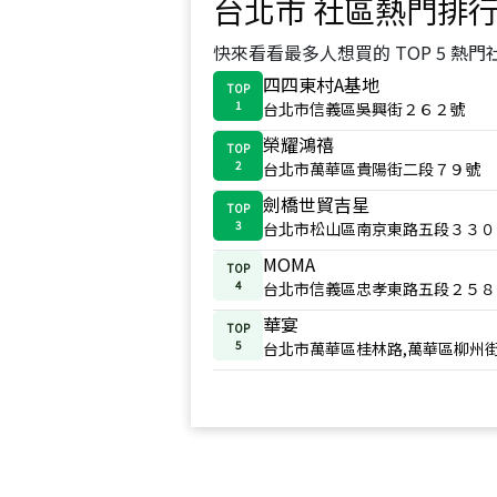
台北市
社區熱門排
快來看看最多人想買的 TOP 5 熱門
四四東村A基地
TOP
1
台北市信義區吳興街２６２號
榮耀鴻禧
TOP
2
台北市萬華區貴陽街二段７９號
劍橋世貿吉星
TOP
3
台北市松山區南京東路五段３３０
MOMA
TOP
4
台北市信義區忠孝東路五段２５８
華宴
TOP
5
台北市萬華區桂林路,萬華區柳州