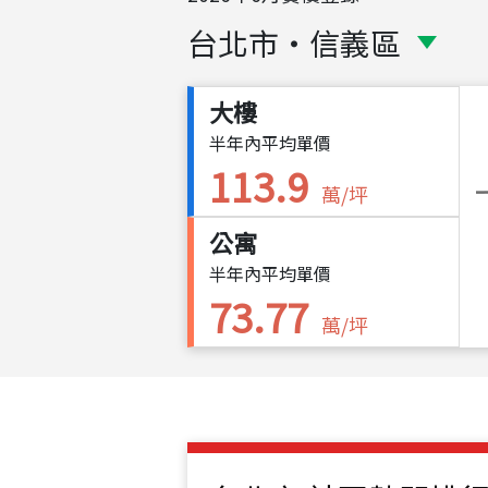
台北市
・
信義區
大樓
半年內平均單價
113.9
萬/坪
公寓
半年內平均單價
73.77
萬/坪