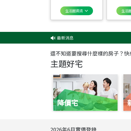
生活圈資訊
生活
最新消息
‧
還不知道要搜尋什麼樣的房子？快
主題好宅
降價宅
2026
年
6
月實價登錄