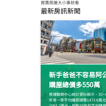
買賣房屋大小事就看
最新房訊新聞
新手爸爸不容易阿公
購屋總價多550萬
根據聯徵中心統計資料顯示，30~
年第一季平均購買總價1473.6
1063.2萬元，相較10年前平均購