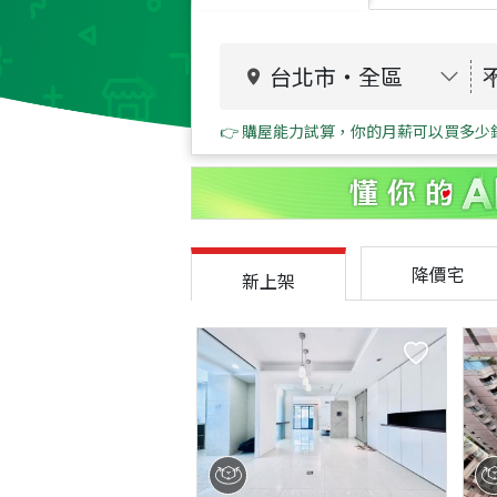
台北市
・
全區
👉 購屋能力試算，你的月薪可以買多少
降價宅
新上架