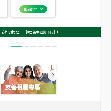
生活圈資訊
提醒
‧
【#信義幸福挺不同】用實力，讓升職免抽號碼牌！最新雇主品牌影片
友善租屋專區
新婚起家厝
總價