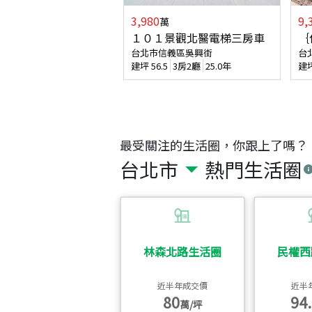
3,980
9,
萬
１０１景觀北醫電梯三房車
｛
台北市信義區吳興街
台
建坪
56.5
3房2廳
25.0年
建
最受關注的生活圈，你跟上了嗎？
台北市
熱門生活圈
林森北路生活圈
民權西
近半年成交價
近半
80
94.
萬/坪