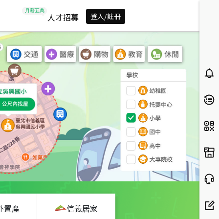
人才招募
登入/註冊
外置產
信義居家