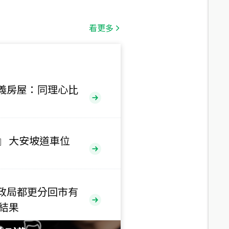
總價
1,808
萬
看更多
總價
530
萬
路二段
義房屋：同理心比
總價
5,800
萬
路
』 大安坡道車位
總價
1,938
萬
三段
政局都更分回市有
總價
售結果
1,350
萬