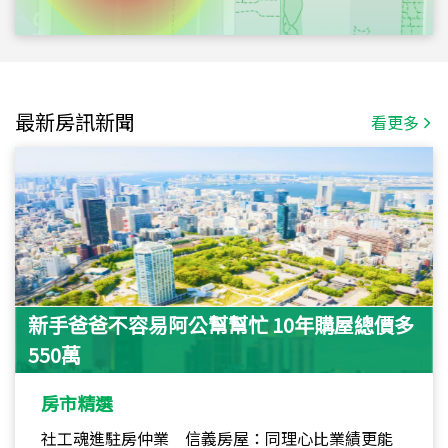
最新房訊新聞
看更多
新手爸爸不容易阿公幫幫忙 10年購屋總價多
550萬
房市精選
社工魂進駐房仲業 信義房屋：同理心比業績更能