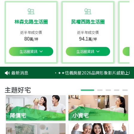
林森北路生活圈
民權西路生活圈
近半年成交價
近半年成交價
80
94.1
萬/坪
萬/坪
生活圈資訊
生活圈資訊
最新消息
‧
✦✦信義房屋2026品牌形象影片感動上映
主題好宅
降價宅
小資宅