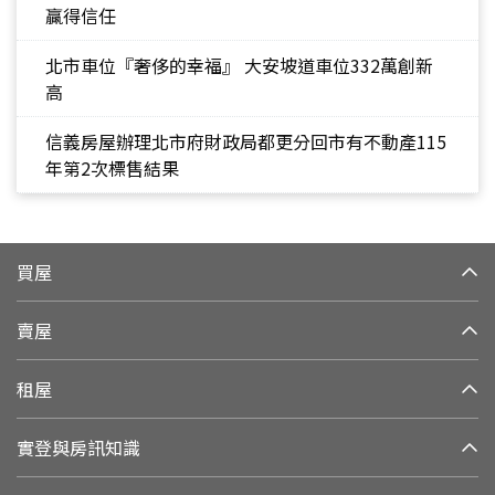
贏得信任
北市車位『奢侈的幸福』 大安坡道車位332萬創新
高
信義房屋辦理北市府財政局都更分回市有不動產115
年第2次標售結果
買屋
賣屋
租屋
實登與房訊知識