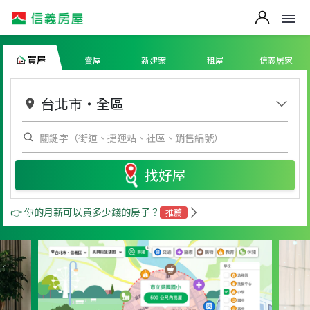
買屋
賣屋
新建案
租屋
信義居家
台北市
・
全區
找好屋
👉 你的月薪可以買多少錢的房子？
推薦