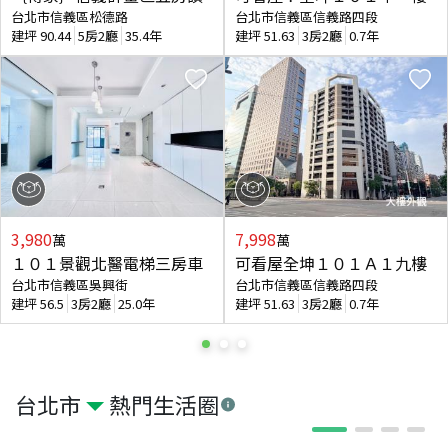
台北市信義區松德路
台北市信義區信義路四段
建坪
90.44
5房2廳
35.4年
建坪
51.63
3房2廳
0.7年
3,980
7,998
萬
萬
１０１景觀北醫電梯三房車
可看屋全坤１０１Ａ１九樓
台北市信義區吳興街
台北市信義區信義路四段
建坪
56.5
3房2廳
25.0年
建坪
51.63
3房2廳
0.7年
台北市
熱門生活圈