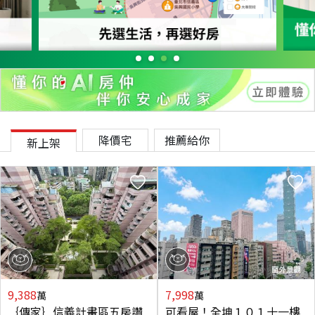
降價宅
推薦給你
新上架
9,388
7,998
萬
萬
｛傳家｝信義計畫區五房讚
可看屋！全坤１０１十一樓