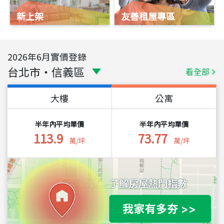
新上架
友善租屋專區
2026
年
6
月實價登錄
台北市
・
信義區
看全部
大樓
公寓
半年內平均單價
半年內平均單價
113.9
73.77
萬/坪
萬/坪