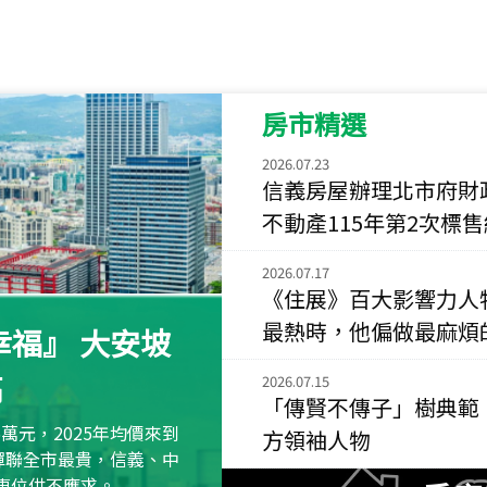
115
年
07
月 成交
菁英典藏
新竹市新竹市慈祥路
房市精選
115
年
07
月 成交
長隄
2026.07.23
新北市永和區環河西
信義房屋辦理北市府財
不動產115年第2次標
115
年
07
月 成交
央央
2026.07.17
新竹縣竹北市高鐵八
《住展》百大影響力人
115
年
07
月 成交
最熱時，他偏做最麻煩
福』 大安坡
小西華
高
台北市內湖區康寧路
2026.07.15
「傳賢不傳子」樹典範
115
年
07
月 成交
萬元，2025年均價來到
方領袖人物
捷豹
元蟬聯全市最貴，信義、中
台北市中山區長春路
區車位供不應求。