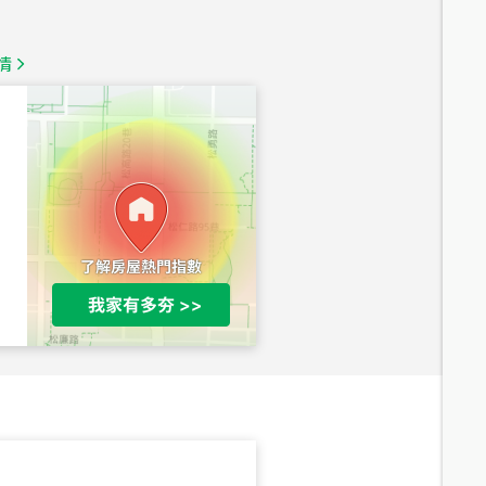
1,350
萬
情
總價
1,020
萬
總價
490
萬
總價
1,808
萬
總價
530
萬
路二段