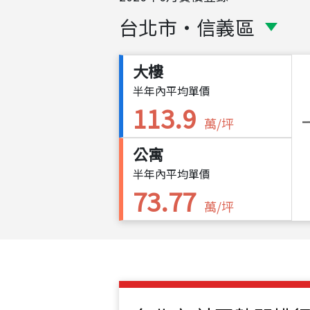
台北市
・
信義區
大樓
半年內平均單價
113.9
萬/坪
公寓
半年內平均單價
73.77
萬/坪