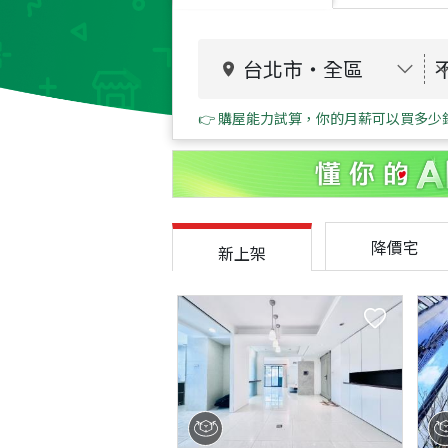
台北市
・
全區
👉 購屋能力試算，你的月薪可以買多少
降價宅
新上架