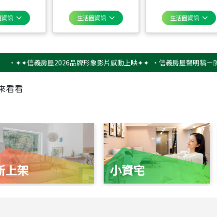
圈資訊
生活圈資訊
生活圈資訊
✦信義房屋2026品牌形象影片感動上映✦✦
‧
信義房屋聲明稿－防詐騙提
來看看
新上架
小資宅
115
年
07
月 成交