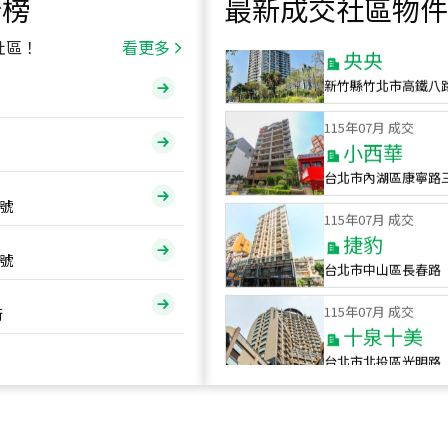
行榜
最新成交社區物件
115
年
07
月 成交
央央
社區！
看更多
新竹縣竹北市高鐵八
115
年
07
月 成交
小西華
台北市內湖區康寧路
115
年
07
月 成交
號
捷豹
台北市中山區長春路
號
115
年
07
月 成交
十泉十美
街
台北市北投區光明路
115
年
07
月 成交
四維天廈
新竹市新竹市四維路