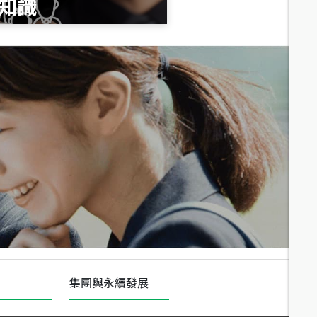
知識
總價
1,020
萬
總價
490
萬
總價
1,808
萬
集團與永續發展