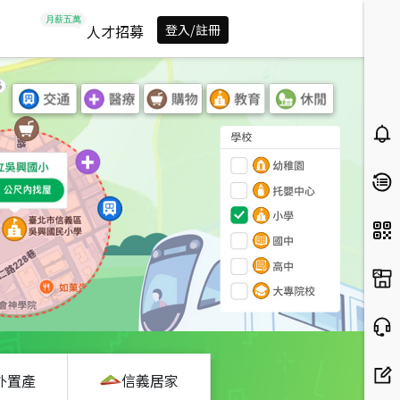
人才招募
登入/註冊
外置產
信義居家