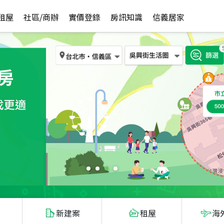
租屋
社區/商辦
實價登錄
房訊知識
信義居家
新建案
租屋
海