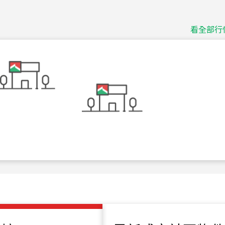
捷豹
台北市中山區長春路
看全部行
115
年
07
月 成交
十泉十美
台北市北投區光明路
115
年
07
月 成交
四維天廈
新竹市新竹市四維路
115
年
07
月 成交
菁英典藏
新竹市新竹市慈祥路
115
年
07
月 成交
長隄
新北市永和區環河西