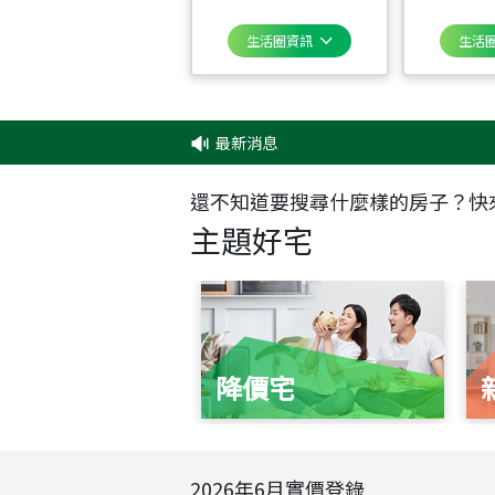
生活圈資訊
生活
最新消息
‧
✦
還不知道要搜尋什麼樣的房子？快
主題好宅
降價宅
2026
年
6
月實價登錄