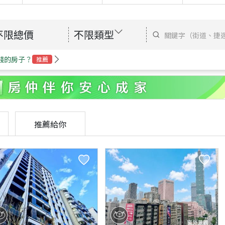
不限總價
不限類型
錢的房子？
推薦
推薦給你