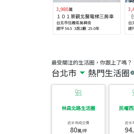
3,980
3,
萬
１０１景觀北醫電梯三房車
｛
台北市信義區吳興街
台
建坪
56.5
3房2廳
25.0年
建
最受關注的生活圈，你跟上了嗎？
台北市
熱門生活圈
林森北路生活圈
民權西
近半年成交價
近半
80
94.
萬/坪