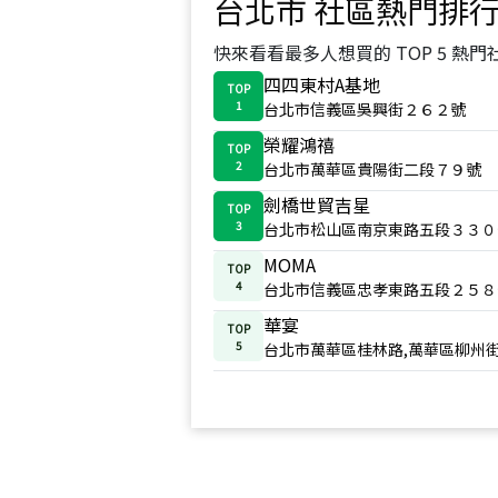
台北市
社區熱門排
快來看看最多人想買的 TOP 5 熱門
四四東村A基地
TOP
1
台北市信義區吳興街２６２號
榮耀鴻禧
TOP
2
台北市萬華區貴陽街二段７９號
劍橋世貿吉星
TOP
3
台北市松山區南京東路五段３３０
MOMA
TOP
4
台北市信義區忠孝東路五段２５８
華宴
TOP
5
台北市萬華區桂林路,萬華區柳州