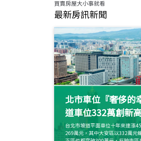
買賣房屋大小事就看
最新房訊新聞
北市車位『奢侈的幸
道車位332萬創新
台北市坡道平面車位十年來連漲45
269萬元，其中大安區以332萬
正區也都突破300萬元，反映市