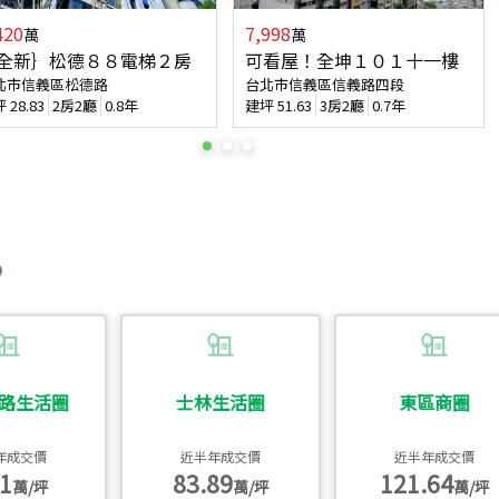
420
7,998
萬
萬
全新｝松德８８電梯２房
可看屋！全坤１０１十一樓
北市信義區松德路
台北市信義區信義路四段
坪
28.83
2房2廳
0.8年
建坪
51.63
3房2廳
0.7年
路生活圈
士林生活圈
東區商圈
年成交價
近半年成交價
近半年成交價
1
83.89
121.64
萬/坪
萬/坪
萬/坪