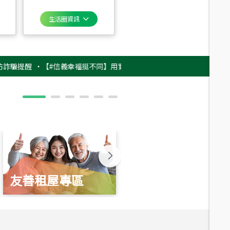
生活圈資訊
醒
‧
【#信義幸福挺不同】用實力，讓升職免抽號碼牌！最新雇主品牌影片上
友善租屋專區
新婚起家厝
總價