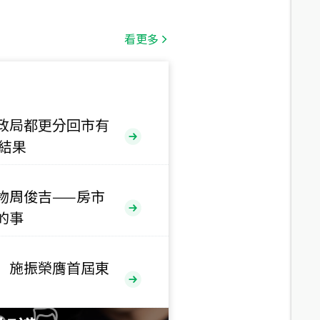
總價
1,808
萬
看更多
總價
530
萬
路二段
政局都更分回市有
售結果
總價
5,800
萬
路
物周俊吉——房市
的事
總價
1,938
萬
三段
 施振榮膺首屆東
總價
1,350
萬