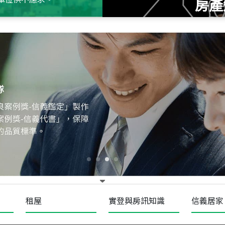
房產
115
年
07
月 成交
十泉十美
台北市北投區光明路
115
年
07
月 成交
四維天廈
新竹市新竹市四維路
115
年
07
月 成交
菁英典藏
新竹市新竹市慈祥路
租屋
實登與房訊知識
信義居家