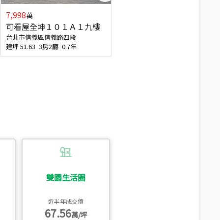
7,998
7,688
萬
萬
可看屋全坤１０１Ａ１九樓
專任全坤１０１邊間１３樓
台北市信義區信義路四段
台北市信義區信義路四段
建坪
51.63
3房2廳
0.7年
建坪
53
2廳2衛
0.7年
雙園生活圈
近半年成交價
67.56
萬/坪