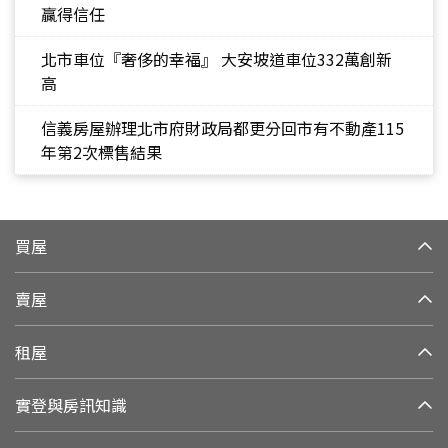
贏得信任
北市車位『奢侈的幸福』 大安坡道車位332萬創新
高
信義房屋辦理北市府財政局都更分回市有不動產115
年第2次標售結果
買屋
賣屋
租屋
實登與房訊知識