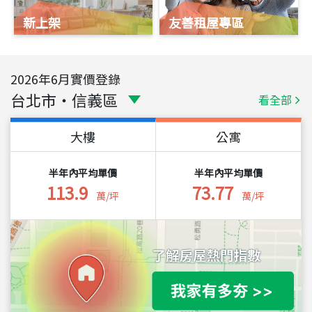
新上架
友善租屋專區
2026
年
6
月實價登錄
台北市
・
信義區
看全部
大樓
公寓
半年內平均單價
半年內平均單價
113.9
73.77
萬/坪
萬/坪