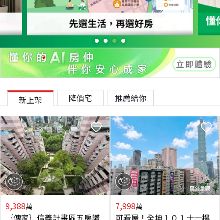
降價宅
推薦給你
新上架
9,388
7,998
萬
萬
｛傳家｝信義計畫區五房讚
可看屋！全坤１０１十一樓