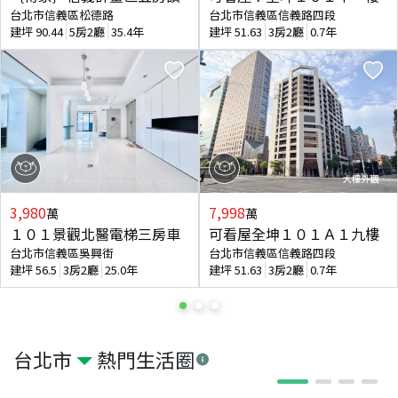
台北市信義區松德路
台北市信義區信義路四段
建坪
90.44
5房2廳
35.4年
建坪
51.63
3房2廳
0.7年
3,980
7,998
萬
萬
１０１景觀北醫電梯三房車
可看屋全坤１０１Ａ１九樓
台北市信義區吳興街
台北市信義區信義路四段
建坪
56.5
3房2廳
25.0年
建坪
51.63
3房2廳
0.7年
台北市
熱門生活圈