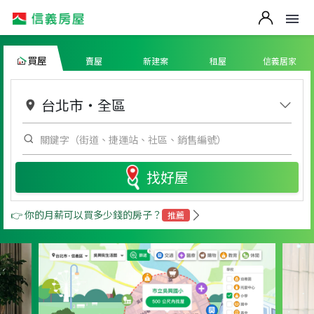
買屋
賣屋
新建案
租屋
信義居家
台北市
・
全區
找好屋
👉 你的月薪可以買多少錢的房子？
推薦