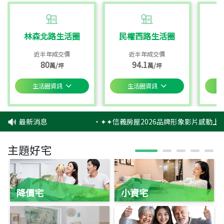
林森北路生活圈
民權西路生活圈
近半年成交價
近半年成交價
80
94.1
萬/坪
萬/坪
生活圈資訊
生活圈資訊
最新消息
‧
✦✦信義房屋2026品牌形象影片感動上映
主題好宅
降價宅
小資宅