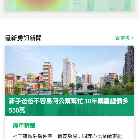
最新房訊新聞
看更多
新手爸爸不容易阿公幫幫忙 10年購屋總價多
550萬
房市精選
社工魂進駐房仲業 信義房屋：同理心比業績更能