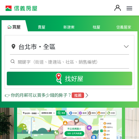
買屋
賣屋
新建案
租屋
信義居家
台北市
・
全區
找好屋
👉 你的月薪可以買多少錢的房子？
推薦