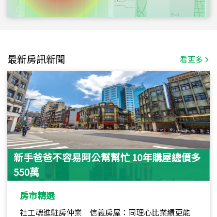
最新房訊新聞
看更多
新手爸爸不容易阿公幫幫忙 10年購屋總價多
550萬
房市精選
社工魂進駐房仲業 信義房屋：同理心比業績更能