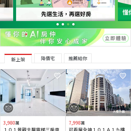
降價宅
推薦給你
新上架
3,980
7,998
萬
萬
１０１景觀北醫電梯三房車
可看屋全坤１０１Ａ１九樓