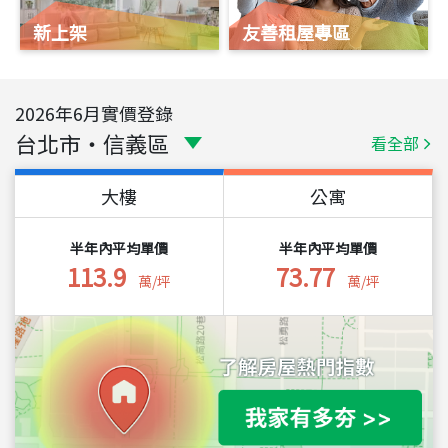
新上架
友善租屋專區
2026
年
6
月實價登錄
台北市
・
信義區
看全部
大樓
公寓
半年內平均單價
半年內平均單價
113.9
73.77
萬/坪
萬/坪