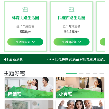
林森北路生活圈
民權西路生活圈
近半年成交價
近半年成交價
80
94.1
萬/坪
萬/坪
生活圈資訊
生活圈資訊
最新消息
‧
✦✦信義房屋2026品牌形象影片感動上映
主題好宅
降價宅
小資宅