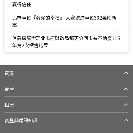
贏得信任
北市車位『奢侈的幸福』 大安坡道車位332萬創新
高
信義房屋辦理北市府財政局都更分回市有不動產115
年第2次標售結果
買屋
賣屋
租屋
實登與房訊知識