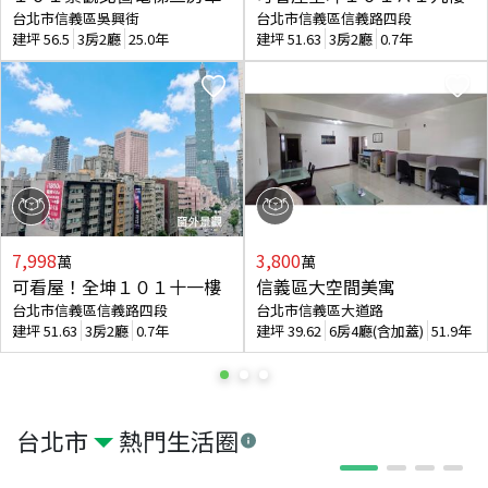
台北市信義區吳興街
台北市信義區信義路四段
建坪
56.5
3房2廳
25.0年
建坪
51.63
3房2廳
0.7年
7,998
3,800
萬
萬
可看屋！全坤１０１十一樓
信義區大空間美寓
台北市信義區信義路四段
台北市信義區大道路
建坪
51.63
3房2廳
0.7年
建坪
39.62
6房4廳(含加蓋)
51.9年
台北市
熱門生活圈