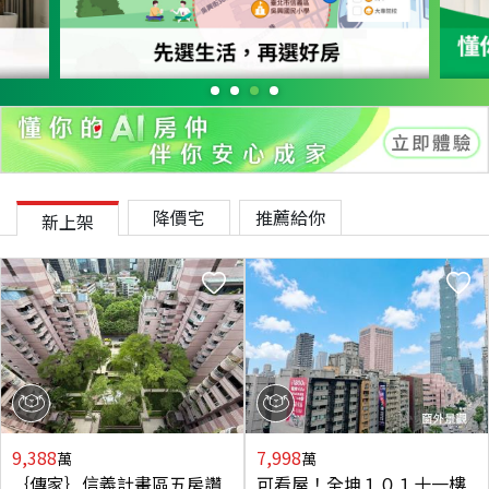
降價宅
推薦給你
新上架
9,388
7,998
萬
萬
｛傳家｝信義計畫區五房讚
可看屋！全坤１０１十一樓