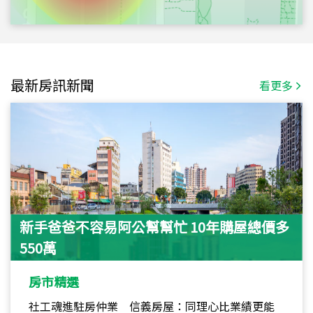
最新房訊新聞
看更多
新手爸爸不容易阿公幫幫忙 10年購屋總價多
550萬
房市精選
社工魂進駐房仲業 信義房屋：同理心比業績更能