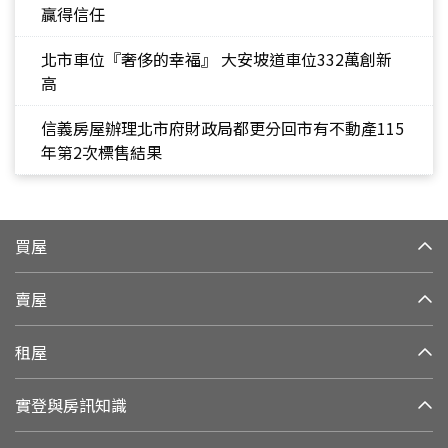
贏得信任
北市車位『奢侈的幸福』 大安坡道車位332萬創新
高
信義房屋辦理北市府財政局都更分回市有不動產115
年第2次標售結果
買屋
賣屋
租屋
實登與房訊知識