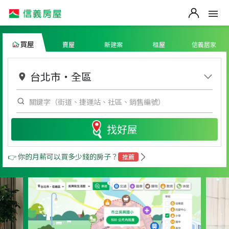
買屋
賣屋
新建案
租屋
信義居家
台北市
・
全區
找好屋
👉 你的月薪可以買多少錢的房子？
推薦