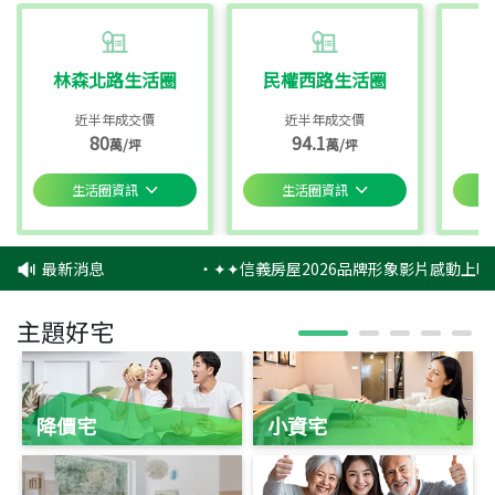
林森北路生活圈
民權西路生活圈
近半年成交價
近半年成交價
80
94.1
萬/坪
萬/坪
生活圈資訊
生活圈資訊
最新消息
‧
✦✦信義房屋2026品牌形象影片感動上映
主題好宅
降價宅
小資宅