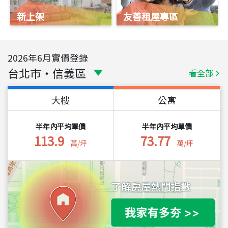
新上架
友善租屋專區
2026
年
6
月實價登錄
台北市
・
信義區
看全部
大樓
公寓
半年內平均單價
半年內平均單價
113.9
73.77
萬/坪
萬/坪