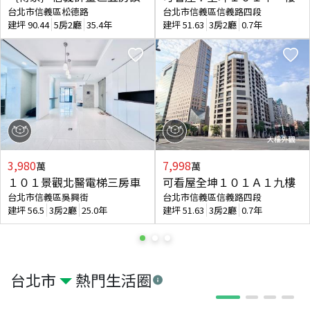
台北市信義區松德路
台北市信義區信義路四段
建坪
90.44
5房2廳
35.4年
建坪
51.63
3房2廳
0.7年
3,980
7,998
萬
萬
１０１景觀北醫電梯三房車
可看屋全坤１０１Ａ１九樓
台北市信義區吳興街
台北市信義區信義路四段
建坪
56.5
3房2廳
25.0年
建坪
51.63
3房2廳
0.7年
台北市
熱門生活圈