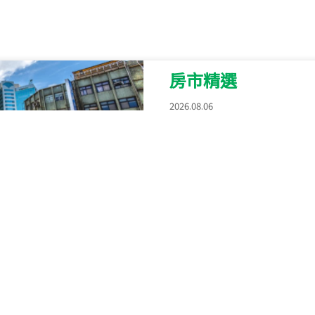
新竹市新竹市四維路
115
年
07
月 成交
菁英典藏
新竹市新竹市慈祥路
房市精選
115
年
07
月 成交
2026.08.06
長隄
社工魂進駐房仲業 信
新北市永和區環河西
業績更能贏得信任
115
年
07
月 成交
央央
2026.08.05
北市車位『奢侈的幸福
新竹縣竹北市高鐵八
332萬創新高
幫幫忙 10年
115
年
07
月 成交
小西華
2026.07.23
信義房屋辦理北市府財
台北市內湖區康寧路
40歲的男性房貸族，今
不動產115年第2次標
115
年
07
月 成交
萬元的房屋，平均貸款金額
捷豹
屋總價921.6萬元，多出