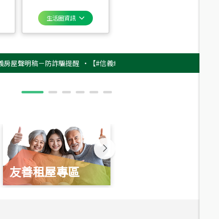
生活圈資訊
聲明稿－防詐騙提醒
‧
【#信義幸福挺不同】用實力，讓升職免抽號碼牌！最
友善租屋專區
新婚起家厝