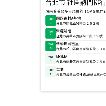
台北市
社區熱門排
快來看看最多人想買的 TOP 5 熱門
四四東村A基地
TOP
1
台北市信義區吳興街２６２號
榮耀鴻禧
TOP
2
台北市萬華區貴陽街二段７９號
劍橋世貿吉星
TOP
3
台北市松山區南京東路五段３３０
MOMA
TOP
4
台北市信義區忠孝東路五段２５８
華宴
TOP
5
台北市萬華區桂林路,萬華區柳州