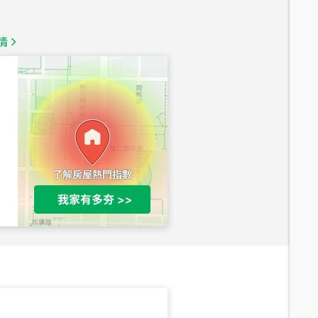
總價
1,350
萬
情
總價
1,020
萬
總價
490
萬
總價
1,808
萬
總價
530
萬
路二段