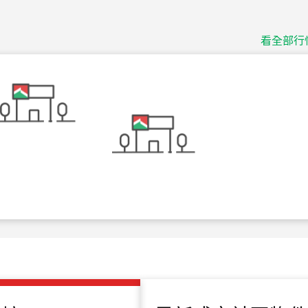
115
年
07
月 成交
捷豹
看全部行
台北市中山區長春路
115
年
07
月 成交
十泉十美
台北市北投區光明路
115
年
07
月 成交
四維天廈
新竹市新竹市四維路
115
年
07
月 成交
菁英典藏
新竹市新竹市慈祥路
115
年
07
月 成交
長隄
新北市永和區環河西