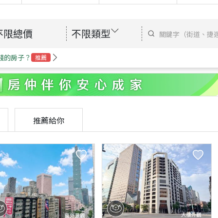
不限總價
不限類型
錢的房子？
推薦
推薦給你