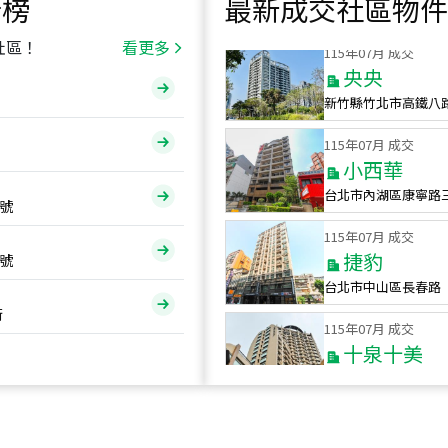
行榜
最新成交社區物件
115
年
07
月 成交
社區！
看更多
央央
新竹縣竹北市高鐵八
115
年
07
月 成交
小西華
台北市內湖區康寧路
號
115
年
07
月 成交
捷豹
號
台北市中山區長春路
115
年
07
月 成交
街
十泉十美
台北市北投區光明路
115
年
07
月 成交
四維天廈