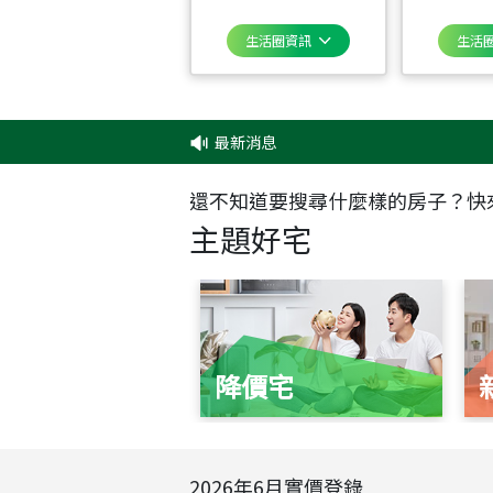
生活圈資訊
生活
最新消息
還不知道要搜尋什麼樣的房子？快
主題好宅
降價宅
2026
年
6
月實價登錄