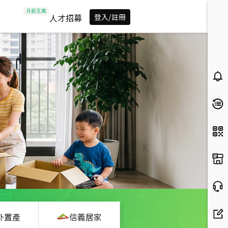
人才招募
登入/註冊
外置產
信義居家