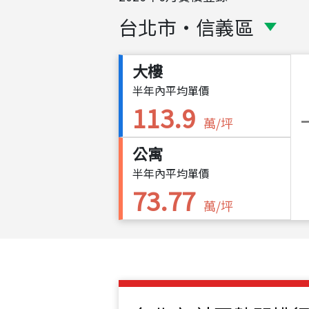
台北市
・
信義區
大樓
半年內平均單價
113.9
萬/坪
公寓
半年內平均單價
73.77
萬/坪