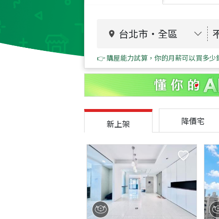
台北市
・
全區
👉 購屋能力試算，你的月薪可以買多少
降價宅
新上架