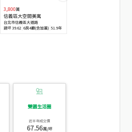
3,800
2,088
萬
萬
信義區大空間美寓
博愛精妝成家易
台北市信義區大道路
台北市信義區虎林街
建坪
39.62
6房4廳(含加蓋)
51.9年
建坪
20.47
3房2廳
56.4年
雙園生活圈
近半年成交價
67.56
萬/坪