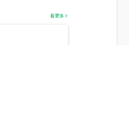
總價
看更多
1,808
萬
總價
530
萬
義房屋：同理心比
路二段
總價
5,800
萬
』 大安坡道車位
路
總價
1,938
萬
政局都更分回市有
三段
售結果
總價
1,350
萬