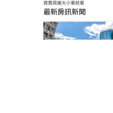
買賣房屋大小事就看
最新房訊新聞
新手爸爸不容易阿公
購屋總價多550萬
根據聯徵中心統計資料顯示，30~
年第一季平均購買總價1473.6
1063.2萬元，相較10年前平均購