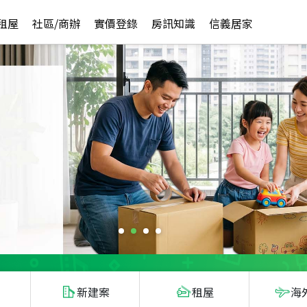
租屋
社區/商辦
實價登錄
房訊知識
信義居家
新建案
租屋
海