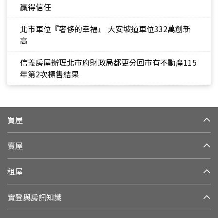
贏得信任
北市車位『奢侈的幸福』 大安坡道車位332萬創新
高
信義房屋辦理北市府財政局都更分回市有不動產115
年第2次標售結果
買屋
賣屋
租屋
實登與房訊知識