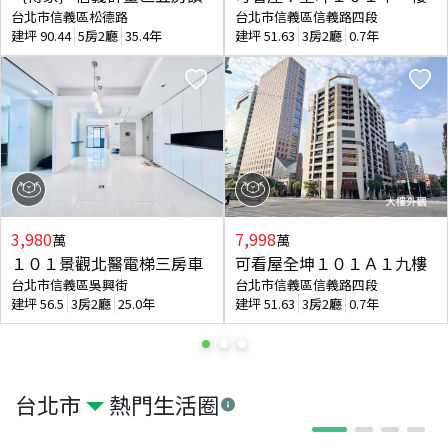
台北市信義區松德路
台北市信義區信義路四段
建坪
90.44
5房2廳
35.4年
建坪
51.63
3房2廳
0.7年
3,980
7,998
萬
萬
１０１景觀北醫電梯三房車
可看屋全坤１０１Ａ１九樓
台北市信義區吳興街
台北市信義區信義路四段
建坪
56.5
3房2廳
25.0年
建坪
51.63
3房2廳
0.7年
台北市
熱門生活圈