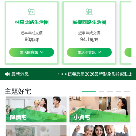
林森北路生活圈
民權西路生活圈
近半年成交價
近半年成交價
80
94.1
萬/坪
萬/坪
生活圈資訊
生活圈資訊
最新消息
‧
✦✦信義房屋2026品牌形象影片感動上映
主題好宅
降價宅
小資宅