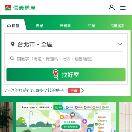
買屋
賣屋
新建案
租屋
信義居家
台北市
・
全區
找好屋
👉 你的月薪可以買多少錢的房子？
推薦