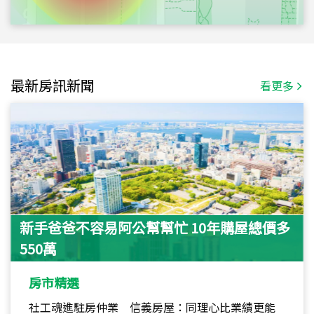
最新房訊新聞
看更多
新手爸爸不容易阿公幫幫忙 10年購屋總價多
550萬
房市精選
社工魂進駐房仲業 信義房屋：同理心比業績更能