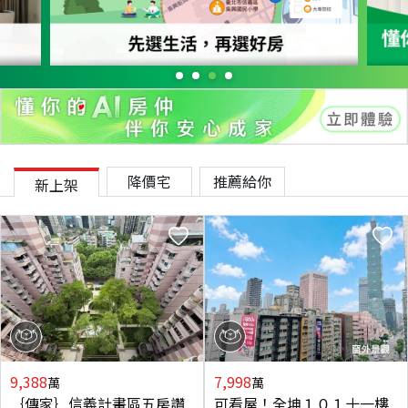
降價宅
推薦給你
新上架
9,388
7,998
萬
萬
｛傳家｝信義計畫區五房讚
可看屋！全坤１０１十一樓