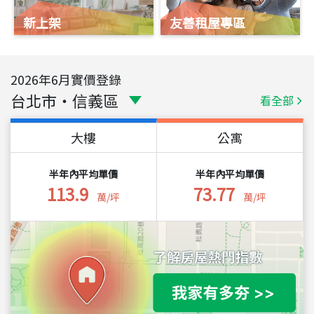
新上架
友善租屋專區
2026
年
6
月實價登錄
台北市
・
信義區
看全部
大樓
公寓
半年內平均單價
半年內平均單價
113.9
73.77
萬/坪
萬/坪