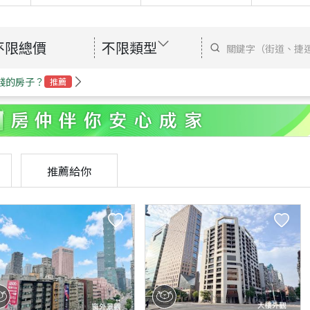
不限總價
不限類型
錢的房子？
推薦
推薦給你