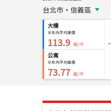
台北市
・
信義區
大樓
半年內平均單價
113.9
萬/坪
公寓
半年內平均單價
73.77
萬/坪