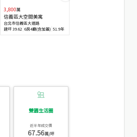
3,800
2,088
萬
萬
信義區大空間美寓
博愛精妝成家易
台北市信義區大道路
台北市信義區虎林街
建坪
39.62
6房4廳(含加蓋)
51.9年
建坪
20.47
3房2廳
56.4年
雙園生活圈
近半年成交價
67.56
萬/坪