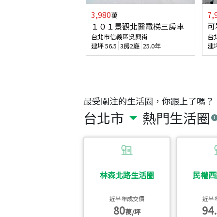
3,980
7,
萬
１０１景觀北醫電梯三房車
可
台北市信義區吳興街
台
建坪
56.5
3房2廳
25.0年
建
最受關注的生活圈，你跟上了嗎？
台北市
熱門生活圈
林森北路生活圈
民權西
近半年成交價
近半
80
94.
萬/坪