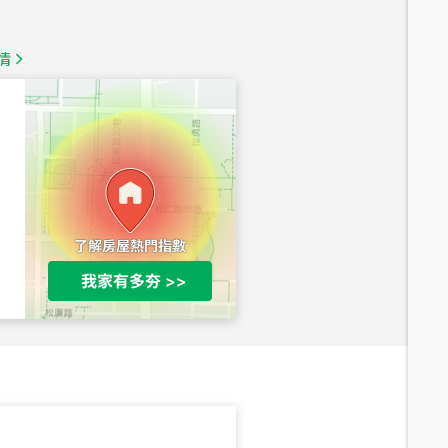
1,350
萬
情
總價
1,020
萬
總價
490
萬
總價
1,808
萬
總價
530
萬
路二段