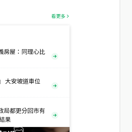
總價
1,808
萬
看更多
總價
530
萬
路二段
義房屋：同理心比
總價
5,800
萬
路
』 大安坡道車位
總價
1,938
萬
三段
政局都更分回市有
總價
售結果
1,350
萬