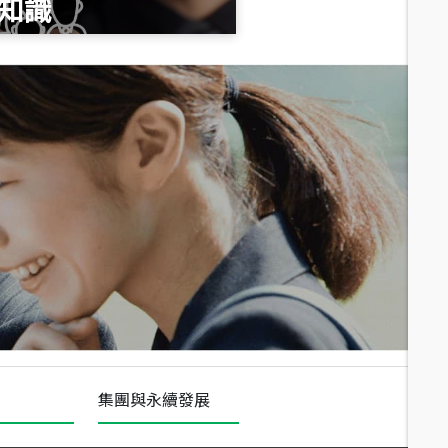
知識
總價
1,020
萬
總價
490
萬
總價
1,808
萬
集團與永續發展