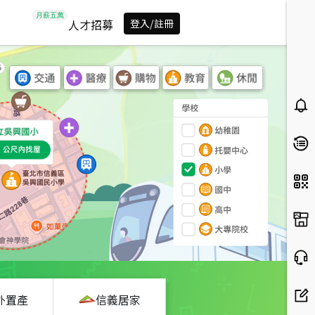
人才招募
登入/註冊
外置產
信義居家