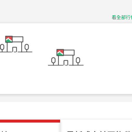
捷豹
台北市中山區長春路
看全部行
115
年
07
月 成交
十泉十美
台北市北投區光明路
115
年
07
月 成交
四維天廈
新竹市新竹市四維路
115
年
07
月 成交
菁英典藏
新竹市新竹市慈祥路
115
年
07
月 成交
長隄
新北市永和區環河西