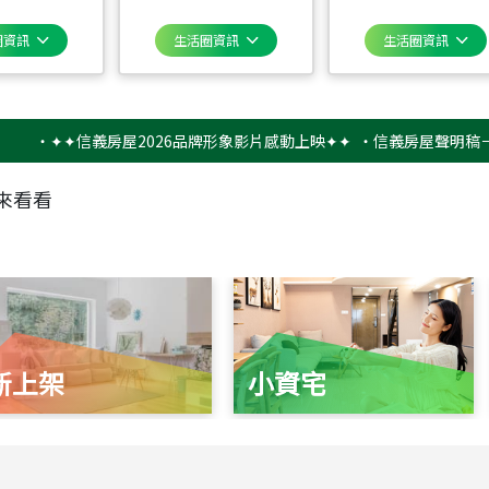
圈資訊
生活圈資訊
生活圈資訊
✦✦信義房屋2026品牌形象影片感動上映✦✦
‧
信義房屋聲明稿－防詐騙
來看看
新上架
小資宅
115
年
07
月 成交