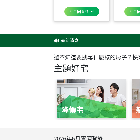
生活圈資訊
生活
最新消息
‧
還不知道要搜尋什麼樣的房子？快
主題好宅
降價宅
2026
年
6
月實價登錄