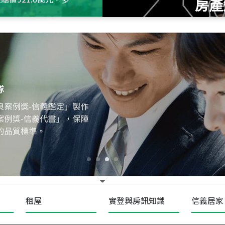
房產
115
年
07
月 成交
十泉十美
台北市北投區光明路
115
年
07
月 成交
四維天廈
新竹市新竹市四維路
115
年
07
月 成交
菁英典藏
新竹市新竹市慈祥路
租屋
實登與房訊知識
信義居家