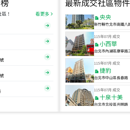
行榜
最新成交社區物件
115
年
07
月 成交
央央
社區！
看更多
新竹縣竹北市高鐵八
115
年
07
月 成交
小西華
台北市內湖區康寧路
115
年
07
月 成交
號
捷豹
台北市中山區長春路
號
115
年
07
月 成交
十泉十美
街
台北市北投區光明路
115
年
07
月 成交
四維天廈
新竹市新竹市四維路