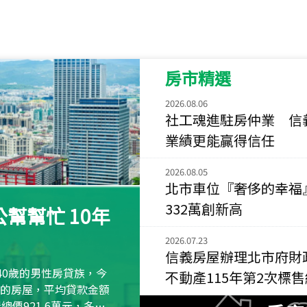
115
年
07
月 成交
菁英典藏
新竹市新竹市慈祥路
房市精選
115
年
07
月 成交
長隄
2026.08.06
新北市永和區環河西
社工魂進駐房仲業 信
業績更能贏得信任
115
年
07
月 成交
央央
2026.08.05
新竹縣竹北市高鐵八
北市車位『奢侈的幸福
115
年
07
月 成交
332萬創新高
幫幫忙 10年
小西華
台北市內湖區康寧路
2026.07.23
信義房屋辦理北市府財
115
年
07
月 成交
40歲的男性房貸族，今
不動產115年第2次標
捷豹
萬元的房屋，平均貸款金額
台北市中山區長春路
屋總價921.6萬元，多出