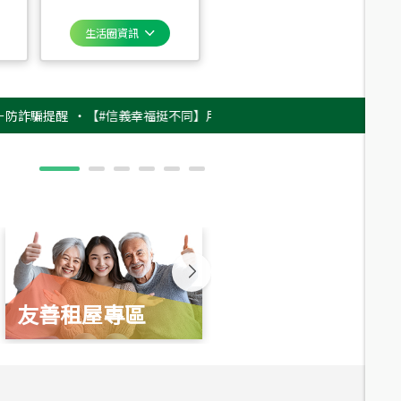
生活圈資訊
提醒
‧
【#信義幸福挺不同】用實力，讓升職免抽號碼牌！最新雇主品牌影片
友善租屋專區
新婚起家厝
總價