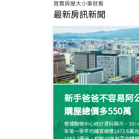
買賣房屋大小事就看
最新房訊新聞
新手爸爸不容易阿公
購屋總價多550萬
根據聯徵中心統計資料顯示，30~
年第一季平均購買總價1473.6
1063.2萬元，相較10年前平均購