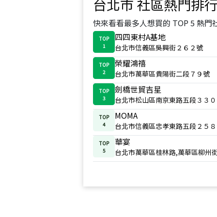
台北市
社區熱門排
快來看看最多人想買的 TOP 5 熱門
四四東村A基地
TOP
1
台北市信義區吳興街２６２號
榮耀鴻禧
TOP
2
台北市萬華區貴陽街二段７９號
劍橋世貿吉星
TOP
3
台北市松山區南京東路五段３３０
MOMA
TOP
4
台北市信義區忠孝東路五段２５８
華宴
TOP
5
台北市萬華區桂林路,萬華區柳州