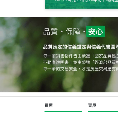
約550萬元，且貸款金額也多
買屋
賣屋