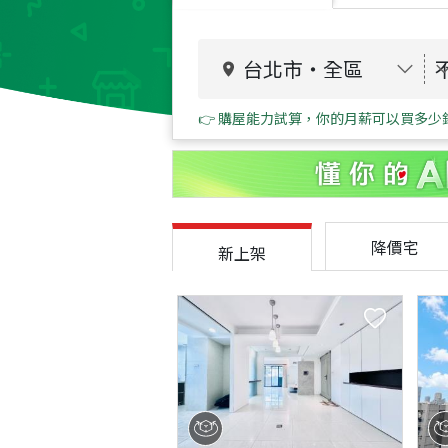
台北市
・
全區
👉 購屋能力試算，你的月薪可以買多少
降價宅
新上架