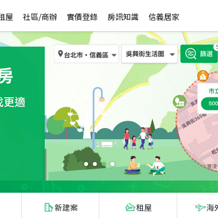
租屋
社區/商辦
實價登錄
房訊知識
信義居家
新建案
租屋
海