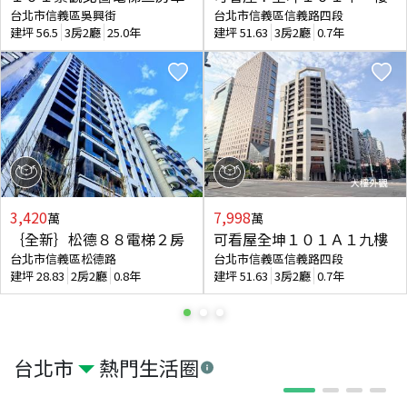
台北市信義區吳興街
台北市信義區信義路四段
建坪
56.5
3房2廳
25.0年
建坪
51.63
3房2廳
0.7年
3,420
7,998
萬
萬
｛全新｝松德８８電梯２房
可看屋全坤１０１Ａ１九樓
台北市信義區松德路
台北市信義區信義路四段
建坪
28.83
2房2廳
0.8年
建坪
51.63
3房2廳
0.7年
台北市
熱門生活圈