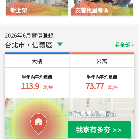
新上架
友善租屋專區
2026
年
6
月實價登錄
台北市
・
信義區
看全部
大樓
公寓
半年內平均單價
半年內平均單價
113.9
73.77
萬/坪
萬/坪