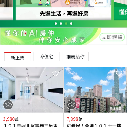
降價宅
推薦給你
新上架
3,980
7,998
萬
萬
１０１景觀北醫電梯三房車
可看屋！全坤１０１十一樓