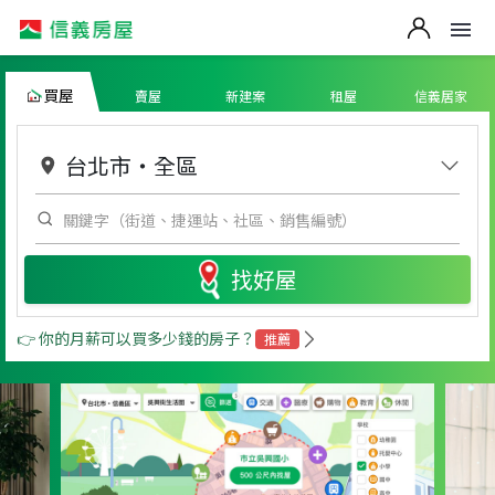
買屋
賣屋
新建案
租屋
信義居家
台北市
・
全區
找好屋
👉 你的月薪可以買多少錢的房子？
推薦