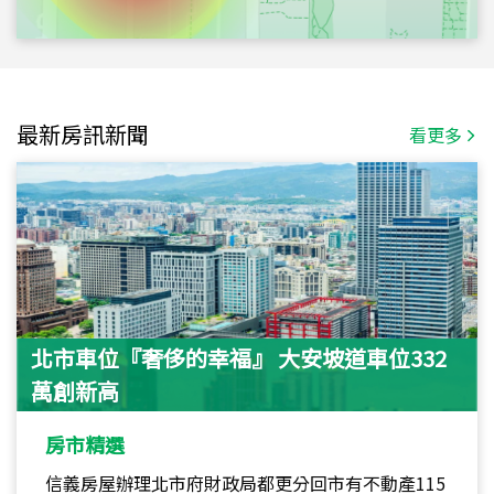
最新房訊新聞
看更多
北市車位『奢侈的幸福』 大安坡道車位332
萬創新高
房市精選
信義房屋辦理北市府財政局都更分回市有不動產115