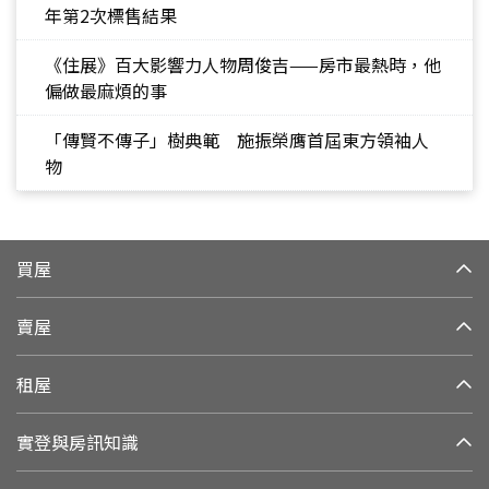
年第2次標售結果
《住展》百大影響力人物周俊吉——房市最熱時，他
偏做最麻煩的事
「傳賢不傳子」樹典範 施振榮膺首屆東方領袖人
物
買屋
賣屋
租屋
實登與房訊知識