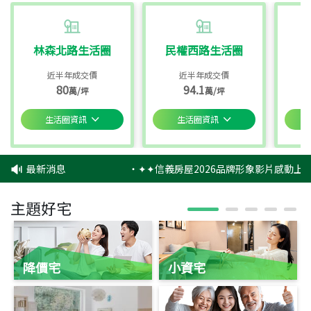
林森北路生活圈
民權西路生活圈
近半年成交價
近半年成交價
80
94.1
萬/坪
萬/坪
生活圈資訊
生活圈資訊
最新消息
‧
✦✦信義房屋2026品牌形象影片感動上映
主題好宅
降價宅
小資宅