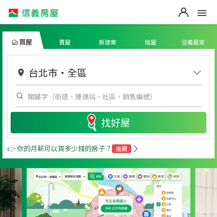
買屋
賣屋
新建案
租屋
信義居家
台北市
・
全區
找好屋
👉 你的月薪可以買多少錢的房子？
推薦