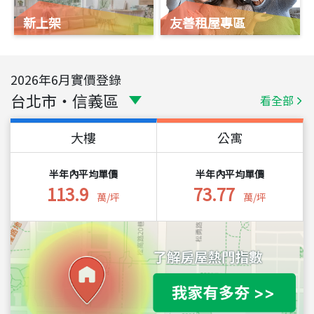
新上架
友善租屋專區
2026
年
6
月實價登錄
台北市
・
信義區
看全部
大樓
公寓
半年內平均單價
半年內平均單價
113.9
73.77
萬/坪
萬/坪