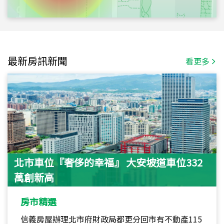
最新房訊新聞
看更多
北市車位『奢侈的幸福』 大安坡道車位332
萬創新高
房市精選
信義房屋辦理北市府財政局都更分回市有不動產115