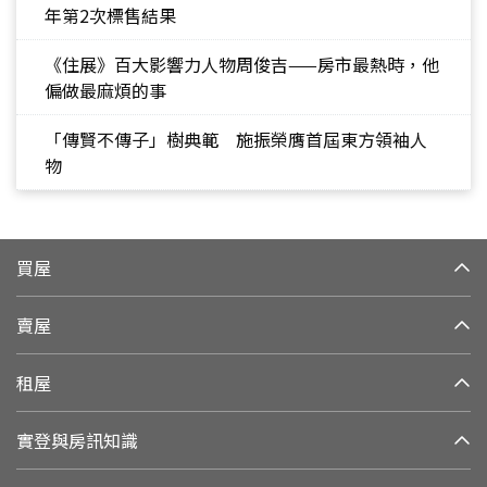
年第2次標售結果
《住展》百大影響力人物周俊吉——房市最熱時，他
偏做最麻煩的事
「傳賢不傳子」樹典範 施振榮膺首屆東方領袖人
物
買屋
賣屋
租屋
實登與房訊知識