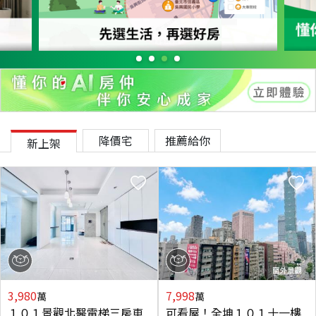
降價宅
推薦給你
新上架
3,980
7,998
萬
萬
１０１景觀北醫電梯三房車
可看屋！全坤１０１十一樓