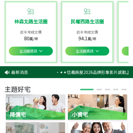
林森北路生活圈
民權西路生活圈
近半年成交價
近半年成交價
80
94.1
萬/坪
萬/坪
生活圈資訊
生活圈資訊
最新消息
‧
✦✦信義房屋2026品牌形象影片感動上映
主題好宅
降價宅
小資宅