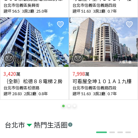
台北市信義區吳興街
台北市信義區信義路四段
建坪
56.5
3房2廳
25.0年
建坪
51.63
3房2廳
0.7年
3,420
7,998
萬
萬
｛全新｝松德８８電梯２房
可看屋全坤１０１Ａ１九樓
台北市信義區松德路
台北市信義區信義路四段
建坪
28.83
2房2廳
0.8年
建坪
51.63
3房2廳
0.7年
台北市
熱門生活圈