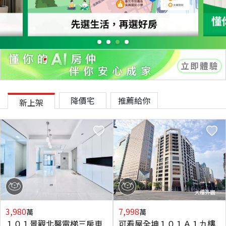
降價宅
推薦給你
新上架
3,980
7,998
萬
萬
１０１景觀北醫電梯三房車
可看屋全坤１０１Ａ１九樓