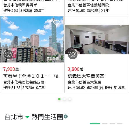
台北市信義區吳興街
台北市信義區信義路四段
建坪
56.5
3房2廳
25.0年
建坪
51.63
3房2廳
0.7年
7,998
3,800
萬
萬
可看屋！全坤１０１十一樓
信義區大空間美寓
台北市信義區信義路四段
台北市信義區大道路
建坪
51.63
3房2廳
0.7年
建坪
39.62
6房4廳(含加蓋)
51.9年
台北市
熱門生活圈