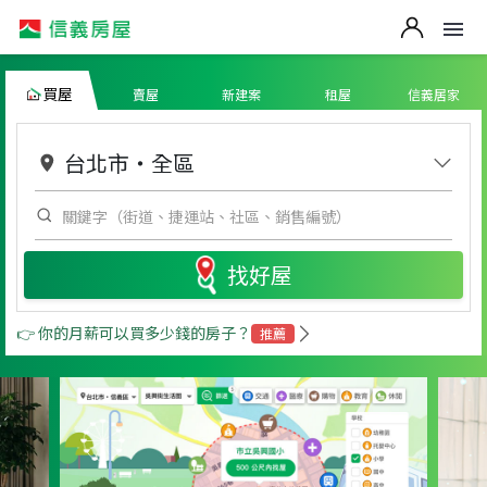
買屋
賣屋
新建案
租屋
信義居家
台北市
・
全區
找好屋
👉 你的月薪可以買多少錢的房子？
推薦