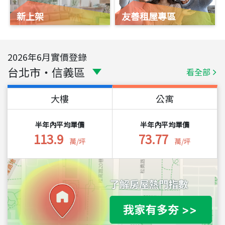
新上架
友善租屋專區
2026
年
6
月實價登錄
台北市
・
信義區
看全部
大樓
公寓
半年內平均單價
半年內平均單價
113.9
73.77
萬/坪
萬/坪