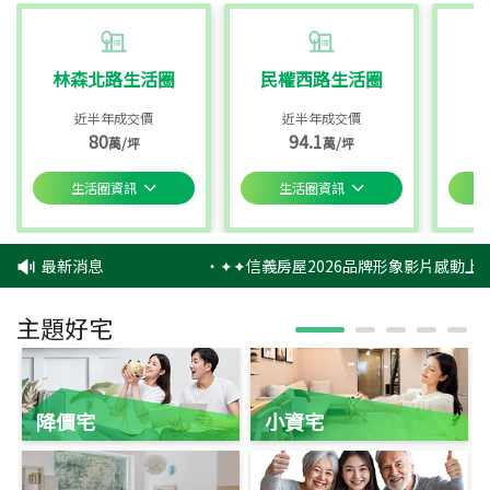
林森北路生活圈
民權西路生活圈
近半年成交價
近半年成交價
80
94.1
萬/坪
萬/坪
生活圈資訊
生活圈資訊
最新消息
‧
✦✦信義房屋2026品牌形象影片感動上映
主題好宅
降價宅
小資宅