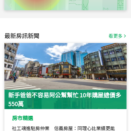
最新房訊新聞
看更多
新手爸爸不容易阿公幫幫忙 10年購屋總價多
550萬
房市精選
社工魂進駐房仲業 信義房屋：同理心比業績更能