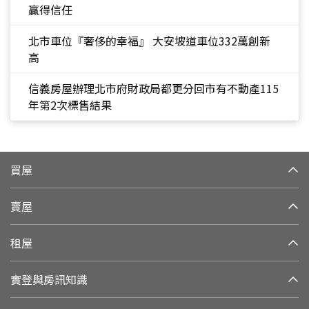
贏得信任
北市車位『奢侈的幸福』 大安坡道車位332萬創新
高
信義房屋辦理北市府財政局都更分回市有不動產115
年第2次標售結果
買屋
賣屋
租屋
實登與房訊知識