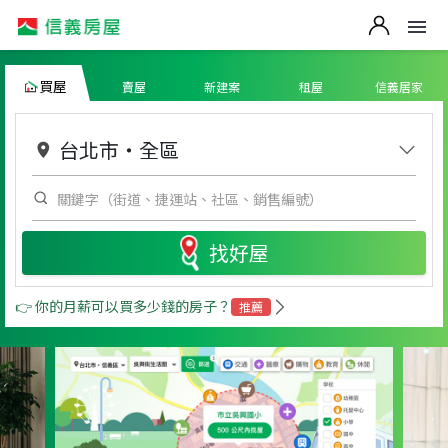
買屋
賣屋
新建案
租屋
信義居家
台北市
・
全區
找好屋
👉 你的月薪可以買多少錢的房子？
推薦