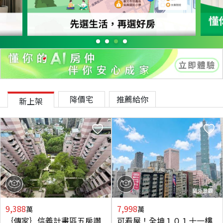
降價宅
推薦給你
新上架
9,388
7,998
萬
萬
｛傳家｝信義計畫區五房讚
可看屋！全坤１０１十一樓