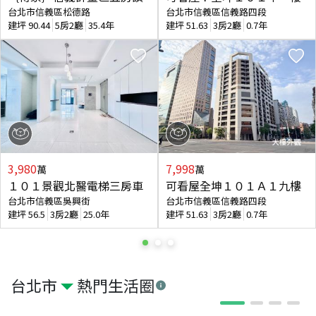
台北市信義區松德路
台北市信義區信義路四段
建坪
90.44
5房2廳
35.4年
建坪
51.63
3房2廳
0.7年
3,980
7,998
萬
萬
１０１景觀北醫電梯三房車
可看屋全坤１０１Ａ１九樓
台北市信義區吳興街
台北市信義區信義路四段
建坪
56.5
3房2廳
25.0年
建坪
51.63
3房2廳
0.7年
台北市
熱門生活圈