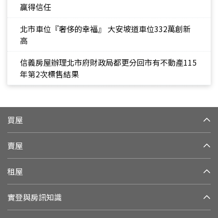
贏得信任
北市車位『奢侈的幸福』 大安坡道車位332萬創新
高
信義房屋辦理北市府財政局都更分回市有不動產115
年第2次標售結果
買屋
賣屋
租屋
實登與房訊知識