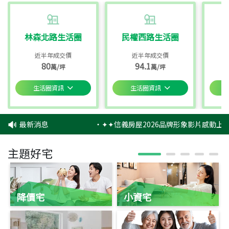
林森北路生活圈
民權西路生活圈
近半年成交價
近半年成交價
80
94.1
萬/坪
萬/坪
生活圈資訊
生活圈資訊
最新消息
‧
✦✦信義房屋2026品牌形象影片感動上映
主題好宅
降價宅
小資宅