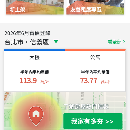
新上架
友善租屋專區
2026
年
6
月實價登錄
台北市
・
信義區
看全部
大樓
公寓
半年內平均單價
半年內平均單價
113.9
73.77
萬/坪
萬/坪