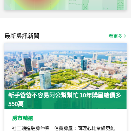
最新房訊新聞
看更多
新手爸爸不容易阿公幫幫忙 10年購屋總價多
550萬
房市精選
社工魂進駐房仲業 信義房屋：同理心比業績更能