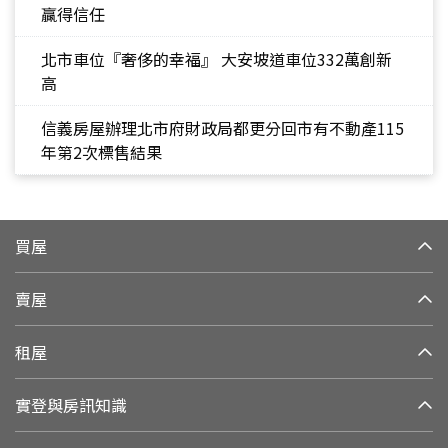
贏得信任
北市車位『奢侈的幸福』 大安坡道車位332萬創新
高
信義房屋辦理北市府財政局都更分回市有不動產115
年第2次標售結果
買屋
賣屋
租屋
實登與房訊知識