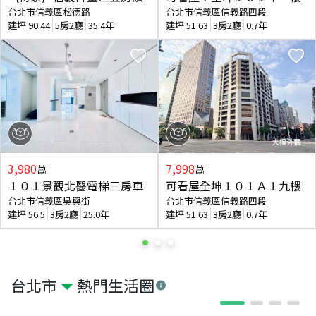
台北市信義區松德路
台北市信義區信義路四段
建坪
90.44
5房2廳
35.4年
建坪
51.63
3房2廳
0.7年
3,980
7,998
萬
萬
１０１景觀北醫電梯三房車
可看屋全坤１０１Ａ１九樓
台北市信義區吳興街
台北市信義區信義路四段
建坪
56.5
3房2廳
25.0年
建坪
51.63
3房2廳
0.7年
台北市
熱門生活圈