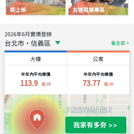
新上架
友善租屋專區
2026
年
6
月實價登錄
台北市
・
信義區
看全部
大樓
公寓
半年內平均單價
半年內平均單價
113.9
73.77
萬/坪
萬/坪