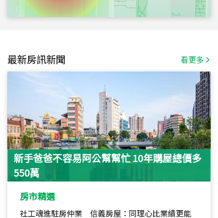
最新房訊新聞
看更多
新手爸爸不容易阿公幫幫忙 10年購屋總價多
550萬
房市精選
社工魂進駐房仲業 信義房屋：同理心比業績更能