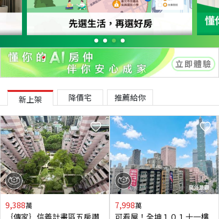
降價宅
推薦給你
新上架
9,388
7,998
萬
萬
｛傳家｝信義計畫區五房讚
可看屋！全坤１０１十一樓