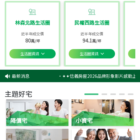
林森北路生活圈
民權西路生活圈
近半年成交價
近半年成交價
80
94.1
萬/坪
萬/坪
生活圈資訊
生活圈資訊
最新消息
‧
✦✦信義房屋2026品牌形象影片感動上映
主題好宅
降價宅
小資宅