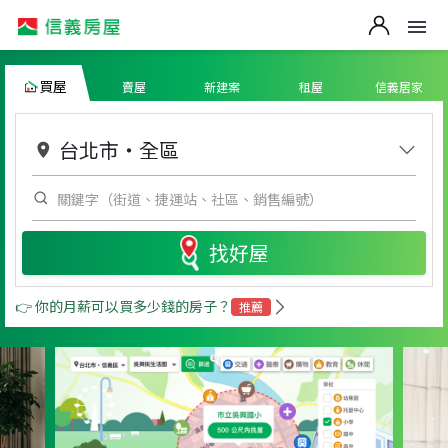
買屋
賣屋
新建案
租屋
信義居家
台北市
・
全區
找好屋
👉 你的月薪可以買多少錢的房子？
推薦