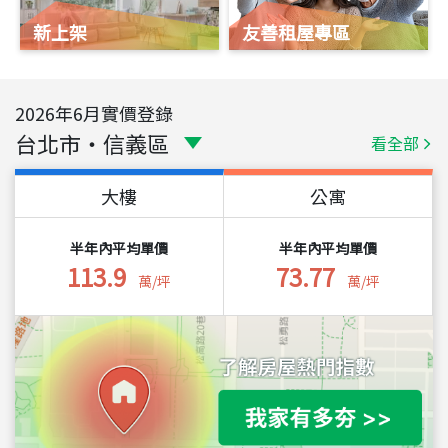
新上架
友善租屋專區
2026
年
6
月實價登錄
台北市
・
信義區
看全部
大樓
公寓
半年內平均單價
半年內平均單價
113.9
73.77
萬/坪
萬/坪