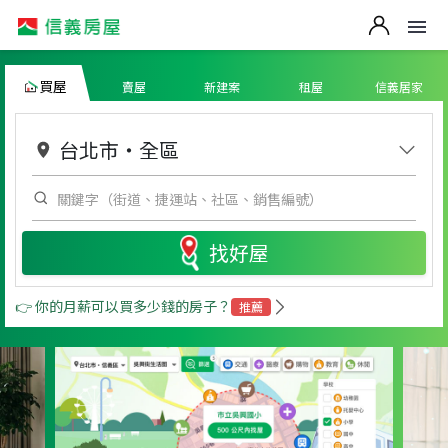
買屋
賣屋
新建案
租屋
信義居家
台北市
・
全區
找好屋
👉 你的月薪可以買多少錢的房子？
推薦