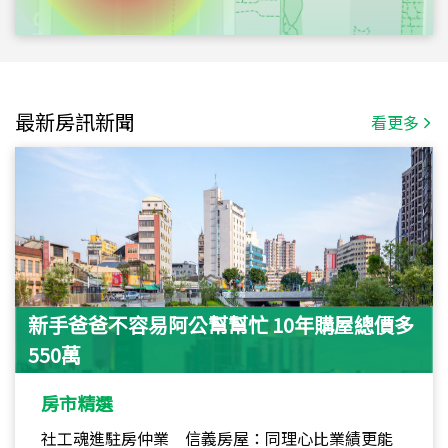
最新房訊新聞
看更多
新手爸爸不容易阿公幫幫忙 10年購屋總價多
550萬
房市精選
社工魂進駐房仲業 信義房屋：同理心比業績更能