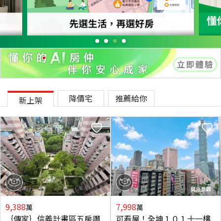
降價宅
推薦給你
新上架
9,388
7,998
萬
萬
｛傳家｝信義計畫區五房讚
可看屋！全坤１０１十一樓