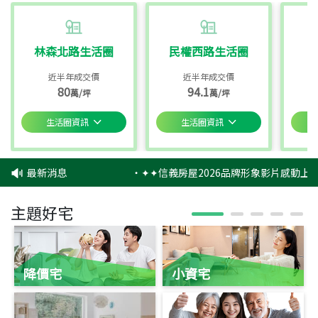
林森北路生活圈
民權西路生活圈
近半年成交價
近半年成交價
80
94.1
萬/坪
萬/坪
生活圈資訊
生活圈資訊
最新消息
‧
✦✦信義房屋2026品牌形象影片感動上映
主題好宅
降價宅
小資宅