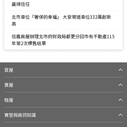
贏得信任
北市車位『奢侈的幸福』 大安坡道車位332萬創新
高
信義房屋辦理北市府財政局都更分回市有不動產115
年第2次標售結果
買屋
賣屋
租屋
實登與房訊知識