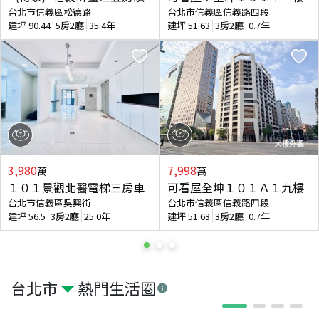
台北市信義區松德路
台北市信義區信義路四段
建坪
90.44
5房2廳
35.4年
建坪
51.63
3房2廳
0.7年
3,980
7,998
萬
萬
１０１景觀北醫電梯三房車
可看屋全坤１０１Ａ１九樓
台北市信義區吳興街
台北市信義區信義路四段
建坪
56.5
3房2廳
25.0年
建坪
51.63
3房2廳
0.7年
台北市
熱門生活圈