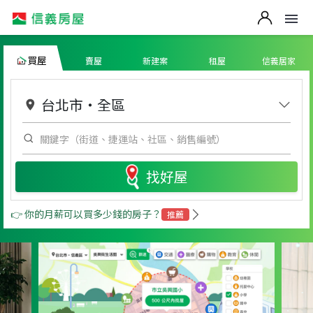
買屋
賣屋
新建案
租屋
信義居家
台北市
・
全區
找好屋
👉 你的月薪可以買多少錢的房子？
推薦