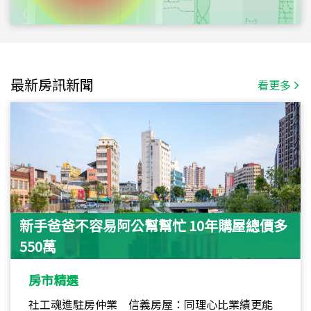
最新房訊新聞
看更多
新手爸爸不容易阿公幫幫忙 10年購屋總價多
550萬
房市精選
社工魂進駐房仲業 信義房屋：同理心比業績更能