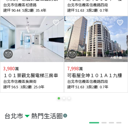
台北市信義區松德路
台北市信義區信義路四段
建坪
90.44
5房2廳
35.4年
建坪
51.63
3房2廳
0.7年
3,980
7,998
萬
萬
１０１景觀北醫電梯三房車
可看屋全坤１０１Ａ１九樓
台北市信義區吳興街
台北市信義區信義路四段
建坪
56.5
3房2廳
25.0年
建坪
51.63
3房2廳
0.7年
台北市
熱門生活圈