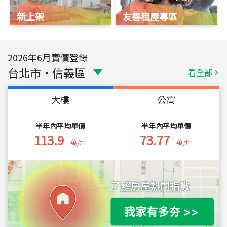
新上架
友善租屋專區
2026
年
6
月實價登錄
台北市
・
信義區
看全部
大樓
公寓
半年內平均單價
半年內平均單價
113.9
73.77
萬/坪
萬/坪