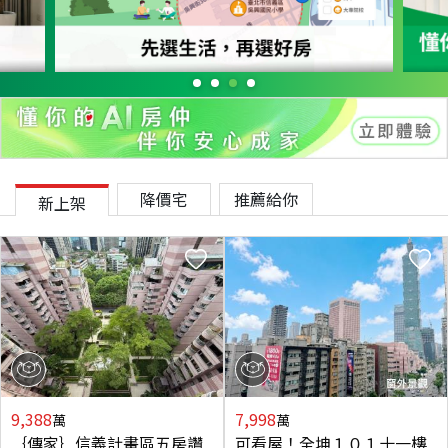
降價宅
推薦給你
新上架
9,388
7,998
萬
萬
｛傳家｝信義計畫區五房讚
可看屋！全坤１０１十一樓