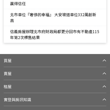
贏得信任
北市車位『奢侈的幸福』 大安坡道車位332萬創新
高
信義房屋辦理北市府財政局都更分回市有不動產115
年第2次標售結果
買屋
賣屋
租屋
實登與房訊知識