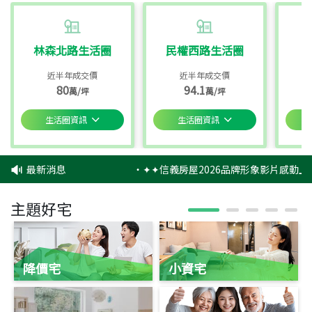
林森北路生活圈
民權西路生活圈
近半年成交價
近半年成交價
80
94.1
萬/坪
萬/坪
生活圈資訊
生活圈資訊
最新消息
‧
✦✦信義房屋2026品牌形象影片感動上
主題好宅
降價宅
小資宅