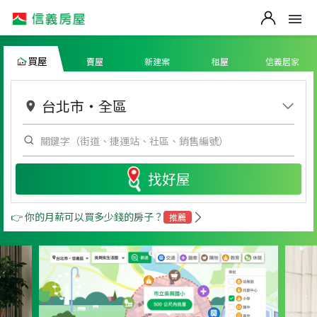
買屋
賣屋
新建案
租屋
信義居家
台北市
・
全區
找好屋
👉 你的月薪可以買多少錢的房子？
推薦