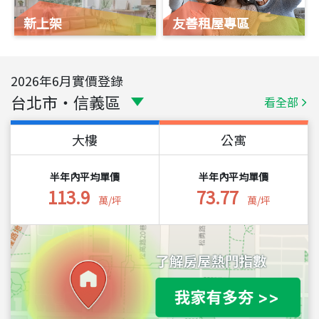
新上架
友善租屋專區
2026
年
6
月實價登錄
台北市
・
信義區
看全部
大樓
公寓
半年內平均單價
半年內平均單價
113.9
73.77
萬/坪
萬/坪