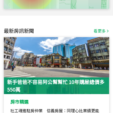
最新房訊新聞
看更多
新手爸爸不容易阿公幫幫忙 10年購屋總價多
550萬
房市精選
社工魂進駐房仲業 信義房屋：同理心比業績更能