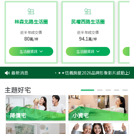
林森北路生活圈
民權西路生活圈
近半年成交價
近半年成交價
80
94.1
萬/坪
萬/坪
生活圈資訊
生活圈資訊
最新消息
‧
✦✦信義房屋2026品牌形象影片感動上映
主題好宅
降價宅
小資宅