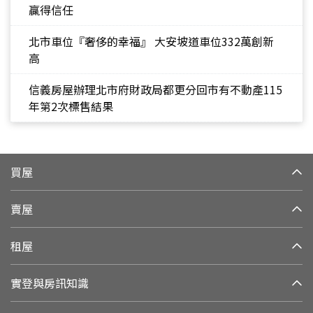
贏得信任
北市車位『奢侈的幸福』 大安坡道車位332萬創新
高
信義房屋辦理北市府財政局都更分回市有不動產115
年第2次標售結果
買屋
賣屋
租屋
實登與房訊知識