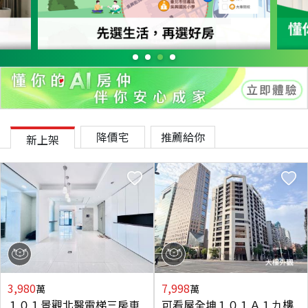
降價宅
推薦給你
新上架
3,980
7,998
萬
萬
１０１景觀北醫電梯三房車
可看屋全坤１０１Ａ１九樓