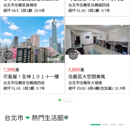
台北市信義區吳興街
台北市信義區信義路四段
建坪
56.5
3房2廳
25.0年
建坪
51.63
3房2廳
0.7年
7,998
3,800
萬
萬
可看屋！全坤１０１十一樓
信義區大空間美寓
台北市信義區信義路四段
台北市信義區大道路
建坪
51.63
3房2廳
0.7年
建坪
39.62
6房4廳(含加蓋)
51.9年
台北市
熱門生活圈