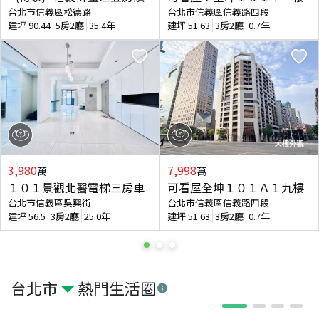
台北市信義區松德路
台北市信義區信義路四段
建坪
90.44
5房2廳
35.4年
建坪
51.63
3房2廳
0.7年
3,980
7,998
萬
萬
１０１景觀北醫電梯三房車
可看屋全坤１０１Ａ１九樓
台北市信義區吳興街
台北市信義區信義路四段
建坪
56.5
3房2廳
25.0年
建坪
51.63
3房2廳
0.7年
台北市
熱門生活圈