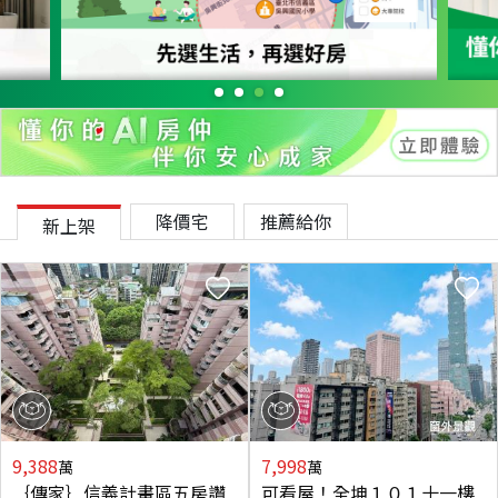
降價宅
推薦給你
新上架
9,388
7,998
萬
萬
｛傳家｝信義計畫區五房讚
可看屋！全坤１０１十一樓