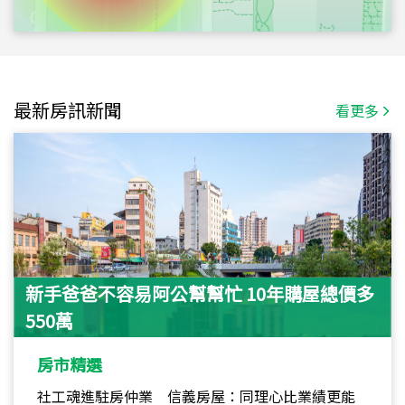
最新房訊新聞
看更多
新手爸爸不容易阿公幫幫忙 10年購屋總價多
550萬
房市精選
社工魂進駐房仲業 信義房屋：同理心比業績更能