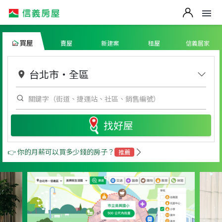
買屋
賣屋
新建案
租屋
信義居家
台北市
・
全區
找好屋
👉 你的月薪可以買多少錢的房子？
推薦