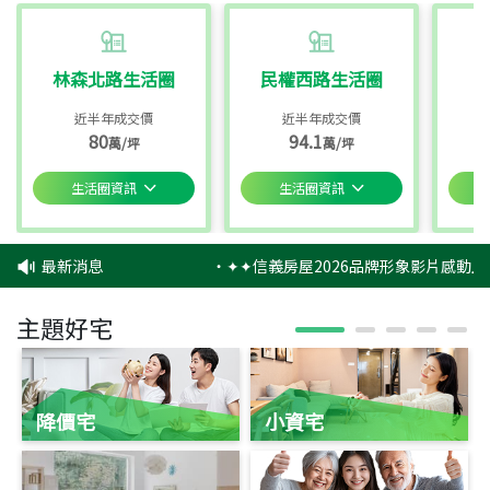
林森北路生活圈
民權西路生活圈
近半年成交價
近半年成交價
80
94.1
萬/坪
萬/坪
生活圈資訊
生活圈資訊
最新消息
‧
✦✦信義房屋2026品牌形象影片感動上
主題好宅
降價宅
小資宅