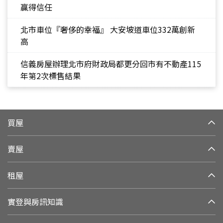
贏得信任
北市車位『奢侈的幸福』 大安坡道車位332萬創新
高
信義房屋辦理北市府財政局都更分回市有不動產115
年第2次標售結果
買屋
賣屋
租屋
實登與房訊知識