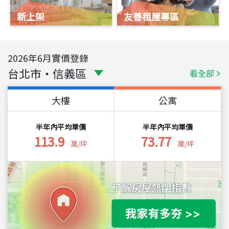
新上架
友善租屋專區
2026
年
6
月實價登錄
台北市
・
信義區
看全部
大樓
公寓
半年內平均單價
半年內平均單價
113.9
73.77
萬/坪
萬/坪