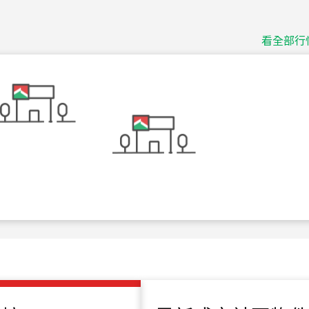
115
年
07
月 成交
捷豹
台北市中山區長春路
看全部行
115
年
07
月 成交
十泉十美
台北市北投區光明路
115
年
07
月 成交
四維天廈
新竹市新竹市四維路
115
年
07
月 成交
菁英典藏
新竹市新竹市慈祥路
115
年
07
月 成交
長隄
新北市永和區環河西