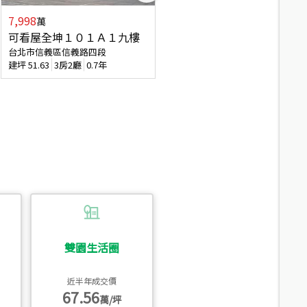
7,998
3,800
萬
萬
可看屋全坤１０１Ａ１九樓
信義區大空間美寓
台北市信義區信義路四段
台北市信義區大道路
建坪
51.63
3房2廳
0.7年
建坪
39.62
6房4廳(含加蓋)
51.9
雙園生活圈
近半年成交價
67.56
萬/坪