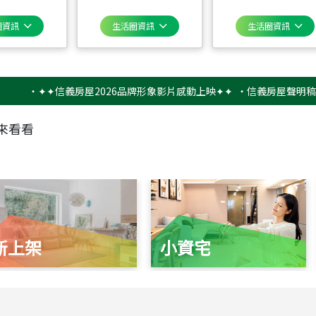
圈資訊
生活圈資訊
生活圈資訊
‧
✦✦信義房屋2026品牌形象影片感動上映✦✦
‧
信義房屋聲明稿－防詐
來看看
新上架
小資宅