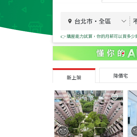
台北市
・
全區
👉 購屋能力試算，你的月薪可以買多少
降價宅
新上架