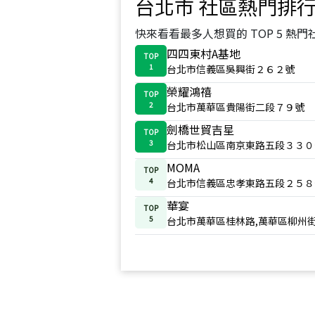
台北市
社區熱門排
快來看看最多人想買的 TOP 5 熱門
四四東村A基地
TOP
1
台北市信義區吳興街２６２號
榮耀鴻禧
TOP
2
台北市萬華區貴陽街二段７９號
劍橋世貿吉星
TOP
3
台北市松山區南京東路五段３３０
MOMA
TOP
4
台北市信義區忠孝東路五段２５８
華宴
TOP
5
台北市萬華區桂林路,萬華區柳州