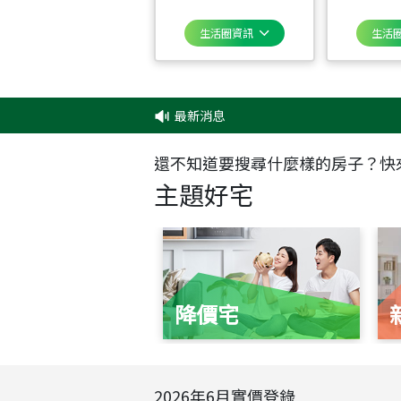
生活圈資訊
生活
最新消息
還不知道要搜尋什麼樣的房子？快
主題好宅
降價宅
2026
年
6
月實價登錄