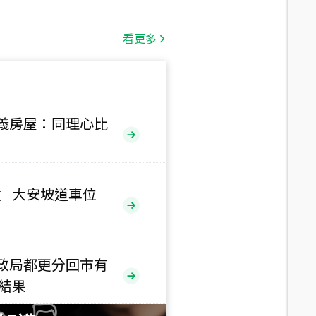
總價
1,808
萬
看更多
總價
530
萬
路二段
義房屋：同理心比
總價
5,800
萬
路
』 大安坡道車位
總價
1,938
萬
三段
政局都更分回市有
總價
售結果
1,350
萬