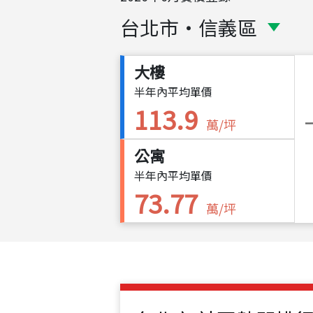
台北市
・
信義區
大樓
半年內平均單價
113.9
萬/坪
公寓
半年內平均單價
73.77
萬/坪