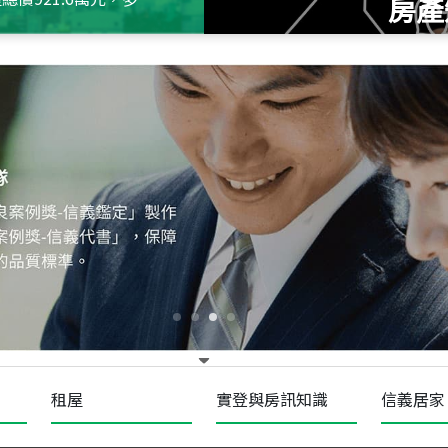
房產
115
年
07
月 成交
十泉十美
台北市北投區光明路
115
年
07
月 成交
四維天廈
新竹市新竹市四維路
115
年
07
月 成交
菁英典藏
新竹市新竹市慈祥路
租屋
實登與房訊知識
信義居家