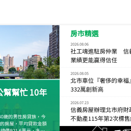
115
年
07
月 成交
菁英典藏
新竹市新竹市慈祥路
房市精選
115
年
07
月 成交
長隄
2026.08.06
新北市永和區環河西
社工魂進駐房仲業 信
業績更能贏得信任
115
年
07
月 成交
央央
2026.08.05
新竹縣竹北市高鐵八
北市車位『奢侈的幸福
332萬創新高
115
年
07
月 成交
幫幫忙 10年
小西華
台北市內湖區康寧路
2026.07.23
信義房屋辦理北市府財
115
年
07
月 成交
40歲的男性房貸族，今
不動產115年第2次標
捷豹
萬元的房屋，平均貸款金額
台北市中山區長春路
屋總價921.6萬元，多出