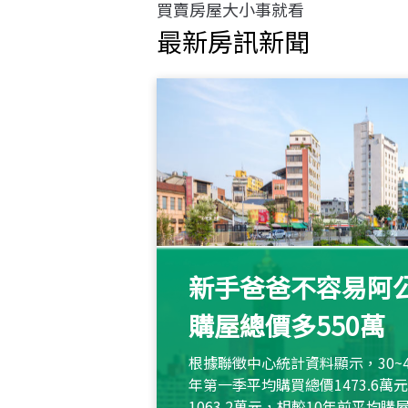
買賣房屋大小事就看
最新房訊新聞
新手爸爸不容易阿公
購屋總價多550萬
根據聯徵中心統計資料顯示，30~
年第一季平均購買總價1473.6
1063.2萬元，相較10年前平均購