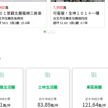
980
7,998
萬
萬
０１景觀北醫電梯三房車
可看屋！全坤１０１十一樓
北市信義區吳興街
台北市信義區信義路四段
坪
56.5
3房2廳
25.0年
建坪
51.63
3房2廳
0.7年
路生活圈
士林生活圈
東區商圈
年成交價
近半年成交價
近半年成交價
1
83.89
121.64
萬/坪
萬/坪
萬/坪