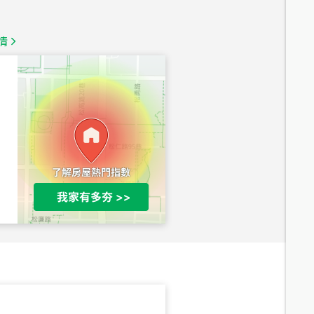
總價
1,350
萬
情
總價
1,020
萬
總價
490
萬
總價
1,808
萬
總價
530
萬
路二段