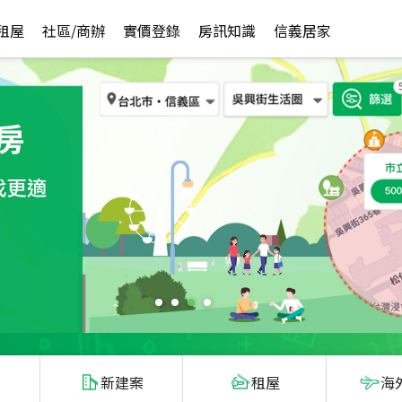
租屋
社區/商辦
實價登錄
房訊知識
信義居家
新建案
租屋
海