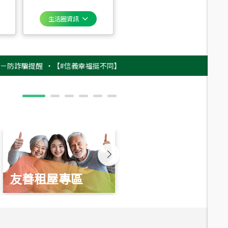
生活圈資訊
騙提醒
‧
【#信義幸福挺不同】用實力，讓升職免抽號碼牌！最新雇主品牌影片
友善租屋專區
新婚起家厝