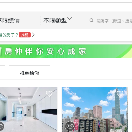
不限總價
不限類型
錢的房子？
推薦
推薦給你