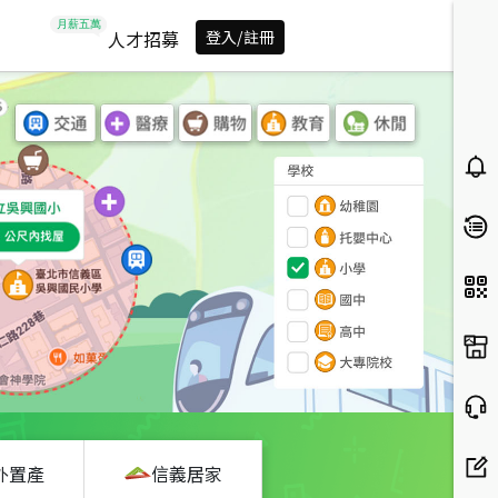
人才招募
登入/註冊
外置產
信義居家