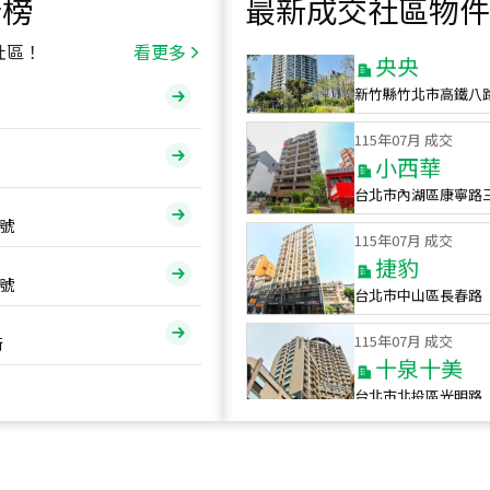
行榜
最新成交社區物件
115
年
07
月 成交
央央
社區！
看更多
新竹縣竹北市高鐵八
115
年
07
月 成交
小西華
台北市內湖區康寧路
115
年
07
月 成交
號
捷豹
台北市中山區長春路
號
115
年
07
月 成交
十泉十美
街
台北市北投區光明路
115
年
07
月 成交
四維天廈
新竹市新竹市四維路