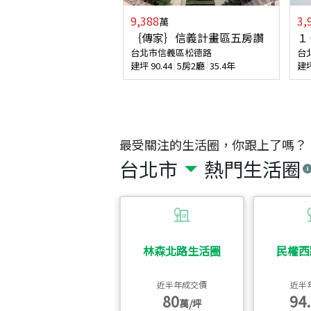
9,388
3,
萬
｛傳家｝信義計畫區五房讚
１
台北市信義區松德路
台
建坪
90.44
5房2廳
35.4年
建
最受關注的生活圈，你跟上了嗎？
台北市
熱門生活圈
林森北路生活圈
民權西
近半年成交價
近半
80
94.
萬/坪