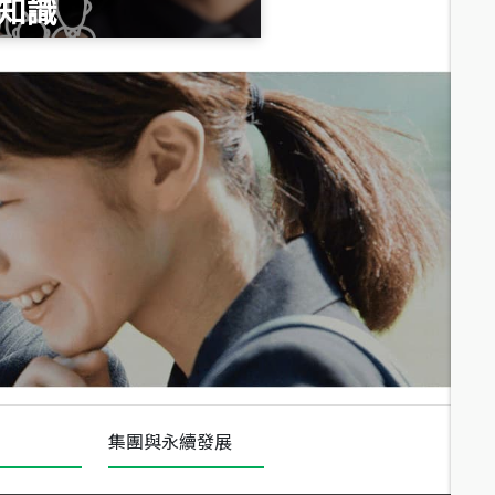
知識
總價
1,020
萬
總價
490
萬
總價
1,808
萬
集團與永續發展