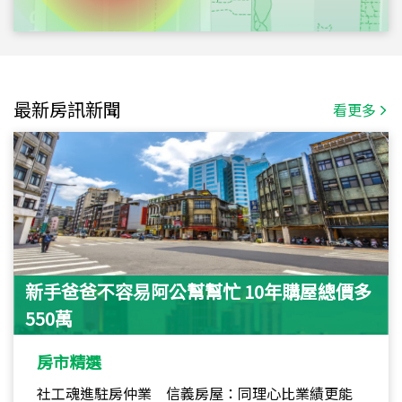
最新房訊新聞
看更多
新手爸爸不容易阿公幫幫忙 10年購屋總價多
550萬
房市精選
社工魂進駐房仲業 信義房屋：同理心比業績更能