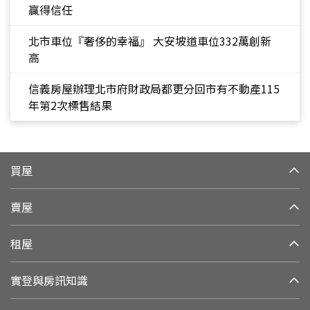
贏得信任
北市車位『奢侈的幸福』 大安坡道車位332萬創新
高
信義房屋辦理北市府財政局都更分回市有不動產115
年第2次標售結果
買屋
賣屋
租屋
實登與房訊知識