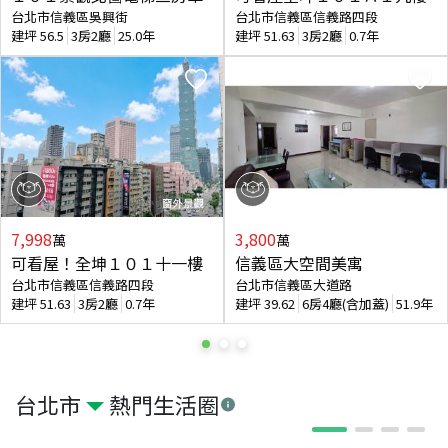
台北市信義區吳興街
台北市信義區信義路四段
建坪
56.5
3房2廳
25.0年
建坪
51.63
3房2廳
0.7年
7,998
3,800
萬
萬
可看屋！全坤１０１十一樓
信義區大空間美寓
台北市信義區信義路四段
台北市信義區大道路
建坪
51.63
3房2廳
0.7年
建坪
39.62
6房4廳(含加蓋)
51.9年
台北市
熱門生活圈