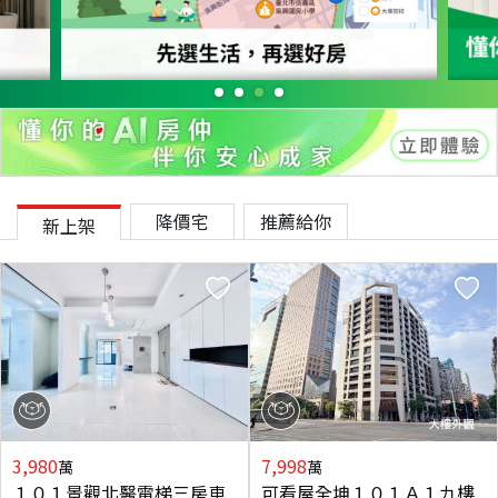
降價宅
推薦給你
新上架
3,980
7,998
萬
萬
１０１景觀北醫電梯三房車
可看屋全坤１０１Ａ１九樓