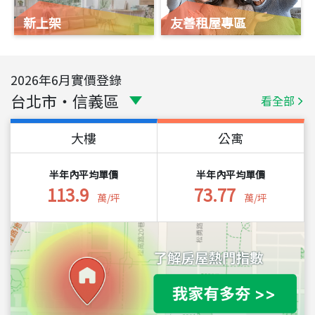
新上架
友善租屋專區
2026
年
6
月實價登錄
台北市
・
信義區
看全部
大樓
公寓
半年內平均單價
半年內平均單價
113.9
73.77
萬/坪
萬/坪