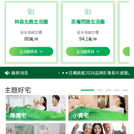
林森北路生活圈
民權西路生活圈
近半年成交價
近半年成交價
80
94.1
萬/坪
萬/坪
生活圈資訊
生活圈資訊
最新消息
‧
✦✦信義房屋2026品牌形象影片感動上
主題好宅
降價宅
小資宅