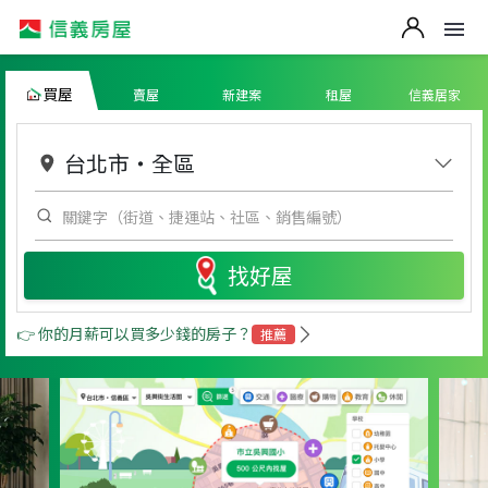
買屋
賣屋
新建案
租屋
信義居家
台北市
・
全區
找好屋
👉 你的月薪可以買多少錢的房子？
推薦