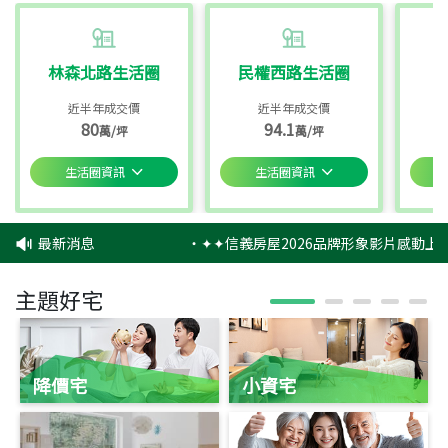
林森北路生活圈
民權西路生活圈
近半年成交價
近半年成交價
80
94.1
萬/坪
萬/坪
生活圈資訊
生活圈資訊
最新消息
‧
✦✦信義房屋2026品牌形象影片感動上映
主題好宅
降價宅
小資宅