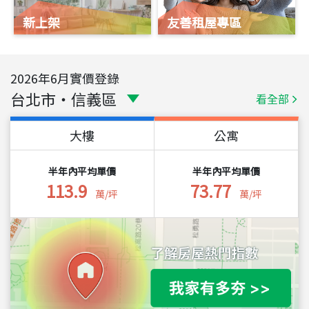
新上架
友善租屋專區
2026
年
6
月實價登錄
台北市
・
信義區
看全部
大樓
公寓
半年內平均單價
半年內平均單價
113.9
73.77
萬/坪
萬/坪