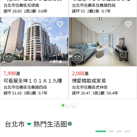
台北市信義區松德路
台北市信義區信義路四段
建坪
28.83
2房2廳
0.8年
建坪
53
2廳2衛
0.7年
7,998
2,088
萬
萬
可看屋全坤１０１Ａ１九樓
博愛精妝成家易
台北市信義區信義路四段
台北市信義區虎林街
建坪
51.63
3房2廳
0.7年
建坪
20.47
3房2廳
56.4年
台北市
熱門生活圈