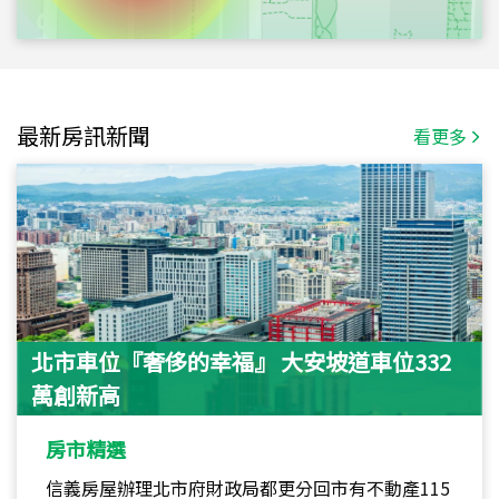
最新房訊新聞
看更多
北市車位『奢侈的幸福』 大安坡道車位332
萬創新高
房市精選
信義房屋辦理北市府財政局都更分回市有不動產115