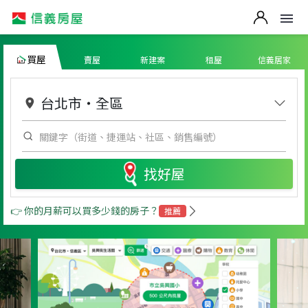
買屋
賣屋
新建案
租屋
信義居家
台北市
・
全區
找好屋
👉 你的月薪可以買多少錢的房子？
推薦