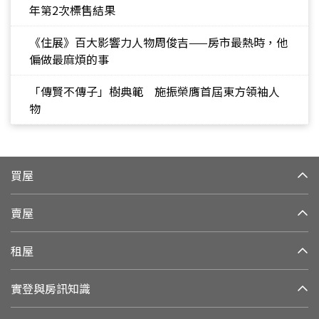
年第2次標售結果
《住展》百大影響力人物周俊吉——房市最熱時，他
偏做最麻煩的事
「傳賢不傳子」樹典範 施振榮膺首屆東方領袖人
物
買屋
賣屋
租屋
實登與房訊知識