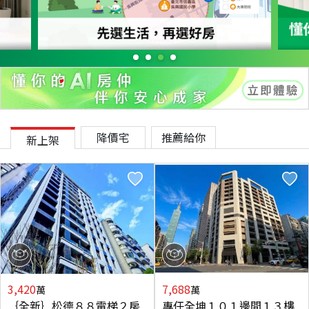
降價宅
推薦給你
新上架
3,420
7,688
萬
萬
｛全新｝松德８８電梯２房
專任全坤１０１邊間１３樓