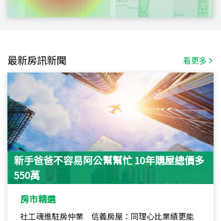
最新房訊新聞
看更多
新手爸爸不容易阿公幫幫忙 10年購屋總價多
550萬
房市精選
社工魂進駐房仲業 信義房屋：同理心比業績更能