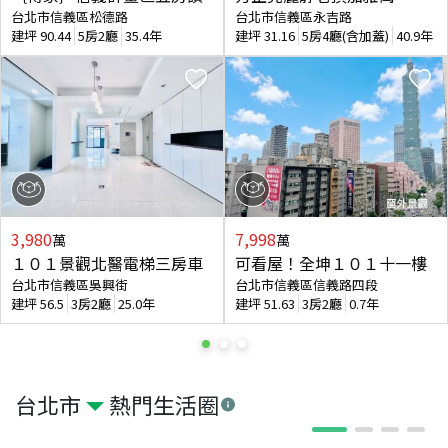
台北市信義區松德路
台北市信義區永吉路
建坪
90.44
5房2廳
35.4年
建坪
31.16
5房4廳(含加蓋)
40.9年
3,980
7,998
萬
萬
１０１景觀北醫電梯三房車
可看屋！全坤１０１十一樓
台北市信義區吳興街
台北市信義區信義路四段
建坪
56.5
3房2廳
25.0年
建坪
51.63
3房2廳
0.7年
台北市
熱門生活圈