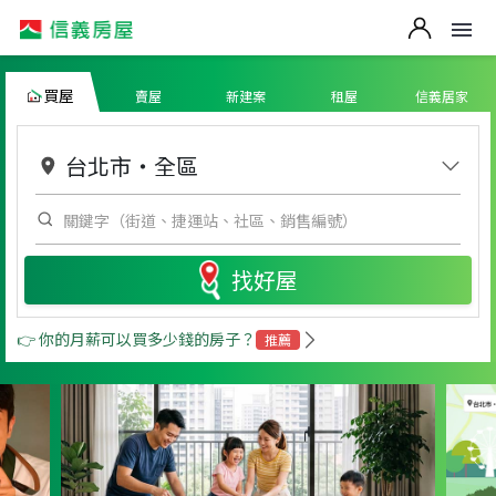
買屋
賣屋
新建案
租屋
信義居家
台北市
・
全區
找好屋
👉 你的月薪可以買多少錢的房子？
推薦