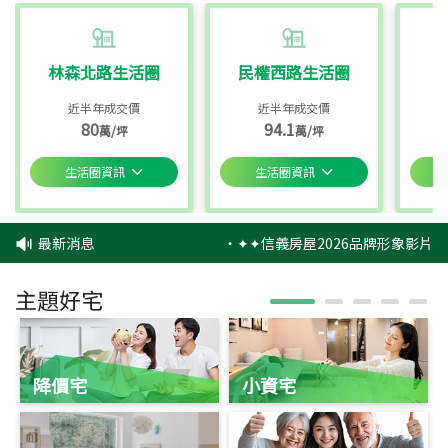
林森北路生活圈
民權西路生活圈
近半年成交價
近半年成交價
80
94.1
萬/坪
萬/坪
生活圈資訊
生活圈資訊
最新消息
‧
✦✦信義房屋2026品牌形象影片感
主題好宅
降價宅
小資宅