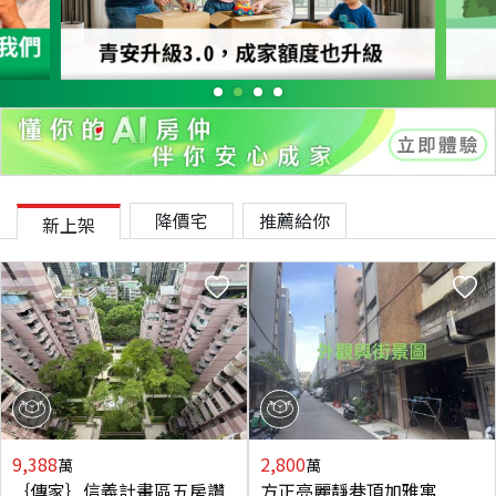
降價宅
推薦給你
新上架
9,388
2,800
萬
萬
｛傳家｝信義計畫區五房讚
方正亮麗靜巷頂加雅寓