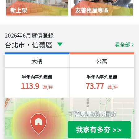
新上架
友善租屋專區
2026
年
6
月實價登錄
台北市
・
信義區
看全部
大樓
公寓
半年內平均單價
半年內平均單價
113.9
73.77
萬/坪
萬/坪