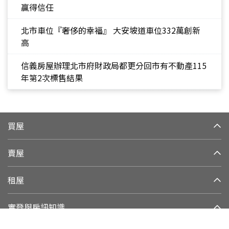
贏得信任
北市車位『奢侈的幸福』 大安坡道車位332萬創新
高
信義房屋辦理北市府財政局都更分回市有不動產115
年第2次標售結果
買屋
賣屋
租屋
實登與房訊知識