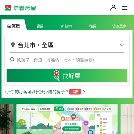
買屋
賣屋
新建案
租屋
信義居家
台北市
・
全區
找好屋
👉 你的月薪可以買多少錢的房子？
推薦