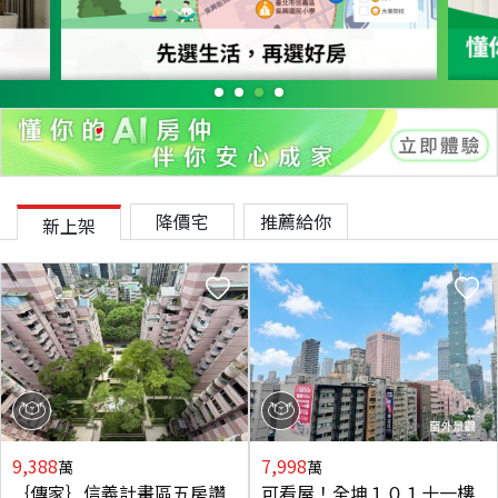
降價宅
推薦給你
新上架
9,388
7,998
萬
萬
｛傳家｝信義計畫區五房讚
可看屋！全坤１０１十一樓