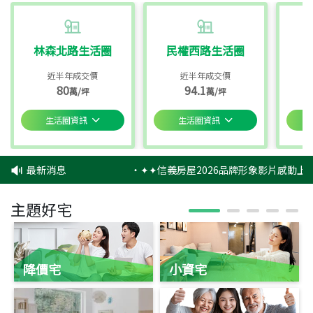
林森北路生活圈
民權西路生活圈
近半年成交價
近半年成交價
80
94.1
萬/坪
萬/坪
生活圈資訊
生活圈資訊
最新消息
‧
✦✦信義房屋2026品牌形象影片感動上映
主題好宅
降價宅
小資宅