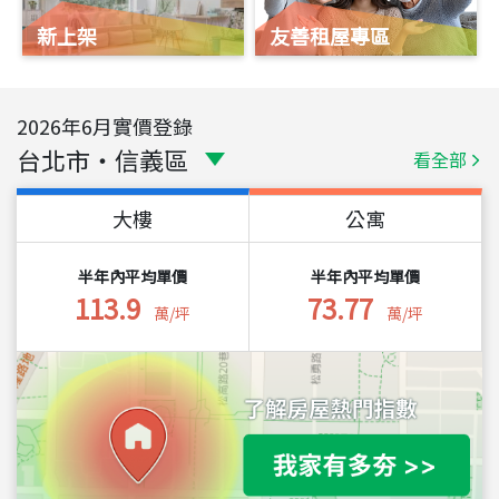
新上架
友善租屋專區
2026
年
6
月實價登錄
台北市
・
信義區
看全部
大樓
公寓
半年內平均單價
半年內平均單價
113.9
73.77
萬/坪
萬/坪