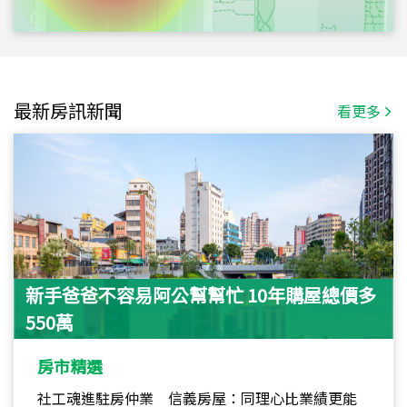
最新房訊新聞
看更多
新手爸爸不容易阿公幫幫忙 10年購屋總價多
550萬
房市精選
社工魂進駐房仲業 信義房屋：同理心比業績更能