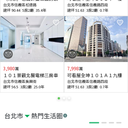
台北市信義區松德路
台北市信義區信義路四段
建坪
90.44
5房2廳
35.4年
建坪
51.63
3房2廳
0.7年
3,980
7,998
萬
萬
１０１景觀北醫電梯三房車
可看屋全坤１０１Ａ１九樓
台北市信義區吳興街
台北市信義區信義路四段
建坪
56.5
3房2廳
25.0年
建坪
51.63
3房2廳
0.7年
台北市
熱門生活圈