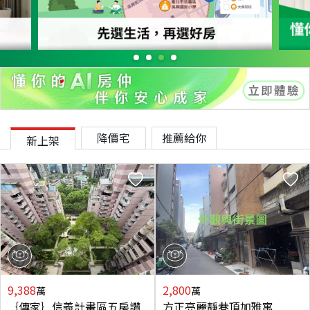
降價宅
推薦給你
新上架
9,388
2,800
萬
萬
｛傳家｝信義計畫區五房讚
方正亮麗靜巷頂加雅寓