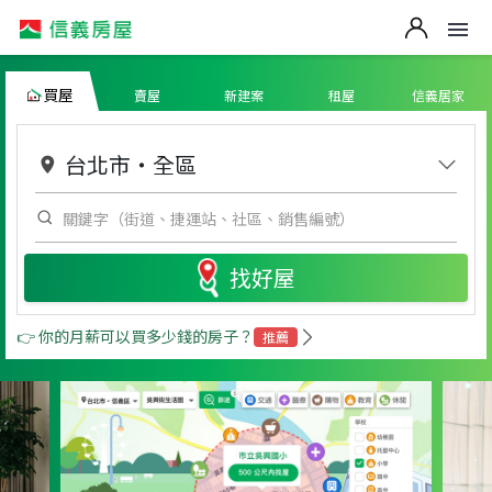
買屋
賣屋
新建案
租屋
信義居家
台北市
・
全區
找好屋
👉 你的月薪可以買多少錢的房子？
推薦