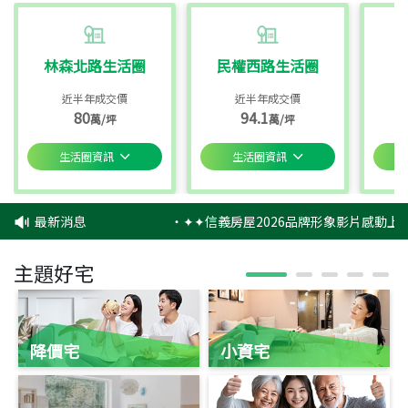
林森北路生活圈
民權西路生活圈
近半年成交價
近半年成交價
80
94.1
萬/坪
萬/坪
生活圈資訊
生活圈資訊
最新消息
‧
✦✦信義房屋2026品牌形象影片感動上映
主題好宅
降價宅
小資宅