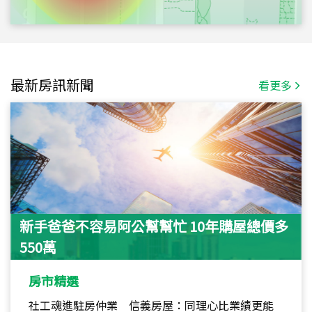
最新房訊新聞
看更多
新手爸爸不容易阿公幫幫忙 10年購屋總價多
550萬
房市精選
社工魂進駐房仲業 信義房屋：同理心比業績更能