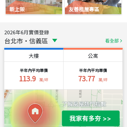
新上架
友善租屋專區
2026
年
6
月實價登錄
台北市
・
信義區
看全部
大樓
公寓
半年內平均單價
半年內平均單價
113.9
73.77
萬/坪
萬/坪