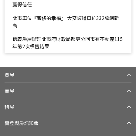
贏得信任
北市車位『奢侈的幸福』 大安坡道車位332萬創新
高
信義房屋辦理北市府財政局都更分回市有不動產115
年第2次標售結果
買屋
賣屋
租屋
實登與房訊知識