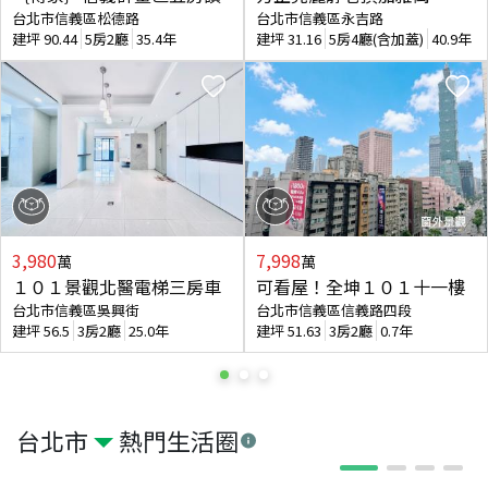
台北市信義區松德路
台北市信義區永吉路
建坪
90.44
5房2廳
35.4年
建坪
31.16
5房4廳(含加蓋)
40.9年
3,980
7,998
萬
萬
１０１景觀北醫電梯三房車
可看屋！全坤１０１十一樓
台北市信義區吳興街
台北市信義區信義路四段
建坪
56.5
3房2廳
25.0年
建坪
51.63
3房2廳
0.7年
台北市
熱門生活圈