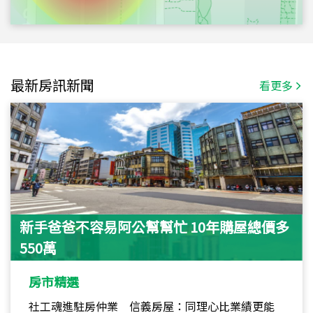
最新房訊新聞
看更多
新手爸爸不容易阿公幫幫忙 10年購屋總價多
550萬
房市精選
社工魂進駐房仲業 信義房屋：同理心比業績更能