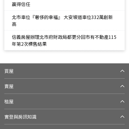
贏得信任
北市車位『奢侈的幸福』 大安坡道車位332萬創新
高
信義房屋辦理北市府財政局都更分回市有不動產115
年第2次標售結果
買屋
賣屋
租屋
實登與房訊知識