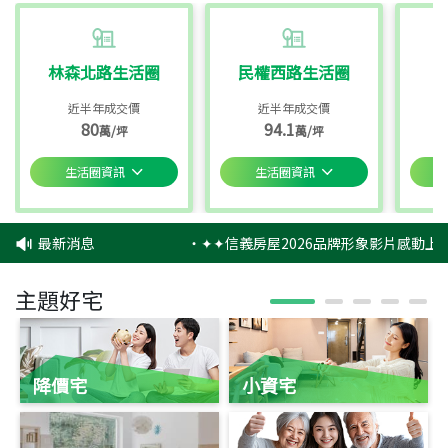
林森北路生活圈
民權西路生活圈
近半年成交價
近半年成交價
80
94.1
萬/坪
萬/坪
生活圈資訊
生活圈資訊
最新消息
‧
✦✦信義房屋2026品牌形象影片感動上映
主題好宅
降價宅
小資宅