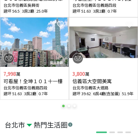
台北市信義區吳興街
台北市信義區信義路四段
建坪
56.5
3房2廳
25.0年
建坪
51.63
3房2廳
0.7年
7,998
3,800
萬
萬
可看屋！全坤１０１十一樓
信義區大空間美寓
台北市信義區信義路四段
台北市信義區大道路
建坪
51.63
3房2廳
0.7年
建坪
39.62
6房4廳(含加蓋)
51.9年
台北市
熱門生活圈