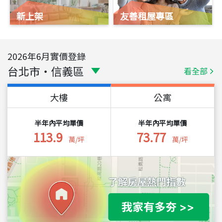
新上架
友善租屋專區
2026
年
6
月實價登錄
台北市
・
信義區
看全部
大樓
公寓
半年內平均單價
半年內平均單價
113.9
73.77
萬/坪
萬/坪