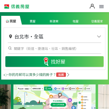
買屋
賣屋
新建案
租屋
信義居家
台北市
・
全區
找好屋
👉 你的月薪可以買多少錢的房子？
推薦