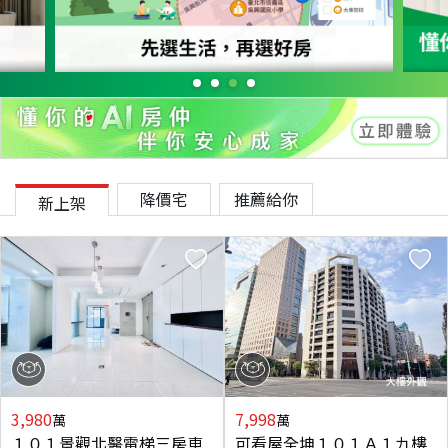
降價宅
推薦給你
新上架
3,980
7,998
萬
萬
１０１景觀北醫電梯三房車
可看屋全坤１０１Ａ１九樓