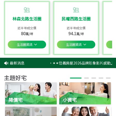
林森北路生活圈
民權西路生活圈
近半年成交價
近半年成交價
80
94.1
萬/坪
萬/坪
生活圈資訊
生活圈資訊
最新消息
‧
✦✦信義房屋2026品牌形象影片感動上映
主題好宅
降價宅
小資宅