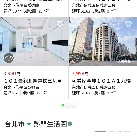
台北市信義區松德路
台北市信義區信義路四段
建坪
90.44
5房2廳
35.4年
建坪
51.63
3房2廳
0.7年
3,980
7,998
萬
萬
１０１景觀北醫電梯三房車
可看屋全坤１０１Ａ１九樓
台北市信義區吳興街
台北市信義區信義路四段
建坪
56.5
3房2廳
25.0年
建坪
51.63
3房2廳
0.7年
台北市
熱門生活圈