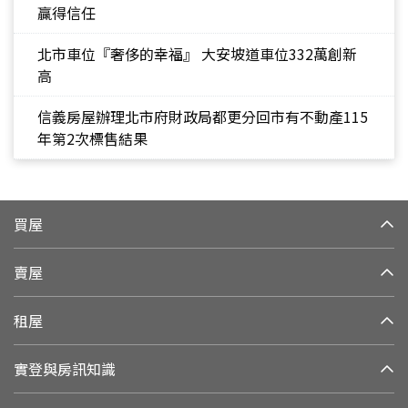
贏得信任
北市車位『奢侈的幸福』 大安坡道車位332萬創新
高
信義房屋辦理北市府財政局都更分回市有不動產115
年第2次標售結果
買屋
賣屋
租屋
實登與房訊知識