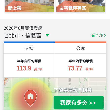
新上架
友善租屋專區
2026
年
6
月實價登錄
台北市
・
信義區
看全部
大樓
公寓
半年內平均單價
半年內平均單價
113.9
73.77
萬/坪
萬/坪