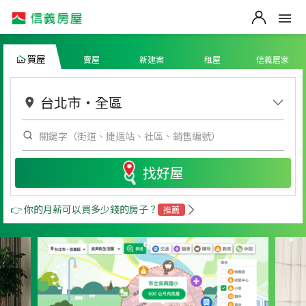
買屋
賣屋
新建案
租屋
信義居家
台北市
・
全區
找好屋
👉 你的月薪可以買多少錢的房子？
推薦