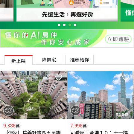
降價宅
推薦給你
新上架
9,388
7,998
萬
萬
｛傳家｝信義計畫區五房讚
可看屋！全坤１０１十一樓