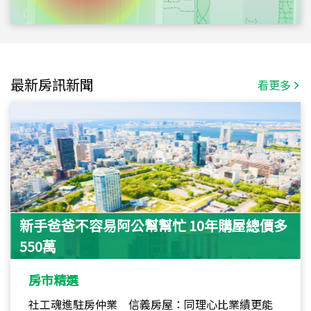
最新房訊新聞
看更多
新手爸爸不容易阿公幫幫忙 10年購屋總價多
550萬
房市精選
社工魂進駐房仲業 信義房屋：同理心比業績更能