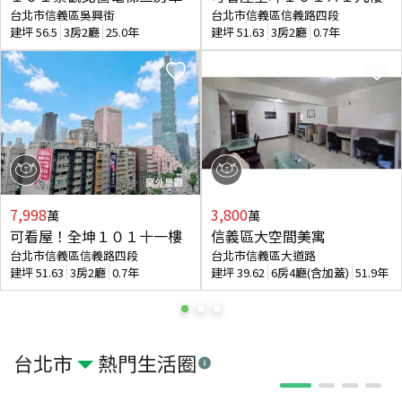
台北市信義區吳興街
台北市信義區信義路四段
建坪
56.5
3房2廳
25.0年
建坪
51.63
3房2廳
0.7年
7,998
3,800
萬
萬
可看屋！全坤１０１十一樓
信義區大空間美寓
台北市信義區信義路四段
台北市信義區大道路
建坪
51.63
3房2廳
0.7年
建坪
39.62
6房4廳(含加蓋)
51.9年
台北市
熱門生活圈