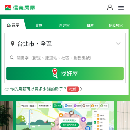
買屋
賣屋
新建案
租屋
信義居家
台北市
・
全區
找好屋
👉 你的月薪可以買多少錢的房子？
推薦