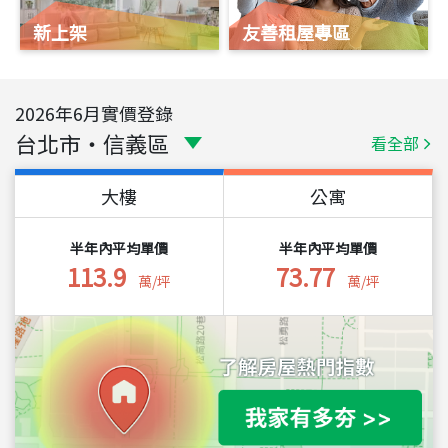
新上架
友善租屋專區
2026
年
6
月實價登錄
台北市
・
信義區
看全部
大樓
公寓
半年內平均單價
半年內平均單價
113.9
73.77
萬/坪
萬/坪