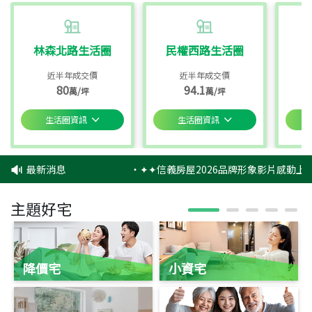
林森北路生活圈
民權西路生活圈
近半年成交價
近半年成交價
80
94.1
萬/坪
萬/坪
生活圈資訊
生活圈資訊
最新消息
‧
✦✦信義房屋2026品牌形象影片感動上映
主題好宅
降價宅
小資宅