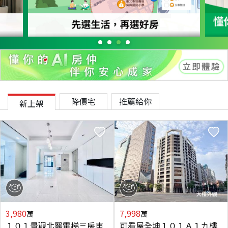
降價宅
推薦給你
新上架
3,980
7,998
萬
萬
１０１景觀北醫電梯三房車
可看屋全坤１０１Ａ１九樓