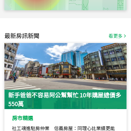
最新房訊新聞
看更多
新手爸爸不容易阿公幫幫忙 10年購屋總價多
550萬
房市精選
社工魂進駐房仲業 信義房屋：同理心比業績更能