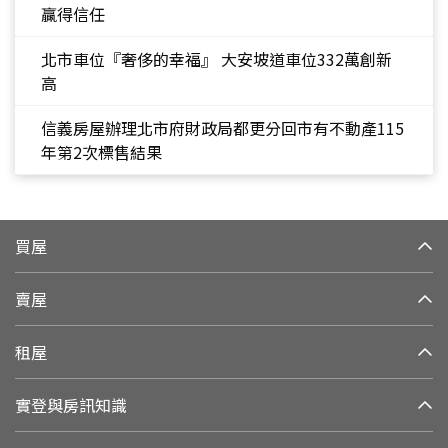
贏得信任
北市車位『奢侈的幸福』 大安坡道車位332萬創新
高
信義房屋辦理北市府財政局都更分回市有不動產115
年第2次標售結果
買屋
賣屋
租屋
實登與房訊知識