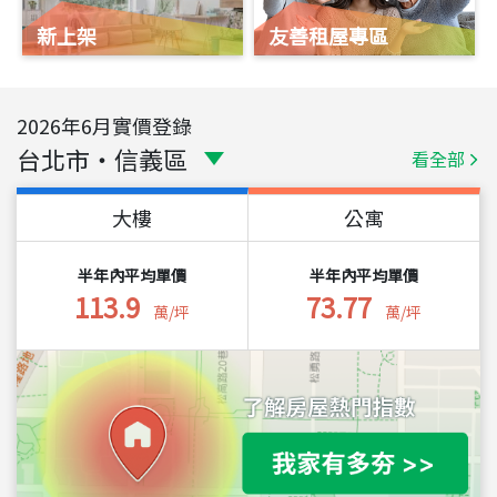
新上架
友善租屋專區
2026
年
6
月實價登錄
台北市
・
信義區
看全部
大樓
公寓
半年內平均單價
半年內平均單價
113.9
73.77
萬/坪
萬/坪