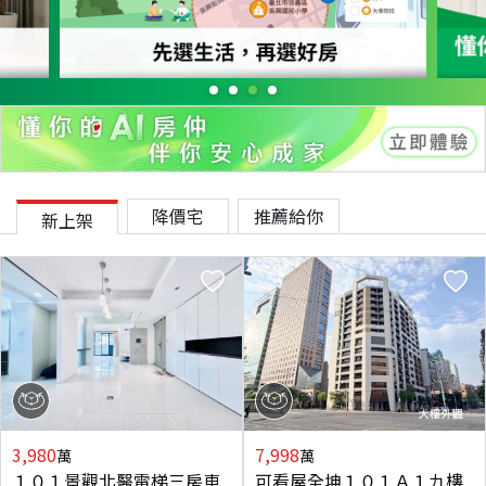
降價宅
推薦給你
新上架
3,980
7,998
萬
萬
１０１景觀北醫電梯三房車
可看屋全坤１０１Ａ１九樓