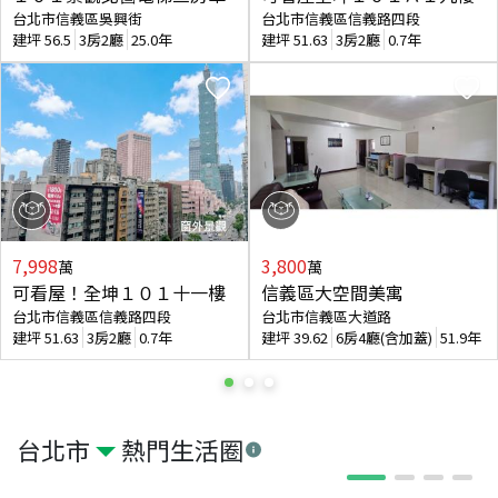
台北市信義區吳興街
台北市信義區信義路四段
建坪
56.5
3房2廳
25.0年
建坪
51.63
3房2廳
0.7年
7,998
3,800
萬
萬
可看屋！全坤１０１十一樓
信義區大空間美寓
台北市信義區信義路四段
台北市信義區大道路
建坪
51.63
3房2廳
0.7年
建坪
39.62
6房4廳(含加蓋)
51.9年
台北市
熱門生活圈