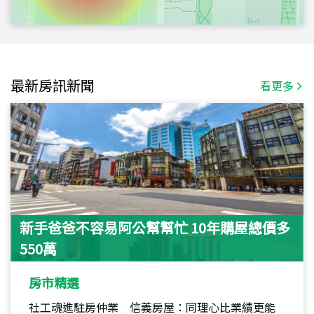
最新房訊新聞
看更多
新手爸爸不容易阿公幫幫忙 10年購屋總價多
550萬
房市精選
社工魂進駐房仲業 信義房屋：同理心比業績更能