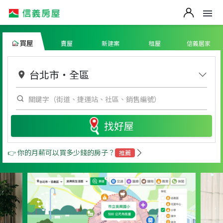
買屋
賣屋
新建案
租屋
信義居家
台北市
・
全區
找好屋
👉 你的月薪可以買多少錢的房子？
推薦