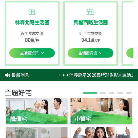
林森北路生活圈
民權西路生活圈
近半年成交價
近半年成交價
80
94.1
萬/坪
萬/坪
生活圈資訊
生活圈資訊
最新消息
‧
✦✦信義房屋2026品牌形象影片感動上映
主題好宅
降價宅
小資宅