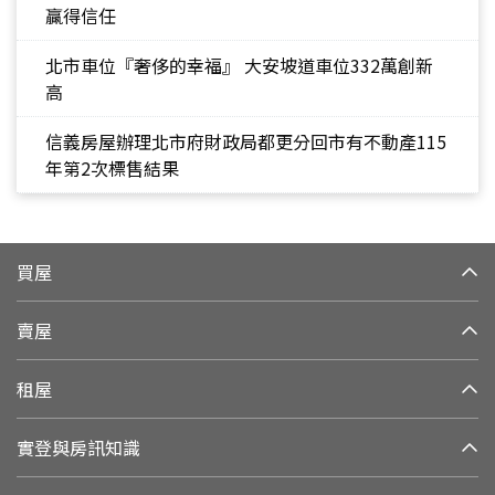
贏得信任
北市車位『奢侈的幸福』 大安坡道車位332萬創新
高
信義房屋辦理北市府財政局都更分回市有不動產115
年第2次標售結果
買屋
賣屋
租屋
實登與房訊知識