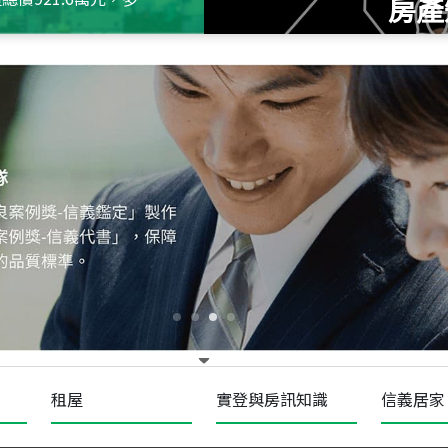
房產
115
年
07
月 成交
十泉十美
台北市北投區光明路
115
年
07
月 成交
四維天廈
新竹市新竹市四維路
115
年
07
月 成交
菁英典藏
新竹市新竹市慈祥路
租屋
實登與房訊知識
信義居家