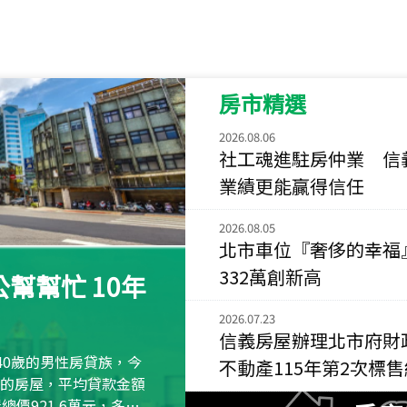
115
年
07
月 成交
菁英典藏
新竹市新竹市慈祥路
房市精選
115
年
07
月 成交
長隄
2026.08.06
新北市永和區環河西
社工魂進駐房仲業 信
業績更能贏得信任
115
年
07
月 成交
央央
2026.08.05
新竹縣竹北市高鐵八
北市車位『奢侈的幸福
332萬創新高
115
年
07
月 成交
幫幫忙 10年
小西華
台北市內湖區康寧路
2026.07.23
信義房屋辦理北市府財
115
年
07
月 成交
40歲的男性房貸族，今
不動產115年第2次標
捷豹
萬元的房屋，平均貸款金額
台北市中山區長春路
屋總價921.6萬元，多出