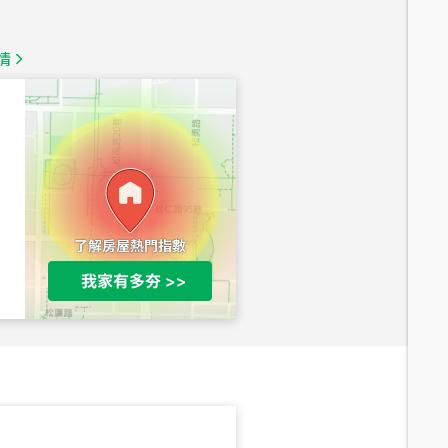
總價
1,350
萬
情
總價
1,020
萬
總價
490
萬
總價
1,808
萬
總價
530
萬
路二段