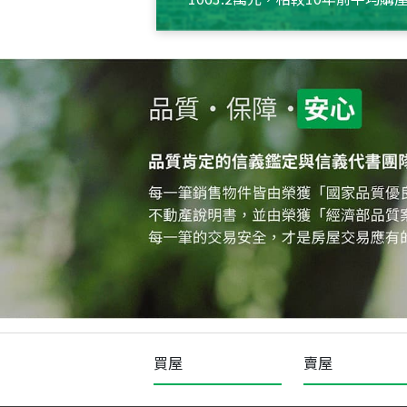
約550萬元，且貸款金額也多
買屋
賣屋