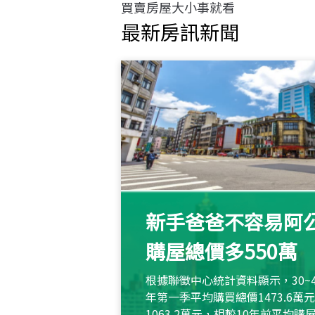
買賣房屋大小事就看
最新房訊新聞
新手爸爸不容易阿公
購屋總價多550萬
根據聯徵中心統計資料顯示，30~
年第一季平均購買總價1473.6
1063.2萬元，相較10年前平均購