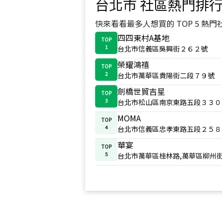
台北市
社區熱門排
快來看看最多人想買的 TOP 5 熱門
四四東村A基地
TOP
1
台北市信義區吳興街２６２號
榮耀鴻禧
TOP
2
台北市萬華區貴陽街二段７９號
劍橋世貿吉星
TOP
3
台北市松山區南京東路五段３３０
MOMA
TOP
4
台北市信義區忠孝東路五段２５８
華宴
TOP
5
台北市萬華區桂林路,萬華區柳州