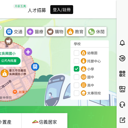
人才招募
登入/註冊
外置產
信義居家