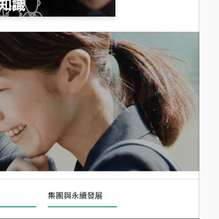
知識
總價
1,020
萬
總價
490
萬
總價
1,808
萬
集團與永續發展