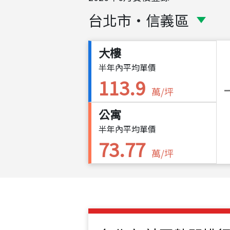
台北市
・
信義區
大樓
半年內平均單價
113.9
萬/坪
公寓
半年內平均單價
73.77
萬/坪