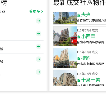
行榜
最新成交社區物件
115
年
07
月 成交
央央
社區！
看更多
新竹縣竹北市高鐵八
115
年
07
月 成交
小西華
台北市內湖區康寧路
115
年
07
月 成交
號
捷豹
台北市中山區長春路
號
115
年
07
月 成交
十泉十美
街
台北市北投區光明路
115
年
07
月 成交
四維天廈
新竹市新竹市四維路