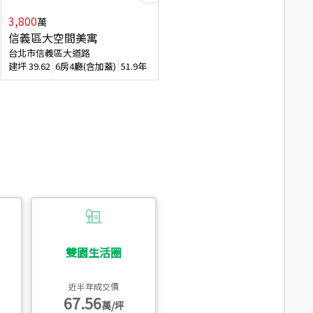
3,800
2,088
萬
萬
信義區大空間美寓
博愛精妝成家易
台北市信義區大道路
台北市信義區虎林街
建坪
39.62
6房4廳(含加蓋)
51.9年
建坪
20.47
3房2廳
56.4年
雙園生活圈
近半年成交價
67.56
萬/坪