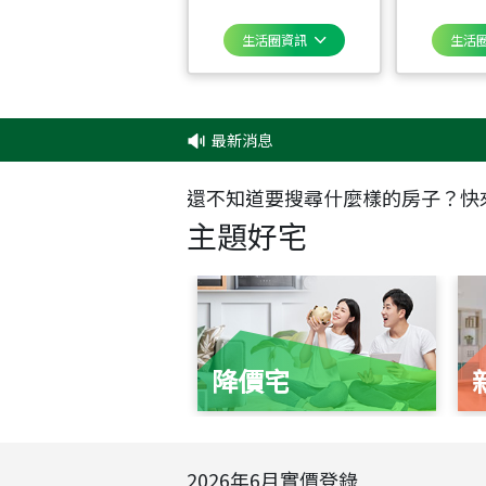
生活圈資訊
生活
最新消息
‧
還不知道要搜尋什麼樣的房子？快
主題好宅
降價宅
2026
年
6
月實價登錄