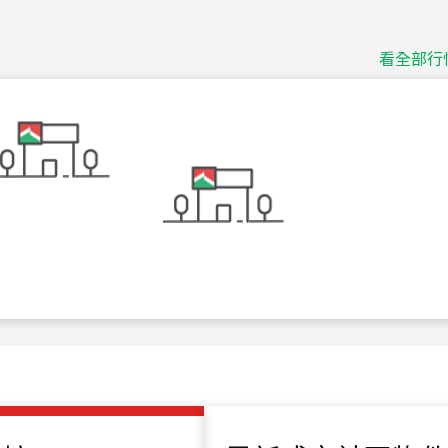
115
年
07
月 成交
捷豹
台北市中山區長春路
看全部行
115
年
07
月 成交
十泉十美
台北市北投區光明路
115
年
07
月 成交
四維天廈
新竹市新竹市四維路
115
年
07
月 成交
菁英典藏
新竹市新竹市慈祥路
115
年
07
月 成交
長隄
新北市永和區環河西