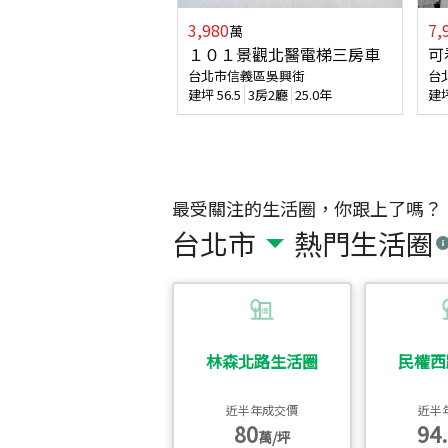
3,980
7,
萬
１０１景觀北醫電梯三房車
可
台北市信義區吳興街
台
建坪
56.5
3房2廳
25.0年
建
最受關注的生活圈，你跟上了嗎？
台北市
熱門生活圈
林森北路生活圈
民權西
近半年成交價
近半
80
94.
萬/坪