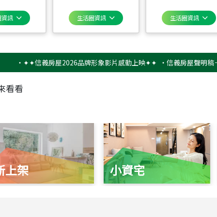
圈資訊
生活圈資訊
生活圈資訊
✦✦信義房屋2026品牌形象影片感動上映✦✦
‧
信義房屋聲明稿－防詐
來看看
新上架
小資宅