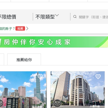
不限總價
不限類型
錢的房子？
推薦
推薦給你