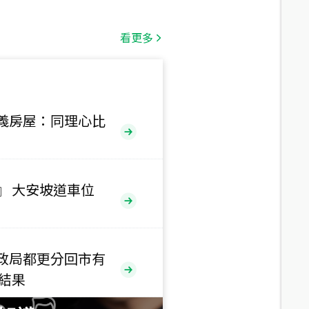
總價
1,808
萬
看更多
總價
530
萬
路二段
義房屋：同理心比
總價
5,800
萬
路
』 大安坡道車位
總價
1,938
萬
三段
政局都更分回市有
總價
售結果
1,350
萬