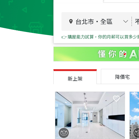
台北市
・
全區
👉 購屋能力試算，你的月薪可以買多少
降價宅
新上架