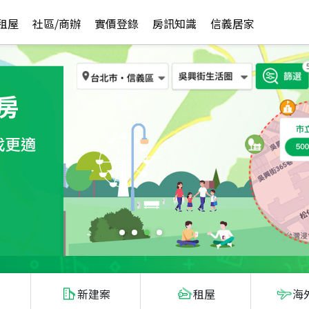
租屋
社區/商辦
實價登錄
房訊知識
信義居家
新建案
租屋
海