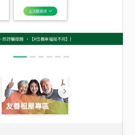
生活圈資訊
騙提醒
‧
【#信義幸福挺不同】用實力，讓升職免抽號碼牌！最新雇主品牌影片
友善租屋專區
新婚起家厝