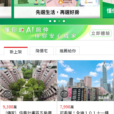
降價宅
推薦給你
新上架
9,388
7,998
萬
萬
｛傳家｝信義計畫區五房讚
可看屋！全坤１０１十一樓