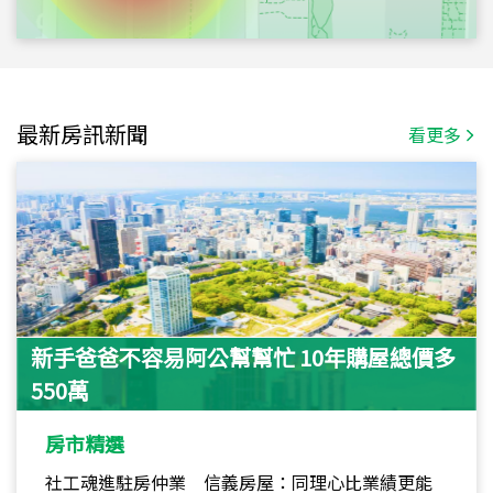
最新房訊新聞
看更多
新手爸爸不容易阿公幫幫忙 10年購屋總價多
550萬
房市精選
社工魂進駐房仲業 信義房屋：同理心比業績更能