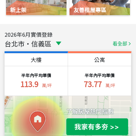
新上架
友善租屋專區
2026
年
6
月實價登錄
台北市
・
信義區
看全部
大樓
公寓
半年內平均單價
半年內平均單價
113.9
73.77
萬/坪
萬/坪