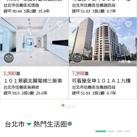
台北市信義區松德路
台北市信義區信義路四段
建坪
90.44
5房2廳
35.4年
建坪
51.63
3房2廳
0.7年
3,980
7,998
萬
萬
１０１景觀北醫電梯三房車
可看屋全坤１０１Ａ１九樓
台北市信義區吳興街
台北市信義區信義路四段
建坪
56.5
3房2廳
25.0年
建坪
51.63
3房2廳
0.7年
台北市
熱門生活圈