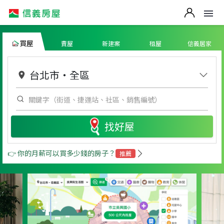
買屋
賣屋
新建案
租屋
信義居家
台北市
・
全區
找好屋
👉 你的月薪可以買多少錢的房子？
推薦