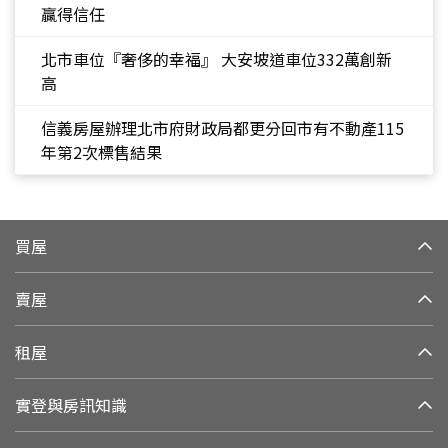
贏得信任
北市車位『奢侈的幸福』 大安坡道車位332萬創新
高
信義房屋辦理北市府財政局都更分回市有不動產115
年第2次標售結果
買屋
賣屋
租屋
實登與房訊知識