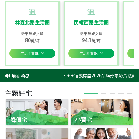
林森北路生活圈
民權西路生活圈
近半年成交價
近半年成交價
80
94.1
萬/坪
萬/坪
生活圈資訊
生活圈資訊
最新消息
‧
✦✦信義房屋2026品牌形象影片感動上
主題好宅
降價宅
小資宅