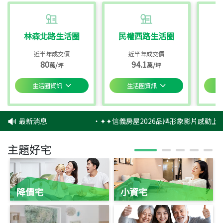
林森北路生活圈
民權西路生活圈
近半年成交價
近半年成交價
80
94.1
萬/坪
萬/坪
生活圈資訊
生活圈資訊
最新消息
‧
✦✦信義房屋2026品牌形象影片感動上映
主題好宅
降價宅
小資宅