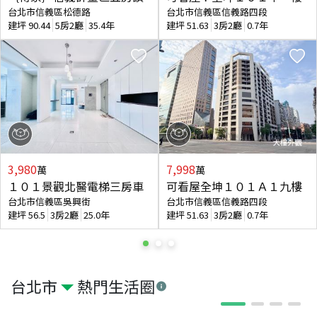
台北市信義區松德路
台北市信義區信義路四段
建坪
90.44
5房2廳
35.4年
建坪
51.63
3房2廳
0.7年
3,980
7,998
萬
萬
１０１景觀北醫電梯三房車
可看屋全坤１０１Ａ１九樓
台北市信義區吳興街
台北市信義區信義路四段
建坪
56.5
3房2廳
25.0年
建坪
51.63
3房2廳
0.7年
台北市
熱門生活圈