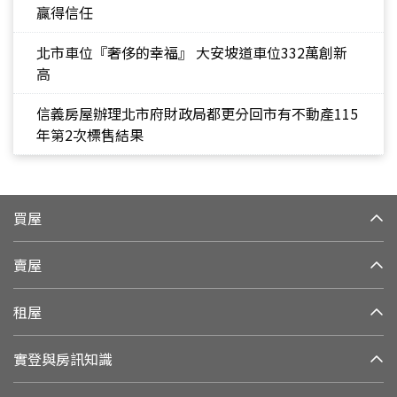
贏得信任
北市車位『奢侈的幸福』 大安坡道車位332萬創新
高
信義房屋辦理北市府財政局都更分回市有不動產115
年第2次標售結果
買屋
賣屋
租屋
實登與房訊知識