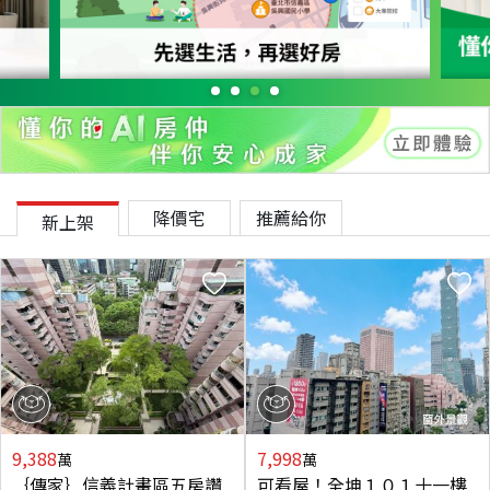
降價宅
推薦給你
新上架
9,388
7,998
萬
萬
｛傳家｝信義計畫區五房讚
可看屋！全坤１０１十一樓