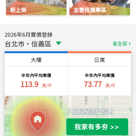
新上架
友善租屋專區
2026
年
6
月實價登錄
台北市
・
信義區
看全部
大樓
公寓
半年內平均單價
半年內平均單價
113.9
73.77
萬/坪
萬/坪