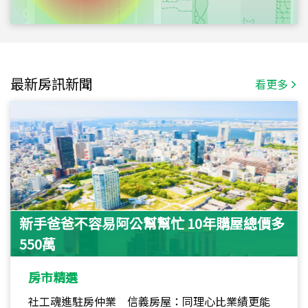
最新房訊新聞
看更多
新手爸爸不容易阿公幫幫忙 10年購屋總價多
550萬
房市精選
社工魂進駐房仲業 信義房屋：同理心比業績更能