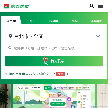
買屋
賣屋
新建案
租屋
信義居家
台北市
・
全區
找好屋
👉 你的月薪可以買多少錢的房子？
推薦