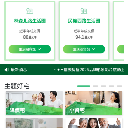
林森北路生活圈
民權西路生活圈
近半年成交價
近半年成交價
80
94.1
萬/坪
萬/坪
生活圈資訊
生活圈資訊
最新消息
‧
✦✦信義房屋2026品牌形象影片感動上映
主題好宅
降價宅
小資宅