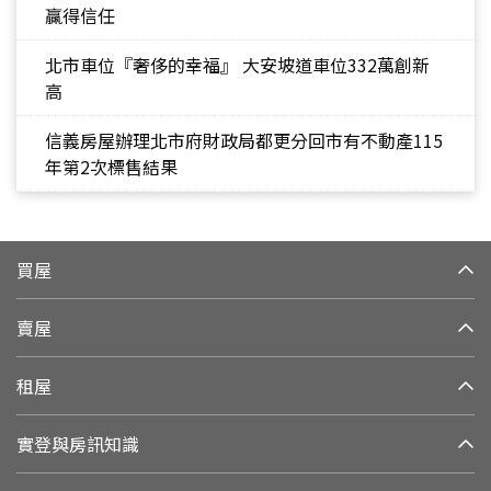
贏得信任
北市車位『奢侈的幸福』 大安坡道車位332萬創新
高
信義房屋辦理北市府財政局都更分回市有不動產115
年第2次標售結果
買屋
賣屋
租屋
實登與房訊知識