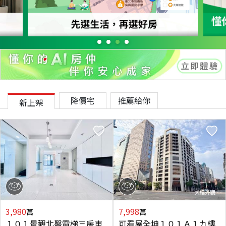
降價宅
推薦給你
新上架
3,980
7,998
萬
萬
１０１景觀北醫電梯三房車
可看屋全坤１０１Ａ１九樓