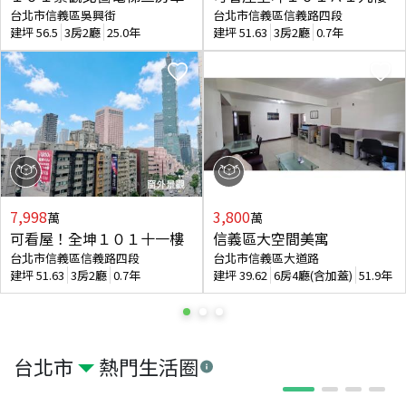
台北市信義區吳興街
台北市信義區信義路四段
建坪
56.5
3房2廳
25.0年
建坪
51.63
3房2廳
0.7年
7,998
3,800
萬
萬
可看屋！全坤１０１十一樓
信義區大空間美寓
台北市信義區信義路四段
台北市信義區大道路
建坪
51.63
3房2廳
0.7年
建坪
39.62
6房4廳(含加蓋)
51.9年
台北市
熱門生活圈