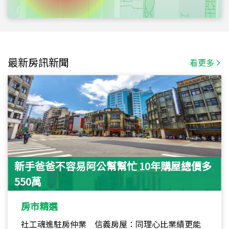
最新房訊新聞
看更多
新手爸爸不容易阿公幫幫忙 10年購屋總價多
550萬
房市精選
社工魂進駐房仲業 信義房屋：同理心比業績更能