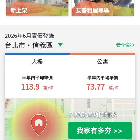
新上架
友善租屋專區
2026
年
6
月實價登錄
台北市
・
信義區
看全部
大樓
公寓
半年內平均單價
半年內平均單價
113.9
73.77
萬/坪
萬/坪