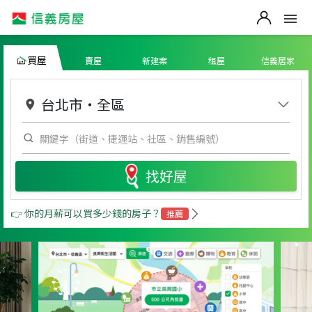
買屋
賣屋
新建案
租屋
信義居家
台北市
・
全區
找好屋
👉 你的月薪可以買多少錢的房子？
推薦