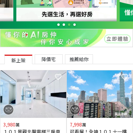
降價宅
推薦給你
新上架
3,980
7,998
萬
萬
１０１景觀北醫電梯三房車
可看屋！全坤１０１十一樓