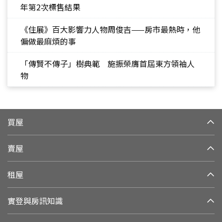
年第2次標售結果
《住展》百大影響力人物周俊吉——房市最熱時，他
偏做最麻煩的事
「傳賢不傳子」樹典範 施振榮膺首屆東方領袖人
物
買屋
賣屋
租屋
實登與房訊知識