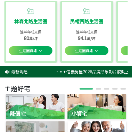
林森北路生活圈
民權西路生活圈
近半年成交價
近半年成交價
80
94.1
萬/坪
萬/坪
生活圈資訊
生活圈資訊
最新消息
‧
✦✦信義房屋2026品牌形象影片感動上映
主題好宅
降價宅
小資宅