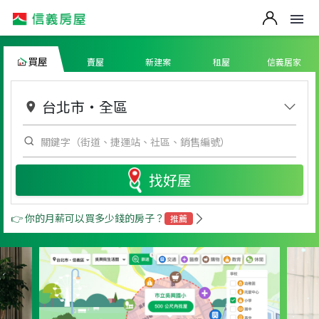
買屋
賣屋
新建案
租屋
信義居家
台北市
・
全區
找好屋
👉 你的月薪可以買多少錢的房子？
推薦