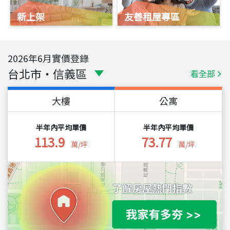
新上架
友善租屋專區
2026
年
6
月實價登錄
台北市
・
信義區
看全部
大樓
公寓
半年內平均單價
半年內平均單價
113.9
73.77
萬/坪
萬/坪