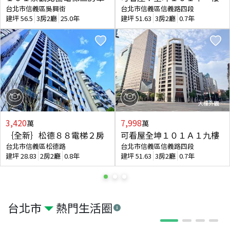
台北市信義區吳興街
台北市信義區信義路四段
建坪
56.5
3房2廳
25.0年
建坪
51.63
3房2廳
0.7年
3,420
7,998
萬
萬
｛全新｝松德８８電梯２房
可看屋全坤１０１Ａ１九樓
台北市信義區松德路
台北市信義區信義路四段
建坪
28.83
2房2廳
0.8年
建坪
51.63
3房2廳
0.7年
台北市
熱門生活圈