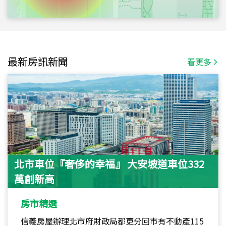
最新房訊新聞
看更多
北市車位『奢侈的幸福』 大安坡道車位332
萬創新高
房市精選
信義房屋辦理北市府財政局都更分回市有不動產115