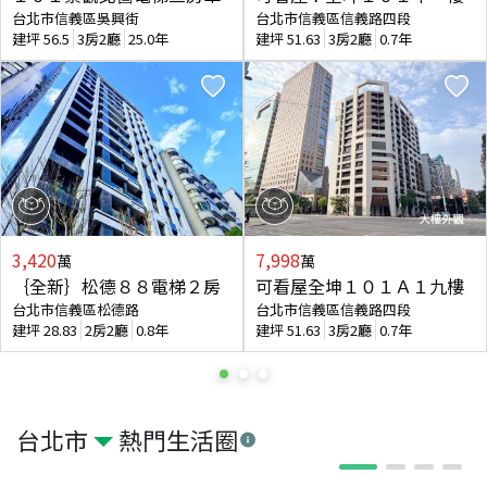
台北市信義區吳興街
台北市信義區信義路四段
建坪
56.5
3房2廳
25.0年
建坪
51.63
3房2廳
0.7年
3,420
7,998
萬
萬
｛全新｝松德８８電梯２房
可看屋全坤１０１Ａ１九樓
台北市信義區松德路
台北市信義區信義路四段
建坪
28.83
2房2廳
0.8年
建坪
51.63
3房2廳
0.7年
台北市
熱門生活圈