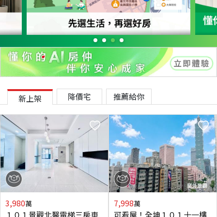
降價宅
推薦給你
新上架
3,980
7,998
萬
萬
１０１景觀北醫電梯三房車
可看屋！全坤１０１十一樓