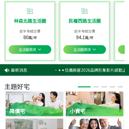
林森北路生活圈
民權西路生活圈
近半年成交價
近半年成交價
80
94.1
萬/坪
萬/坪
生活圈資訊
生活圈資訊
最新消息
‧
✦✦信義房屋2026品牌形象影片感動上映
主題好宅
降價宅
小資宅