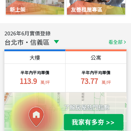
新上架
友善租屋專區
2026
年
6
月實價登錄
台北市
・
信義區
看全部
大樓
公寓
半年內平均單價
半年內平均單價
113.9
73.77
萬/坪
萬/坪