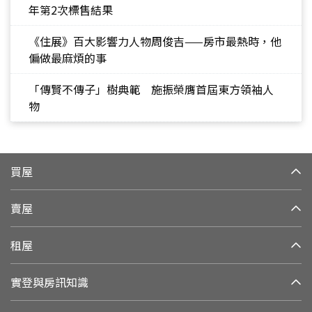
年第2次標售結果
《住展》百大影響力人物周俊吉——房市最熱時，他
偏做最麻煩的事
「傳賢不傳子」樹典範 施振榮膺首屆東方領袖人
物
買屋
賣屋
租屋
實登與房訊知識