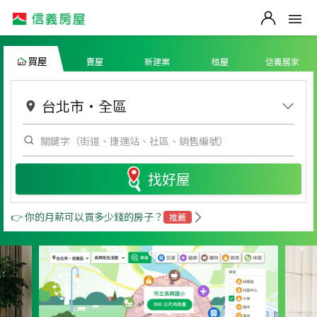
買屋
賣屋
新建案
租屋
信義居家
台北市
・
全區
找好屋
👉 你的月薪可以買多少錢的房子？
推薦