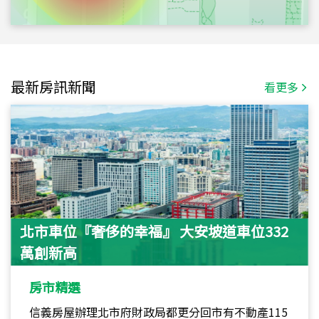
最新房訊新聞
看更多
北市車位『奢侈的幸福』 大安坡道車位332
萬創新高
房市精選
信義房屋辦理北市府財政局都更分回市有不動產115