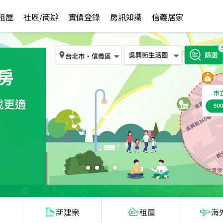
租屋
社區/商辦
實價登錄
房訊知識
信義居家
新建案
租屋
海