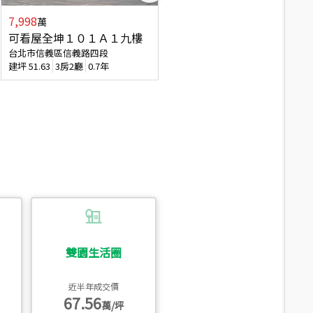
7,998
3,800
萬
萬
可看屋全坤１０１Ａ１九樓
信義區大空間美寓
台北市信義區信義路四段
台北市信義區大道路
建坪
51.63
3房2廳
0.7年
建坪
39.62
6房4廳(含加蓋)
51.9
雙園生活圈
近半年成交價
67.56
萬/坪