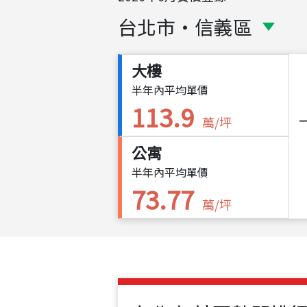
台北市
・
信義區
大樓
半年內平均單價
113.9
萬/坪
公寓
半年內平均單價
73.77
萬/坪