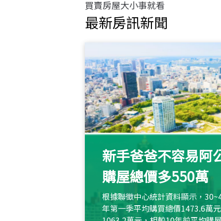
買賣房屋大小事就看
最新房訊新聞
新手爸爸不容易阿公
購屋總價多550萬
根據聯徵中心統計資料顯示，30~
年第一季平均購買總價1473.6
1063.2萬元，相較10年前平均購