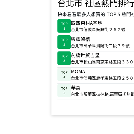
台北市
社區熱門排
快來看看最多人想買的 TOP 5 熱門
四四東村A基地
TOP
1
台北市信義區吳興街２６２號
榮耀鴻禧
TOP
2
台北市萬華區貴陽街二段７９號
劍橋世貿吉星
TOP
3
台北市松山區南京東路五段３３０
MOMA
TOP
4
台北市信義區忠孝東路五段２５８
華宴
TOP
5
台北市萬華區桂林路,萬華區柳州