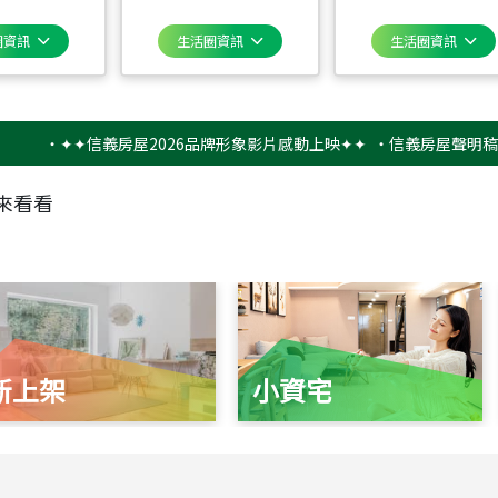
圈資訊
生活圈資訊
生活圈資訊
‧
✦✦信義房屋2026品牌形象影片感動上映✦✦
‧
信義房屋聲明稿－防詐
來看看
新上架
小資宅