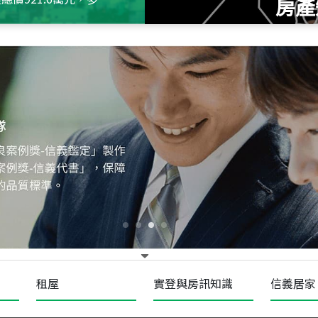
房產
115
年
07
月 成交
十泉十美
台北市北投區光明路
115
年
07
月 成交
四維天廈
新竹市新竹市四維路
115
年
07
月 成交
菁英典藏
新竹市新竹市慈祥路
租屋
實登與房訊知識
信義居家