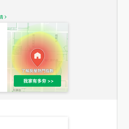
總價
1,350
萬
情
總價
1,020
萬
總價
490
萬
總價
1,808
萬
總價
530
萬
路二段