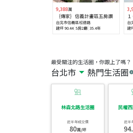
9,388
3,
萬
｛傳家｝信義計畫區五房讚
１
台北市信義區松德路
台
建坪
90.44
5房2廳
35.4年
建
最受關注的生活圈，你跟上了嗎？
台北市
熱門生活圈
林森北路生活圈
民權西
近半年成交價
近半
80
94.
萬/坪