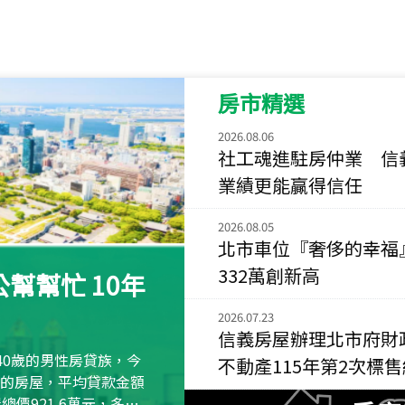
115
年
07
月 成交
菁英典藏
新竹市新竹市慈祥路
房市精選
115
年
07
月 成交
長隄
2026.08.06
新北市永和區環河西
社工魂進駐房仲業 信
業績更能贏得信任
115
年
07
月 成交
央央
2026.08.05
新竹縣竹北市高鐵八
北市車位『奢侈的幸福
332萬創新高
115
年
07
月 成交
幫幫忙 10年
小西華
台北市內湖區康寧路
2026.07.23
信義房屋辦理北市府財
115
年
07
月 成交
40歲的男性房貸族，今
不動產115年第2次標
捷豹
萬元的房屋，平均貸款金額
台北市中山區長春路
屋總價921.6萬元，多出