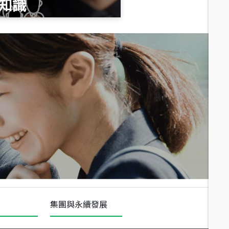
知識
總價
1,020
萬
總價
490
萬
總價
1,808
萬
集團與永續發展