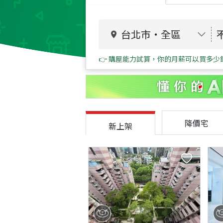
台北市
・
全區
👉 購屋能力試算，你的月薪可以買多少
降價宅
新上架