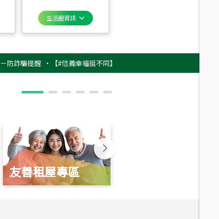
生活圈資訊
騙提醒
‧
【#信義幸福挺不同】用實力，讓升職免抽號碼牌！最新雇主品牌影
友善租屋專區
新婚起家厝