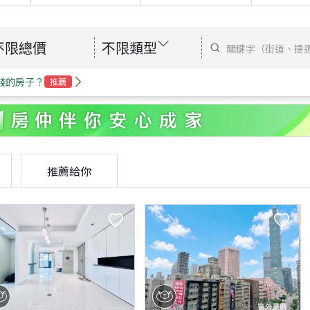
不限總價
不限類型
錢的房子？
推薦
推薦給你