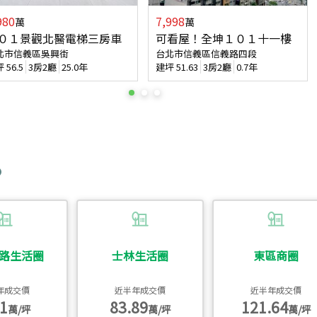
980
7,998
萬
萬
０１景觀北醫電梯三房車
可看屋！全坤１０１十一樓
北市信義區吳興街
台北市信義區信義路四段
坪
56.5
3房2廳
25.0年
建坪
51.63
3房2廳
0.7年
路生活圈
士林生活圈
東區商圈
年成交價
近半年成交價
近半年成交價
1
83.89
121.64
萬/坪
萬/坪
萬/坪