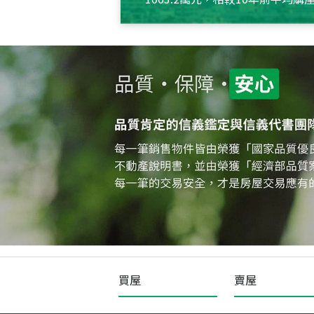
約550萬元，且貸款金額也多
買屋
賣屋