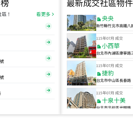
行榜
最新成交社區物件
115
年
07
月 成交
央央
社區！
看更多
新竹縣竹北市高鐵八
115
年
07
月 成交
小西華
台北市內湖區康寧路
115
年
07
月 成交
號
捷豹
台北市中山區長春路
號
115
年
07
月 成交
十泉十美
街
台北市北投區光明路
115
年
07
月 成交
四維天廈
新竹市新竹市四維路