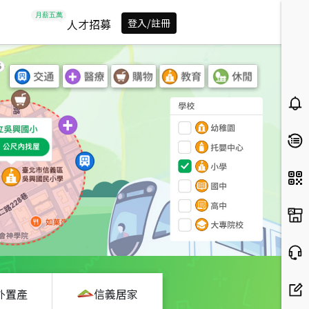
人才招募
登入/註冊
外置產
信義居家