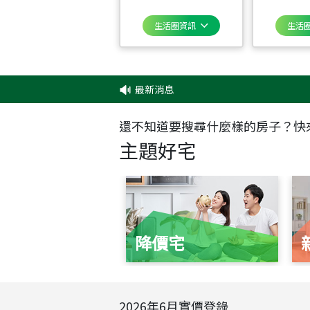
生活圈資訊
生活
最新消息
還不知道要搜尋什麼樣的房子？快
主題好宅
降價宅
2026
年
6
月實價登錄