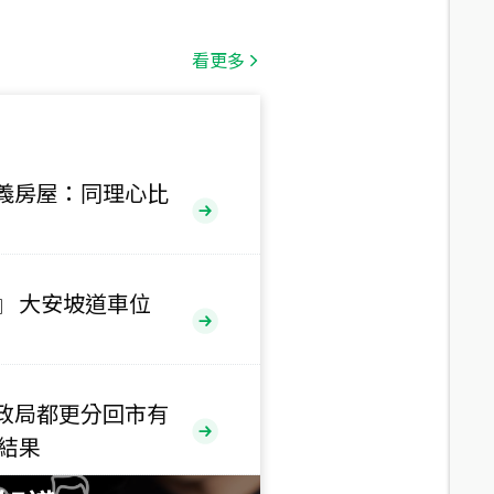
總價
1,808
萬
看更多
總價
530
萬
路二段
義房屋：同理心比
總價
5,800
萬
路
』 大安坡道車位
總價
1,938
萬
三段
政局都更分回市有
總價
售結果
1,350
萬