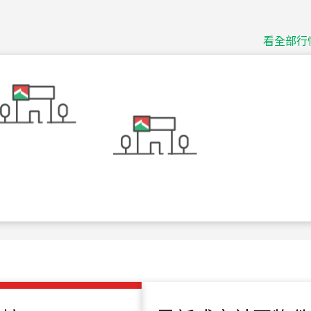
115
年
07
月 成交
捷豹
台北市中山區長春路
看全部行
115
年
07
月 成交
十泉十美
台北市北投區光明路
115
年
07
月 成交
四維天廈
新竹市新竹市四維路
115
年
07
月 成交
菁英典藏
新竹市新竹市慈祥路
115
年
07
月 成交
長隄
新北市永和區環河西