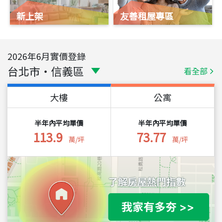
新上架
友善租屋專區
2026
年
6
月實價登錄
台北市
・
信義區
看全部
大樓
公寓
半年內平均單價
半年內平均單價
113.9
73.77
萬/坪
萬/坪