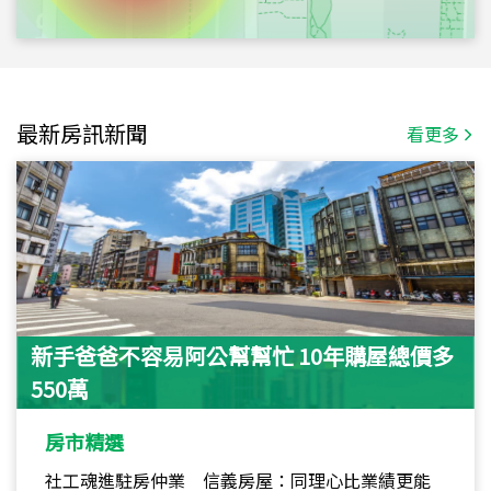
最新房訊新聞
看更多
新手爸爸不容易阿公幫幫忙 10年購屋總價多
550萬
房市精選
社工魂進駐房仲業 信義房屋：同理心比業績更能