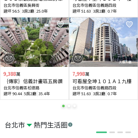
台北市信義區吳興街
台北市信義區信義路四段
建坪
56.5
3房2廳
25.0年
建坪
51.63
3房2廳
0.7年
9,388
7,998
萬
萬
｛傳家｝信義計畫區五房讚
可看屋全坤１０１Ａ１九樓
台北市信義區松德路
台北市信義區信義路四段
建坪
90.44
5房2廳
35.4年
建坪
51.63
3房2廳
0.7年
台北市
熱門生活圈