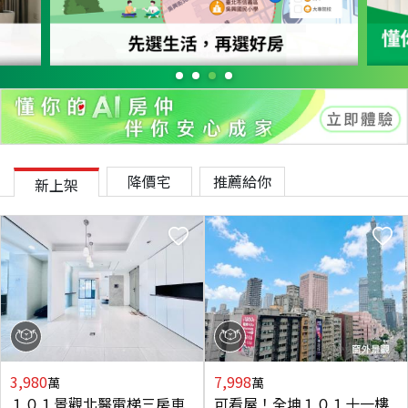
降價宅
推薦給你
新上架
3,980
7,998
萬
萬
１０１景觀北醫電梯三房車
可看屋！全坤１０１十一樓