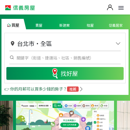
買屋
賣屋
新建案
租屋
信義居家
台北市
・
全區
找好屋
👉 你的月薪可以買多少錢的房子？
推薦