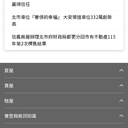
贏得信任
北市車位『奢侈的幸福』 大安坡道車位332萬創新
高
信義房屋辦理北市府財政局都更分回市有不動產115
年第2次標售結果
買屋
賣屋
租屋
實登與房訊知識