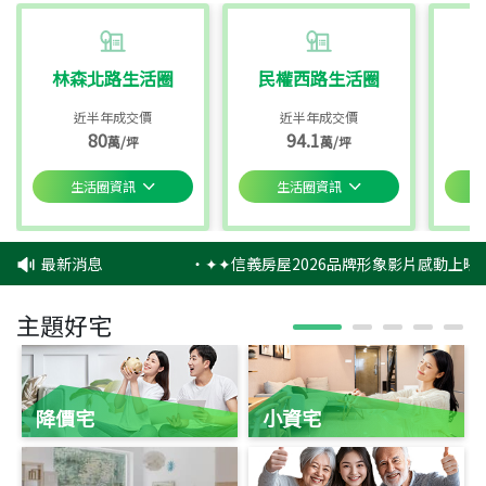
林森北路生活圈
民權西路生活圈
近半年成交價
近半年成交價
80
94.1
萬/坪
萬/坪
生活圈資訊
生活圈資訊
最新消息
‧
✦✦信義房屋2026品牌形象影片感動上映✦
主題好宅
降價宅
小資宅