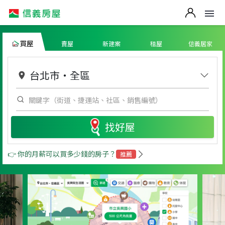
買屋
賣屋
新建案
租屋
信義居家
台北市
・
全區
找好屋
👉 你的月薪可以買多少錢的房子？
推薦