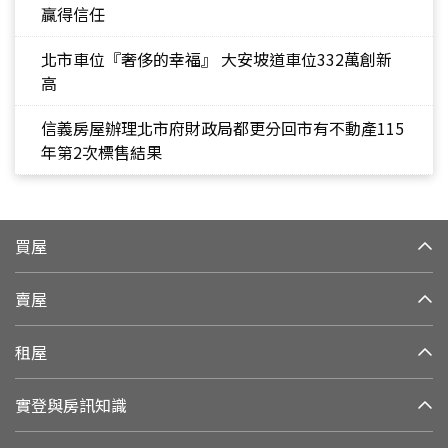
贏得信任
北市車位『奢侈的幸福』 大安坡道車位332萬創新
高
信義房屋辦理北市府財政局都更分回市有不動產115
年第2次標售結果
買屋
賣屋
租屋
實登與房訊知識