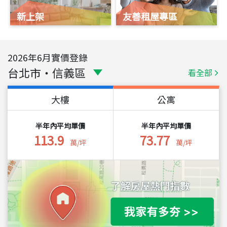
新上架
友善租屋專區
2026
年
6
月實價登錄
台北市
・
信義區
看全部
大樓
公寓
半年內平均單價
半年內平均單價
113.9
73.77
萬/坪
萬/坪