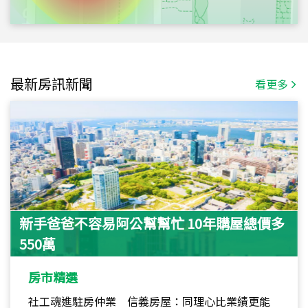
最新房訊新聞
看更多
新手爸爸不容易阿公幫幫忙 10年購屋總價多
550萬
房市精選
社工魂進駐房仲業 信義房屋：同理心比業績更能