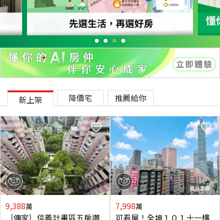
降價宅
推薦給你
新上架
9,388
7,998
萬
萬
｛傳家｝信義計畫區五房讚
可看屋！全坤１０１十一樓