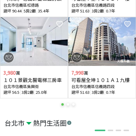
台北市信義區松德路
台北市信義區信義路四段
建坪
90.44
5房2廳
35.4年
建坪
51.63
3房2廳
0.7年
3,980
7,998
萬
萬
１０１景觀北醫電梯三房車
可看屋全坤１０１Ａ１九樓
台北市信義區吳興街
台北市信義區信義路四段
建坪
56.5
3房2廳
25.0年
建坪
51.63
3房2廳
0.7年
台北市
熱門生活圈