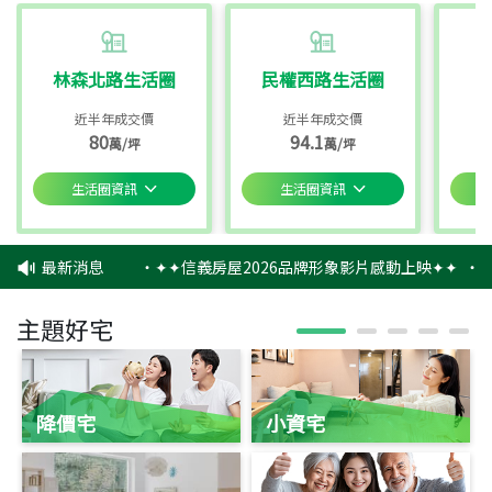
林森北路生活圈
民權西路生活圈
近半年成交價
近半年成交價
80
94.1
萬/坪
萬/坪
生活圈資訊
生活圈資訊
最新消息
‧
✦✦信義房屋2026品牌形象影片感動上映✦✦
‧
信
主題好宅
降價宅
小資宅