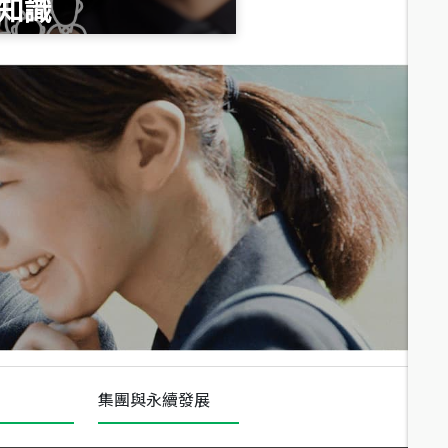
知識
總價
1,020
萬
總價
490
萬
總價
1,808
萬
集團與永續發展