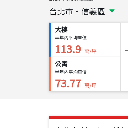
台北市
・
信義區
大樓
半年內平均單價
113.9
萬/坪
公寓
半年內平均單價
73.77
萬/坪