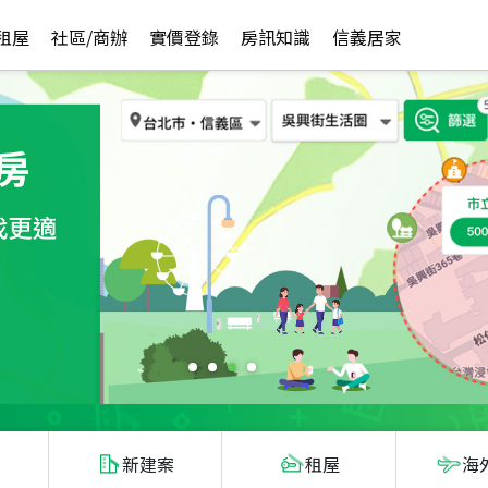
租屋
社區/商辦
實價登錄
房訊知識
信義居家
新建案
租屋
海