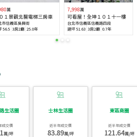
980
7,998
萬
萬
０１景觀北醫電梯三房車
可看屋！全坤１０１十一樓
北市信義區吳興街
台北市信義區信義路四段
坪
56.5
3房2廳
25.0年
建坪
51.63
3房2廳
0.7年
路生活圈
士林生活圈
東區商圈
年成交價
近半年成交價
近半年成交價
1
83.89
121.64
萬/坪
萬/坪
萬/坪