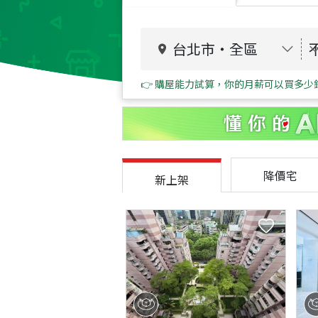
台北市
・
全區
👉 購屋能力試算，你的月薪可以買多少
降價宅
新上架