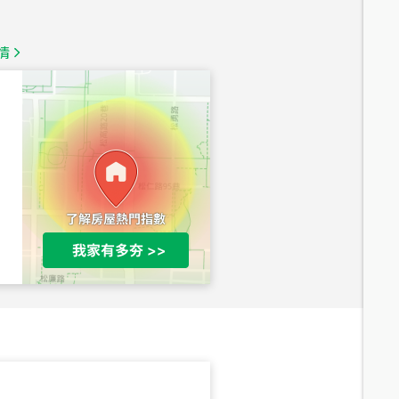
1,350
萬
情
總價
1,020
萬
總價
490
萬
總價
1,808
萬
總價
530
萬
路二段