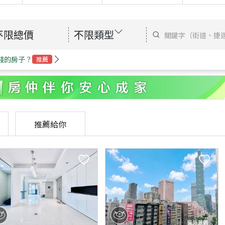
不限總價
不限類型
錢的房子？
推薦
推薦給你