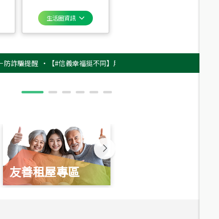
生活圈資訊
提醒
‧
【#信義幸福挺不同】用實力，讓升職免抽號碼牌！最新雇主品牌影片
友善租屋專區
新婚起家厝
總價