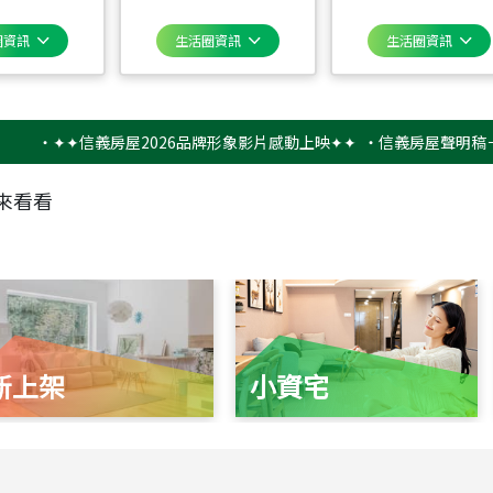
圈資訊
生活圈資訊
生活圈資訊
✦✦信義房屋2026品牌形象影片感動上映✦✦
‧
信義房屋聲明稿－防詐騙
來看看
新上架
小資宅
115
年
07
月 成交