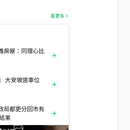
總價
1,808
萬
看更多
總價
530
萬
路二段
義房屋：同理心比
總價
5,800
萬
路
』 大安坡道車位
總價
1,938
萬
三段
政局都更分回市有
總價
售結果
1,350
萬