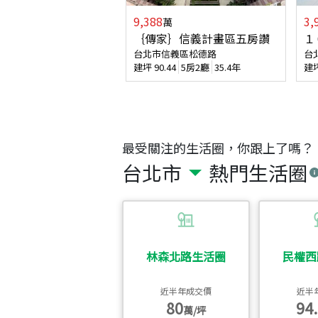
9,388
3,
萬
｛傳家｝信義計畫區五房讚
１
台北市信義區松德路
台
建坪
90.44
5房2廳
35.4年
建
最受關注的生活圈，你跟上了嗎？
台北市
熱門生活圈
林森北路生活圈
民權西
近半年成交價
近半
80
94.
萬/坪