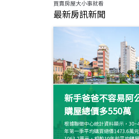
買賣房屋大小事就看
最新房訊新聞
新手爸爸不容易阿公
購屋總價多550萬
根據聯徵中心統計資料顯示，30~
年第一季平均購買總價1473.6
1063.2萬元，相較10年前平均購