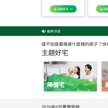
生活圈資訊
生活
最新消息
‧
還不知道要搜尋什麼樣的房子？快
主題好宅
降價宅
2026
年
6
月實價登錄