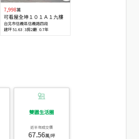
7,998
3,800
萬
萬
可看屋全坤１０１Ａ１九樓
信義區大空間美寓
台北市信義區信義路四段
台北市信義區大道路
建坪
51.63
3房2廳
0.7年
建坪
39.62
6房4廳(含加蓋)
51.9
雙園生活圈
近半年成交價
67.56
萬/坪