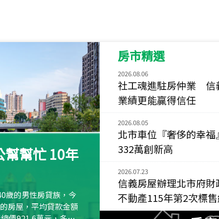
115
年
07
月 成交
菁英典藏
新竹市新竹市慈祥路
房市精選
115
年
07
月 成交
長隄
2026.08.06
新北市永和區環河西
社工魂進駐房仲業 信
業績更能贏得信任
115
年
07
月 成交
央央
2026.08.05
新竹縣竹北市高鐵八
北市車位『奢侈的幸福
115
年
07
月 成交
332萬創新高
幫幫忙 10年
小西華
台北市內湖區康寧路
2026.07.23
信義房屋辦理北市府財
115
年
07
月 成交
40歲的男性房貸族，今
不動產115年第2次標
捷豹
萬元的房屋，平均貸款金額
台北市中山區長春路
屋總價921.6萬元，多出