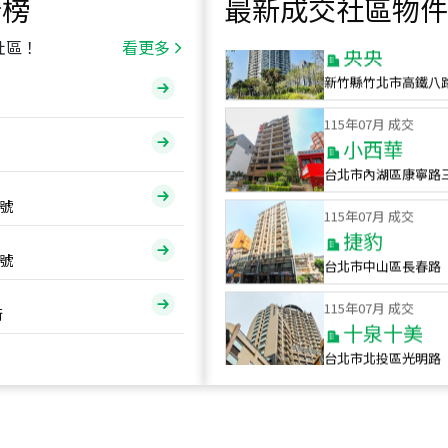
行榜
最新成交社區物件
115
年
07
月 成交
央央
社區！
看更多
新竹縣竹北市高鐵八
115
年
07
月 成交
小西華
台北市內湖區康寧路
115
年
07
月 成交
號
捷豹
台北市中山區長春路
號
115
年
07
月 成交
十泉十美
街
台北市北投區光明路
115
年
07
月 成交
四維天廈
新竹市新竹市四維路