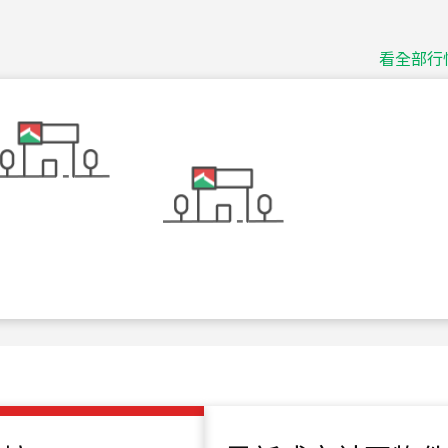
捷豹
台北市中山區長春路
看全部行
115
年
07
月 成交
十泉十美
台北市北投區光明路
115
年
07
月 成交
四維天廈
新竹市新竹市四維路
115
年
07
月 成交
菁英典藏
新竹市新竹市慈祥路
115
年
07
月 成交
長隄
新北市永和區環河西