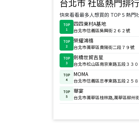
台北市
社區熱門排
快來看看最多人想買的 TOP 5 熱門
四四東村A基地
TOP
1
台北市信義區吳興街２６２號
榮耀鴻禧
TOP
2
台北市萬華區貴陽街二段７９號
劍橋世貿吉星
TOP
3
台北市松山區南京東路五段３３０
MOMA
TOP
4
台北市信義區忠孝東路五段２５８
華宴
TOP
5
台北市萬華區桂林路,萬華區柳州