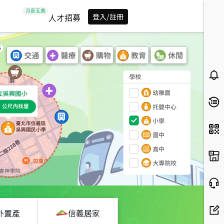
人才招募
登入/註冊
外置產
信義居家