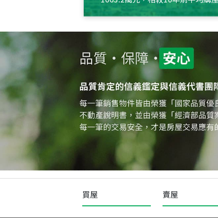
約550萬元，且貸款金額也多
買屋
賣屋