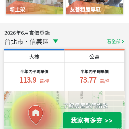
新上架
友善租屋專區
2026
年
6
月實價登錄
台北市
・
信義區
看全部
大樓
公寓
半年內平均單價
半年內平均單價
113.9
73.77
萬/坪
萬/坪