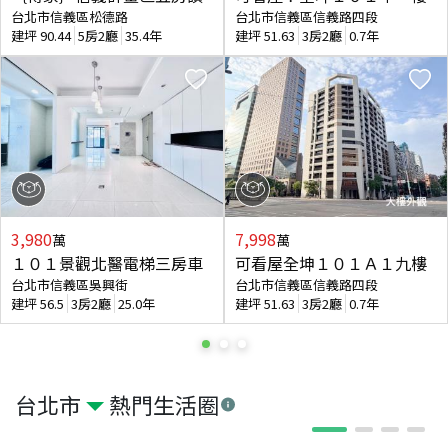
台北市信義區松德路
台北市信義區信義路四段
建坪
90.44
5房2廳
35.4年
建坪
51.63
3房2廳
0.7年
3,980
7,998
萬
萬
１０１景觀北醫電梯三房車
可看屋全坤１０１Ａ１九樓
台北市信義區吳興街
台北市信義區信義路四段
建坪
56.5
3房2廳
25.0年
建坪
51.63
3房2廳
0.7年
台北市
熱門生活圈