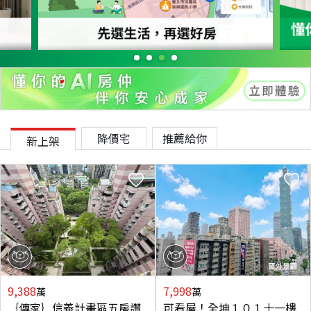
降價宅
推薦給你
新上架
9,388
7,998
萬
萬
｛傳家｝信義計畫區五房讚
可看屋！全坤１０１十一樓