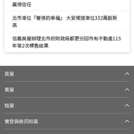
贏得信任
北市車位『奢侈的幸福』 大安坡道車位332萬創新
高
信義房屋辦理北市府財政局都更分回市有不動產115
年第2次標售結果
買屋
賣屋
租屋
實登與房訊知識