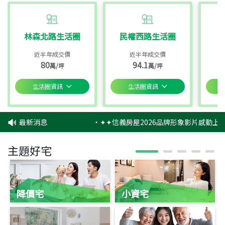
林森北路生活圈
民權西路生活圈
近半年成交價
近半年成交價
80
94.1
萬/坪
萬/坪
生活圈資訊
生活圈資訊
最新消息
‧
✦✦信義房屋2026品牌形象影片感動上映
主題好宅
降價宅
小資宅