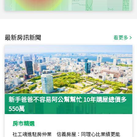
最新房訊新聞
看更多
新手爸爸不容易阿公幫幫忙 10年購屋總價多
550萬
房市精選
社工魂進駐房仲業 信義房屋：同理心比業績更能