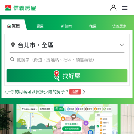
買屋
賣屋
新建案
租屋
信義居家
台北市
・
全區
找好屋
👉 你的月薪可以買多少錢的房子？
推薦