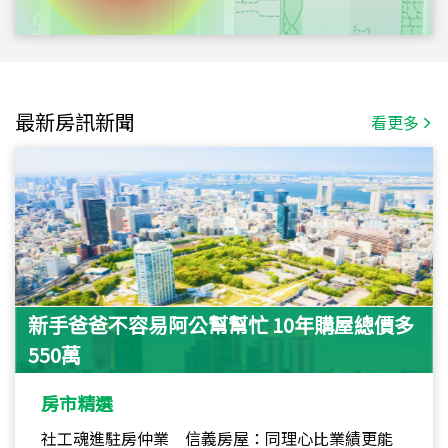
最新房訊新聞
看更多
新手爸爸不容易阿公幫幫忙 10年購屋總價多
550萬
房市精選
社工魂進駐房仲業 信義房屋：同理心比業績更能