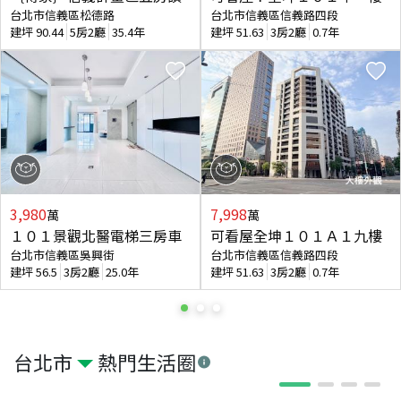
台北市信義區松德路
台北市信義區信義路四段
建坪
90.44
5房2廳
35.4年
建坪
51.63
3房2廳
0.7年
3,980
7,998
萬
萬
１０１景觀北醫電梯三房車
可看屋全坤１０１Ａ１九樓
台北市信義區吳興街
台北市信義區信義路四段
建坪
56.5
3房2廳
25.0年
建坪
51.63
3房2廳
0.7年
台北市
熱門生活圈