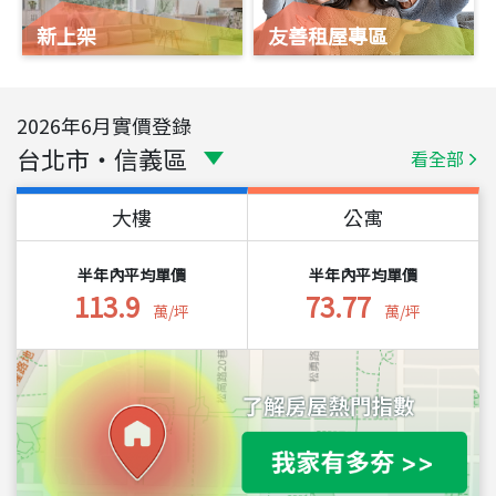
新上架
友善租屋專區
2026
年
6
月實價登錄
台北市
・
信義區
看全部
大樓
公寓
半年內平均單價
半年內平均單價
113.9
73.77
萬/坪
萬/坪