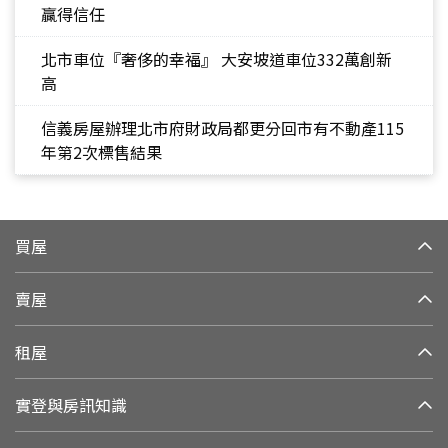
贏得信任
北市車位『奢侈的幸福』 大安坡道車位332萬創新
高
信義房屋辦理北市府財政局都更分回市有不動產115
年第2次標售結果
買屋
賣屋
租屋
實登與房訊知識