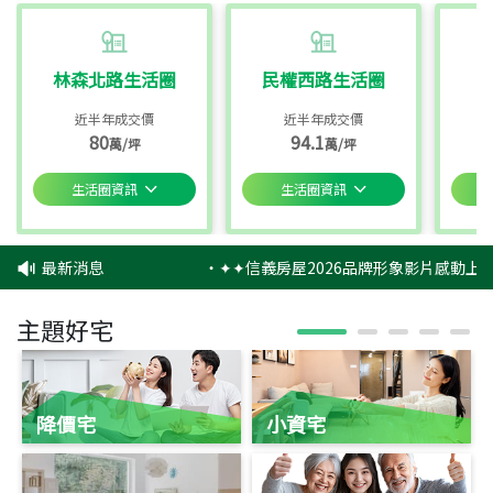
林森北路生活圈
民權西路生活圈
近半年成交價
近半年成交價
80
94.1
萬/坪
萬/坪
生活圈資訊
生活圈資訊
最新消息
‧
✦✦信義房屋2026品牌形象影片感動上映
主題好宅
降價宅
小資宅