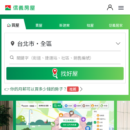
買屋
賣屋
新建案
租屋
信義居家
台北市
・
全區
找好屋
👉 你的月薪可以買多少錢的房子？
推薦