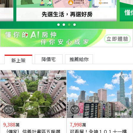
降價宅
推薦給你
新上架
9,388
7,998
萬
萬
｛傳家｝信義計畫區五房讚
可看屋！全坤１０１十一樓