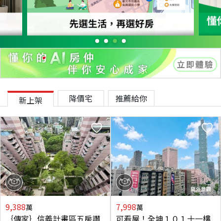
降價宅
推薦給你
新上架
9,388
7,998
萬
萬
｛傳家｝信義計畫區五房讚
可看屋！全坤１０１十一樓