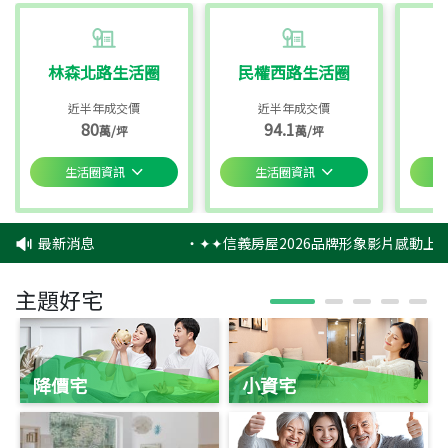
林森北路生活圈
民權西路生活圈
近半年成交價
近半年成交價
80
94.1
萬/坪
萬/坪
生活圈資訊
生活圈資訊
最新消息
‧
✦✦信義房屋2026品牌形象影片感動上映
主題好宅
降價宅
小資宅