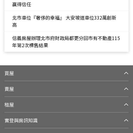
贏得信任
北市車位『奢侈的幸福』 大安坡道車位332萬創新
高
信義房屋辦理北市府財政局都更分回市有不動產115
年第2次標售結果
買屋
賣屋
租屋
實登與房訊知識