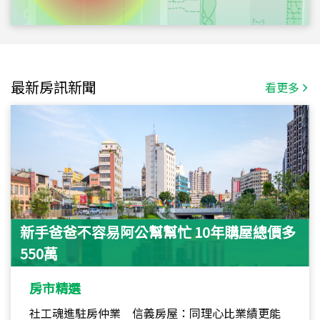
最新房訊新聞
看更多
新手爸爸不容易阿公幫幫忙 10年購屋總價多
550萬
房市精選
社工魂進駐房仲業 信義房屋：同理心比業績更能