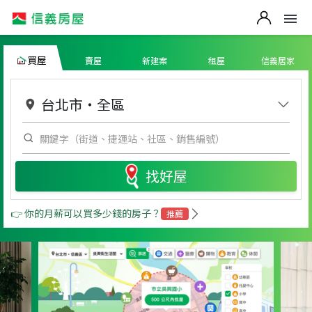
買屋
賣屋
新建案
租屋
信義居家
台北市
・
全區
找好屋
👉 你的月薪可以買多少錢的房子？
推薦