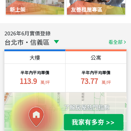
新上架
友善租屋專區
2026
年
6
月實價登錄
台北市
・
信義區
看全部
大樓
公寓
半年內平均單價
半年內平均單價
113.9
73.77
萬/坪
萬/坪