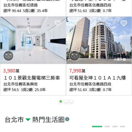
台北市信義區松德路
台北市信義區信義路四段
建坪
90.44
5房2廳
35.4年
建坪
51.63
3房2廳
0.7年
3,980
7,998
萬
萬
１０１景觀北醫電梯三房車
可看屋全坤１０１Ａ１九樓
台北市信義區吳興街
台北市信義區信義路四段
建坪
56.5
3房2廳
25.0年
建坪
51.63
3房2廳
0.7年
台北市
熱門生活圈