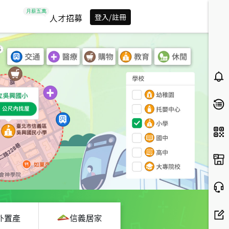
人才招募
登入/註冊
外置產
信義居家