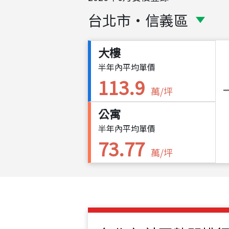
台北市
・
信義區
大樓
半年內平均單價
113.9
萬/坪
公寓
半年內平均單價
73.77
萬/坪