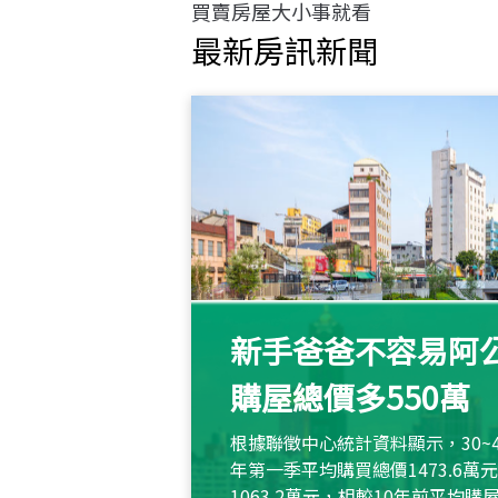
買賣房屋大小事就看
最新房訊新聞
新手爸爸不容易阿公
購屋總價多550萬
根據聯徵中心統計資料顯示，30~
年第一季平均購買總價1473.6
1063.2萬元，相較10年前平均購