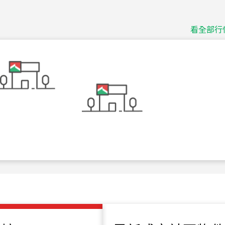
115
年
07
月 成交
捷豹
台北市中山區長春路
看全部行
115
年
07
月 成交
十泉十美
台北市北投區光明路
115
年
07
月 成交
四維天廈
新竹市新竹市四維路
115
年
07
月 成交
菁英典藏
新竹市新竹市慈祥路
115
年
07
月 成交
長隄
新北市永和區環河西