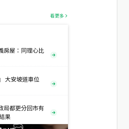
總價
1,808
萬
看更多
總價
530
萬
路二段
義房屋：同理心比
總價
5,800
萬
路
』 大安坡道車位
總價
1,938
萬
三段
政局都更分回市有
總價
售結果
1,350
萬