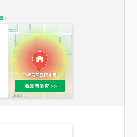
總價
1,350
萬
情
總價
1,020
萬
總價
490
萬
總價
1,808
萬
總價
530
萬
路二段