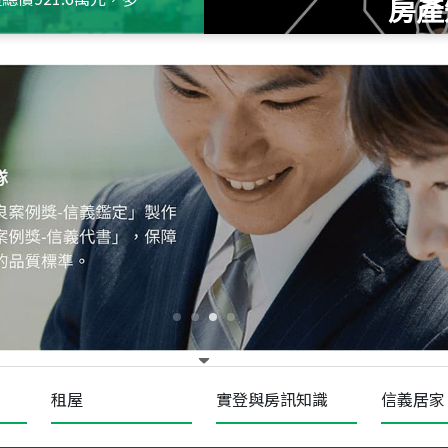
房產
115
年
07
月 成交
十泉十美
台北市北投區光明路
115
年
07
月 成交
四維天廈
新竹市新竹市四維路
115
年
07
月 成交
菁英典藏
新竹市新竹市慈祥路
租屋
實登與房訊知識
信義居家