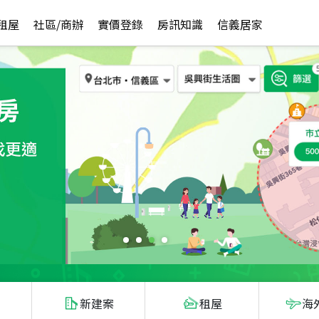
租屋
社區/商辦
實價登錄
房訊知識
信義居家
新建案
租屋
海