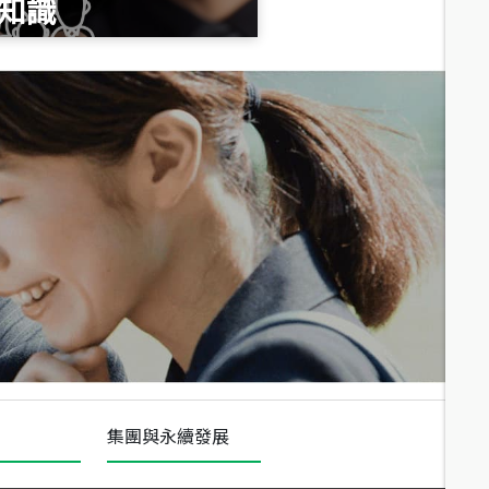
知識
總價
1,020
萬
總價
490
萬
總價
1,808
萬
集團與永續發展