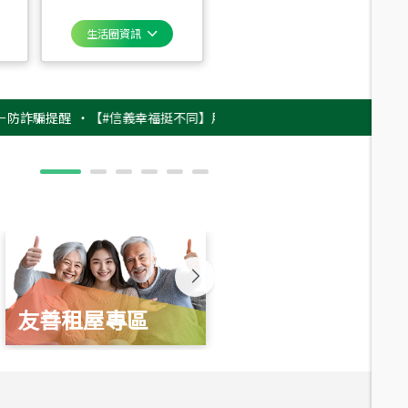
生活圈資訊
騙提醒
‧
【#信義幸福挺不同】用實力，讓升職免抽號碼牌！最新雇主品牌影片
友善租屋專區
新婚起家厝