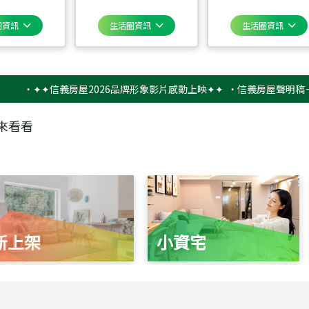
圈資訊
生活圈資訊
生活圈資訊
✦✦信義房屋2026品牌形象影片感動上映✦✦
‧
信義房屋聲明稿－防詐
來看看
新上架
小資宅