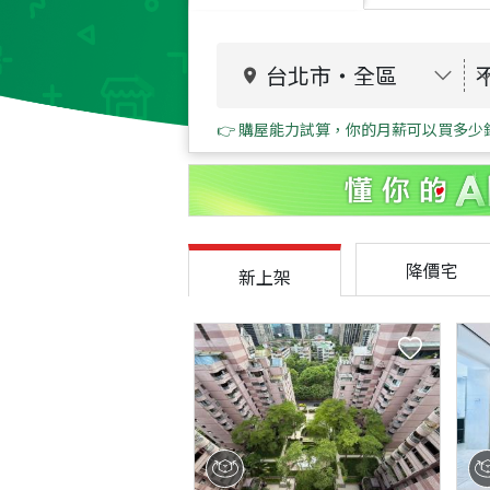
台北市
・
全區
👉 購屋能力試算，你的月薪可以買多少
降價宅
新上架