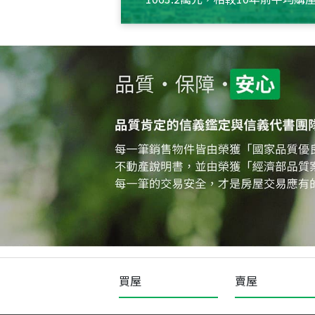
約550萬元，且貸款金額也多
買屋
賣屋