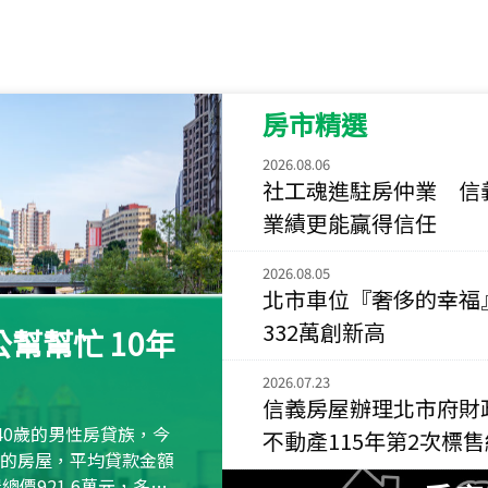
115
年
07
月 成交
菁英典藏
新竹市新竹市慈祥路
房市精選
115
年
07
月 成交
長隄
2026.08.06
新北市永和區環河西
社工魂進駐房仲業 信
業績更能贏得信任
115
年
07
月 成交
央央
2026.08.05
新竹縣竹北市高鐵八
北市車位『奢侈的幸福
332萬創新高
115
年
07
月 成交
幫幫忙 10年
小西華
台北市內湖區康寧路
2026.07.23
信義房屋辦理北市府財
115
年
07
月 成交
40歲的男性房貸族，今
不動產115年第2次標
捷豹
萬元的房屋，平均貸款金額
台北市中山區長春路
屋總價921.6萬元，多出