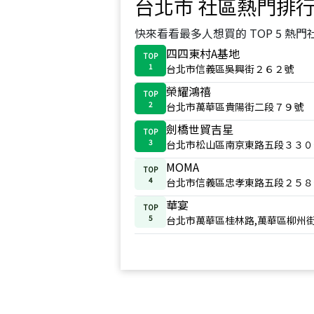
台北市
社區熱門排
快來看看最多人想買的 TOP 5 熱門
四四東村A基地
TOP
1
台北市信義區吳興街２６２號
榮耀鴻禧
TOP
2
台北市萬華區貴陽街二段７９號
劍橋世貿吉星
TOP
3
台北市松山區南京東路五段３３０
MOMA
TOP
4
台北市信義區忠孝東路五段２５８
華宴
TOP
5
台北市萬華區桂林路,萬華區柳州