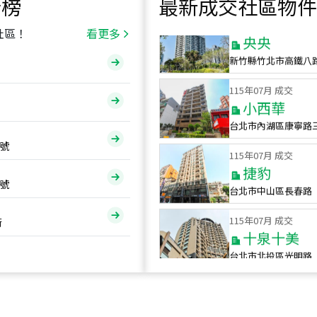
行榜
最新成交社區物件
115
年
07
月 成交
央央
社區！
看更多
新竹縣竹北市高鐵八
115
年
07
月 成交
小西華
台北市內湖區康寧路
115
年
07
月 成交
號
捷豹
台北市中山區長春路
號
115
年
07
月 成交
十泉十美
街
台北市北投區光明路
115
年
07
月 成交
四維天廈
新竹市新竹市四維路