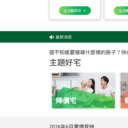
生活圈資訊
生活
最新消息
‧
還不知道要搜尋什麼樣的房子？快
主題好宅
降價宅
2026
年
6
月實價登錄