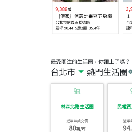
9,388
3,
萬
｛傳家｝信義計畫區五房讚
１
台北市信義區松德路
台
建坪
90.44
5房2廳
35.4年
建
最受關注的生活圈，你跟上了嗎？
台北市
熱門生活圈
林森北路生活圈
民權西
近半年成交價
近半
80
94.
萬/坪