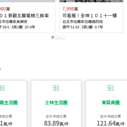
980
7,998
萬
萬
０１景觀北醫電梯三房車
可看屋！全坤１０１十一樓
北市信義區吳興街
台北市信義區信義路四段
坪
56.5
3房2廳
25.0年
建坪
51.63
3房2廳
0.7年
路生活圈
士林生活圈
東區商圈
年成交價
近半年成交價
近半年成交價
1
83.89
121.64
萬/坪
萬/坪
萬/坪