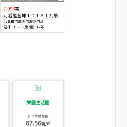
7,998
3,800
萬
萬
可看屋全坤１０１Ａ１九樓
信義區大空間美寓
台北市信義區信義路四段
台北市信義區大道路
建坪
51.63
3房2廳
0.7年
建坪
39.62
6房4廳(含加蓋)
51.9
雙園生活圈
近半年成交價
67.56
萬/坪