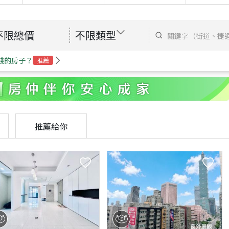
不限總價
不限類型
錢的房子？
推薦
推薦給你