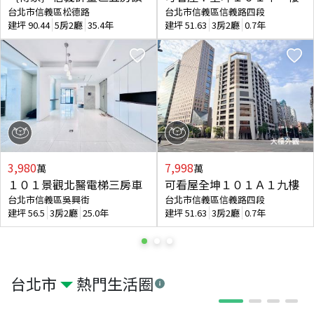
台北市信義區松德路
台北市信義區信義路四段
建坪
90.44
5房2廳
35.4年
建坪
51.63
3房2廳
0.7年
3,980
7,998
萬
萬
１０１景觀北醫電梯三房車
可看屋全坤１０１Ａ１九樓
台北市信義區吳興街
台北市信義區信義路四段
建坪
56.5
3房2廳
25.0年
建坪
51.63
3房2廳
0.7年
台北市
熱門生活圈