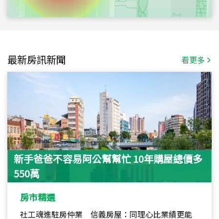
最新房訊新聞
看更多
新手爸爸不容易阿公幫幫忙 10年購屋總價多
550萬
房市精選
社工魂進駐房仲業 信義房屋：同理心比業績更能