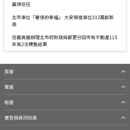
贏得信任
北市車位『奢侈的幸福』 大安坡道車位332萬創新
高
信義房屋辦理北市府財政局都更分回市有不動產115
年第2次標售結果
買屋
賣屋
租屋
實登與房訊知識