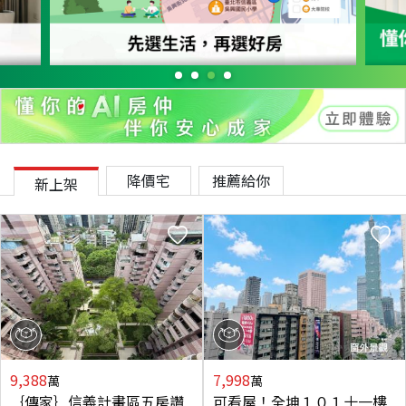
降價宅
推薦給你
新上架
9,388
7,998
萬
萬
｛傳家｝信義計畫區五房讚
可看屋！全坤１０１十一樓