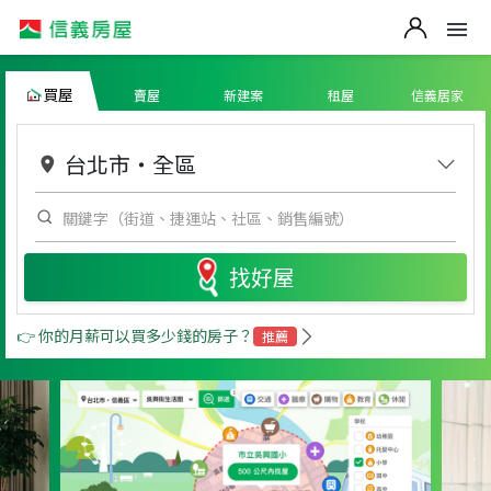
買屋
賣屋
新建案
租屋
信義居家
台北市
・
全區
找好屋
👉 你的月薪可以買多少錢的房子？
推薦