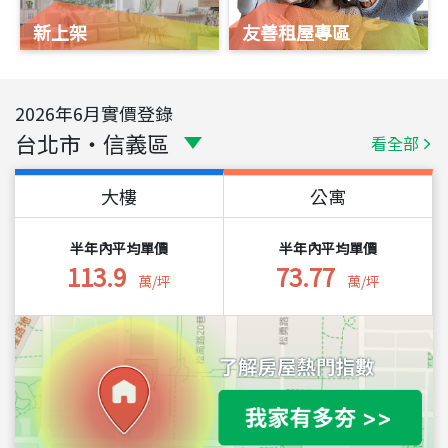
新上架
友善租屋專區
2026
年
6
月實價登錄
台北市
・
信義區
看全部
大樓
公寓
半年內平均單價
半年內平均單價
113.9
73.77
萬/坪
萬/坪