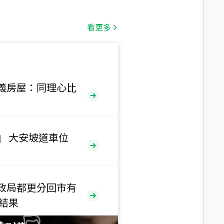
總價
1,808
萬
看更多
總價
530
萬
路二段
義房屋：同理心比
總價
5,800
萬
路
』 大安坡道車位
總價
1,938
萬
三段
政局都更分回市有
總價
售結果
1,350
萬