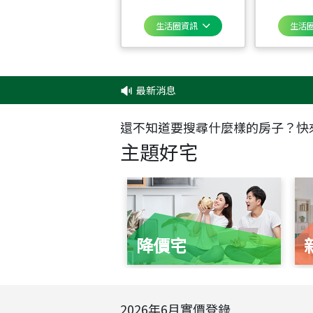
生活圈資訊
生活
最新消息
‧
✦
還不知道要搜尋什麼樣的房子？快
主題好宅
降價宅
2026
年
6
月實價登錄