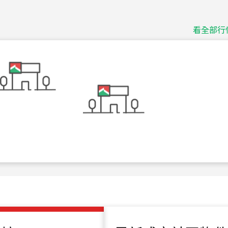
115
年
07
月 成交
捷豹
台北市中山區長春路
看全部行
115
年
07
月 成交
十泉十美
台北市北投區光明路
115
年
07
月 成交
四維天廈
新竹市新竹市四維路
115
年
07
月 成交
菁英典藏
新竹市新竹市慈祥路
115
年
07
月 成交
長隄
新北市永和區環河西