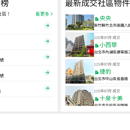
行榜
最新成交社區物件
115
年
07
月 成交
央央
社區！
看更多
新竹縣竹北市高鐵八
115
年
07
月 成交
小西華
台北市內湖區康寧路
115
年
07
月 成交
號
捷豹
台北市中山區長春路
號
115
年
07
月 成交
十泉十美
街
台北市北投區光明路
115
年
07
月 成交
四維天廈
新竹市新竹市四維路