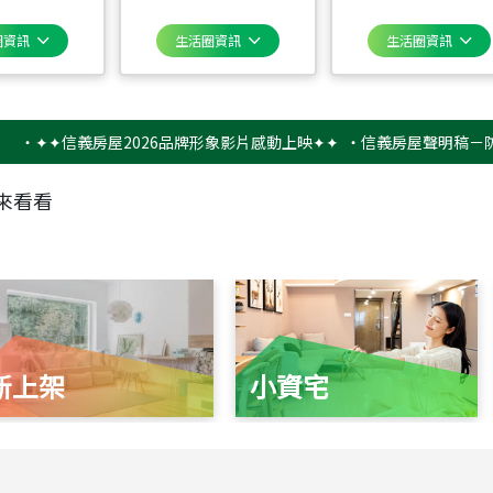
圈資訊
生活圈資訊
生活圈資訊
✦信義房屋2026品牌形象影片感動上映✦✦
‧
信義房屋聲明稿－防詐騙提
來看看
新上架
小資宅