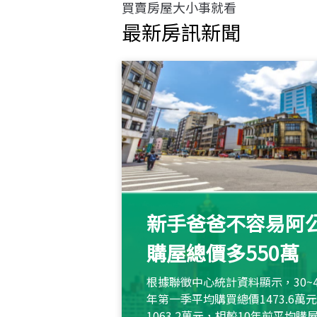
買賣房屋大小事就看
最新房訊新聞
新手爸爸不容易阿公
購屋總價多550萬
根據聯徵中心統計資料顯示，30~
年第一季平均購買總價1473.6
1063.2萬元，相較10年前平均購