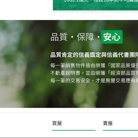
約550萬元，且貸款金額也多
買屋
賣屋