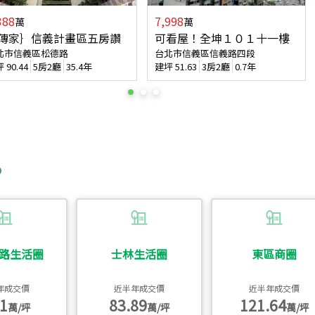
388
7,998
萬
萬
傳家｝信義計畫區五房讚
可看屋！全坤１０１十一樓
北市信義區松德路
台北市信義區信義路四段
坪
90.44
5房2廳
35.4年
建坪
51.63
3房2廳
0.7年
路生活圈
士林生活圈
東區商圈
年成交價
近半年成交價
近半年成交價
1
83.89
121.64
萬/坪
萬/坪
萬/坪