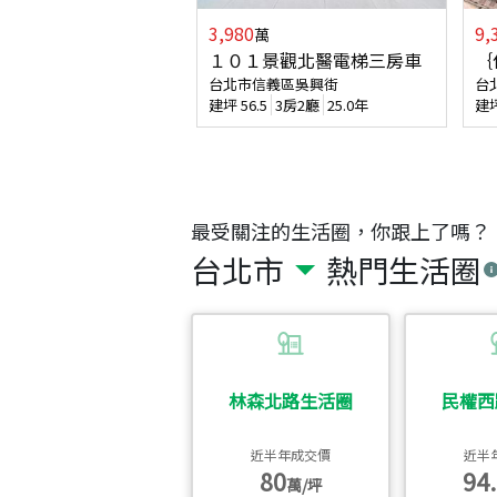
3,980
9,
萬
１０１景觀北醫電梯三房車
｛
台北市信義區吳興街
台
建坪
56.5
3房2廳
25.0年
建
最受關注的生活圈，你跟上了嗎？
台北市
熱門生活圈
林森北路生活圈
民權西
近半年成交價
近半
80
94.
萬/坪