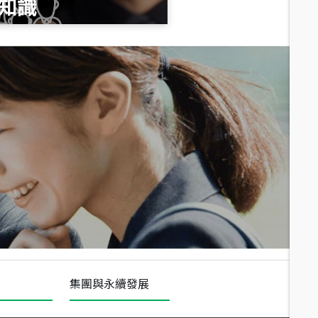
知識
總價
1,020
萬
總價
490
萬
總價
1,808
萬
集團與永續發展