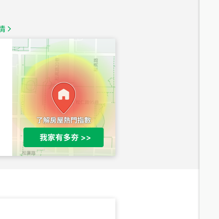
總價
1,350
萬
情
總價
1,020
萬
總價
490
萬
總價
1,808
萬
總價
530
萬
路二段