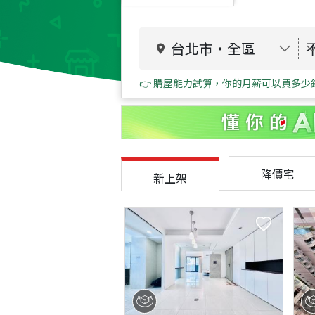
台北市
・
全區
👉 購屋能力試算，你的月薪可以買多少
降價宅
新上架