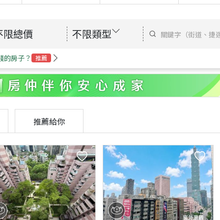
不限總價
不限類型
錢的房子？
推薦
推薦給你