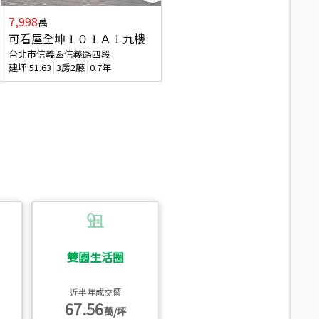
7,998
3,800
萬
萬
可看屋全坤１０１Ａ１九樓
信義區大空間美寓
台北市信義區信義路四段
台北市信義區大道路
建坪
51.63
3房2廳
0.7年
建坪
39.62
6房4廳(含加蓋)
51.9
雙園生活圈
近半年成交價
67.56
萬/坪