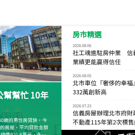
115
年
07
月 成交
菁英典藏
新竹市新竹市慈祥路
房市精選
115
年
07
月 成交
長隄
2026.08.06
新北市永和區環河西
社工魂進駐房仲業 信
業績更能贏得信任
115
年
07
月 成交
央央
2026.08.05
新竹縣竹北市高鐵八
北市車位『奢侈的幸福
332萬創新高
115
年
07
月 成交
幫幫忙 10年
小西華
台北市內湖區康寧路
2026.07.23
信義房屋辦理北市府財
115
年
07
月 成交
40歲的男性房貸族，今
不動產115年第2次標
捷豹
萬元的房屋，平均貸款金額
台北市中山區長春路
屋總價921.6萬元，多出