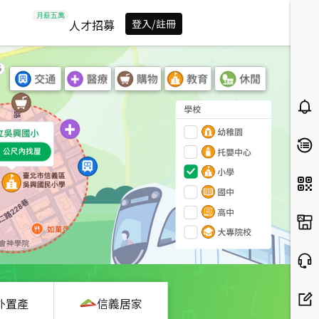
人才招募
登入/註冊
外置產
信義居家