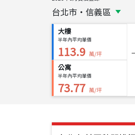
台北市
・
信義區
大樓
半年內平均單價
113.9
萬/坪
公寓
半年內平均單價
73.77
萬/坪