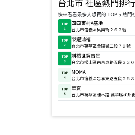
台北市
社區熱門排
快來看看最多人想買的 TOP 5 熱門
四四東村A基地
TOP
1
台北市信義區吳興街２６２號
榮耀鴻禧
TOP
2
台北市萬華區貴陽街二段７９號
劍橋世貿吉星
TOP
3
台北市松山區南京東路五段３３０
MOMA
TOP
4
台北市信義區忠孝東路五段２５８
華宴
TOP
5
台北市萬華區桂林路,萬華區柳州