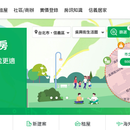
租屋
社區/商辦
實價登錄
房訊知識
信義居家
新建案
租屋
海