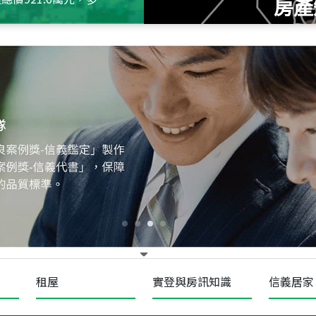
房產
115
年
07
月 成交
十泉十美
台北市北投區光明路
115
年
07
月 成交
四維天廈
新竹市新竹市四維路
115
年
07
月 成交
菁英典藏
新竹市新竹市慈祥路
租屋
實登與房訊知識
信義居家