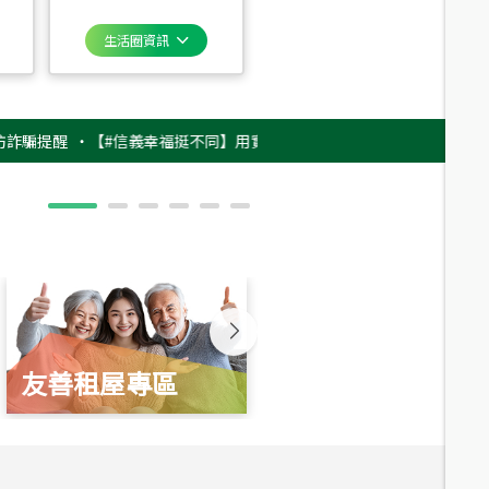
生活圈資訊
醒
‧
【#信義幸福挺不同】用實力，讓升職免抽號碼牌！最新雇主品牌影片上
友善租屋專區
新婚起家厝