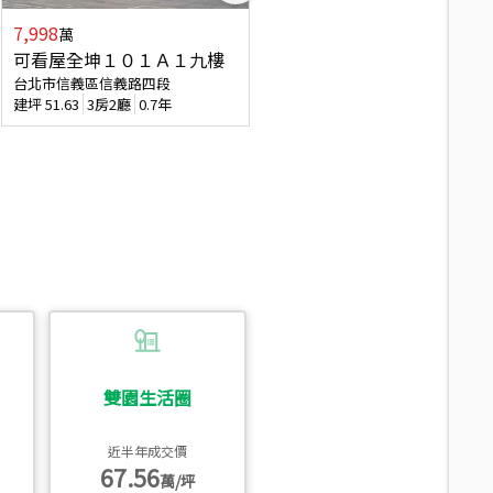
7,998
3,800
萬
萬
可看屋全坤１０１Ａ１九樓
信義區大空間美寓
台北市信義區信義路四段
台北市信義區大道路
建坪
51.63
3房2廳
0.7年
建坪
39.62
6房4廳(含加蓋)
51.9
雙園生活圈
近半年成交價
67.56
萬/坪