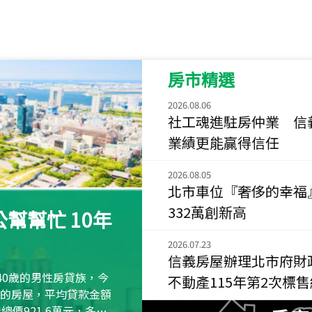
115
年
07
月 成交
菁英典藏
新竹市新竹市慈祥路
房市精選
115
年
07
月 成交
長隄
2026.08.06
新北市永和區環河西
社工魂進駐房仲業 信
業績更能贏得信任
115
年
07
月 成交
央央
2026.08.05
新竹縣竹北市高鐵八
北市車位『奢侈的幸福
115
年
07
月 成交
332萬創新高
幫幫忙 10年
小西華
台北市內湖區康寧路
2026.07.23
信義房屋辦理北市府財
115
年
07
月 成交
40歲的男性房貸族，今
不動產115年第2次標
捷豹
萬元的房屋，平均貸款金額
台北市中山區長春路
屋總價921.6萬元，多出