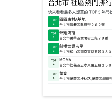
台北市
社區熱門排
快來看看最多人想買的 TOP 5 熱門
四四東村A基地
TOP
1
台北市信義區吳興街２６２號
榮耀鴻禧
TOP
2
台北市萬華區貴陽街二段７９號
劍橋世貿吉星
TOP
3
台北市松山區南京東路五段３３０
MOMA
TOP
4
台北市信義區忠孝東路五段２５８
華宴
TOP
5
台北市萬華區桂林路,萬華區柳州