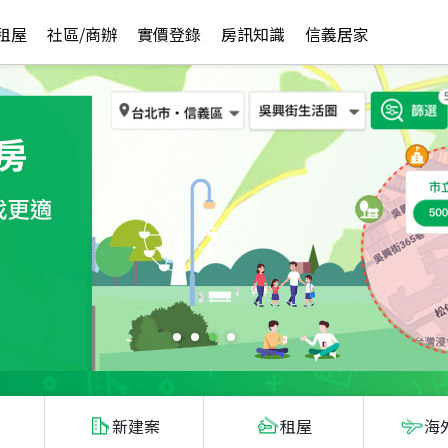
租屋
社區/商辦
實價登錄
房訊知識
信義居家
新建案
租屋
海