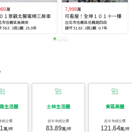
980
7,998
萬
萬
０１景觀北醫電梯三房車
可看屋！全坤１０１十一樓
北市信義區吳興街
台北市信義區信義路四段
坪
56.5
3房2廳
25.0年
建坪
51.63
3房2廳
0.7年
路生活圈
士林生活圈
東區商圈
年成交價
近半年成交價
近半年成交價
1
83.89
121.64
萬/坪
萬/坪
萬/坪