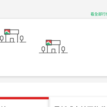
捷豹
台北市中山區長春路
看全部行
115
年
07
月 成交
十泉十美
台北市北投區光明路
115
年
07
月 成交
四維天廈
新竹市新竹市四維路
115
年
07
月 成交
菁英典藏
新竹市新竹市慈祥路
115
年
07
月 成交
長隄
新北市永和區環河西