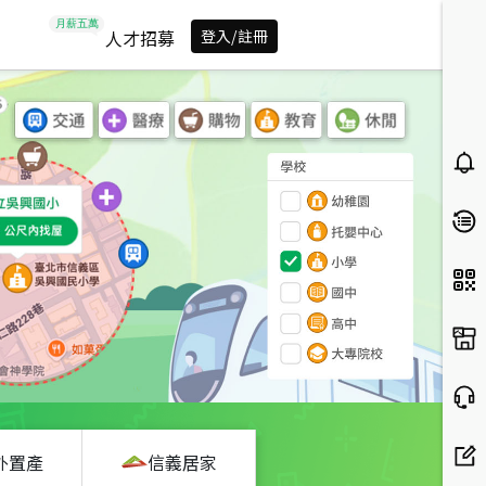
人才招募
登入/註冊
外置產
信義居家