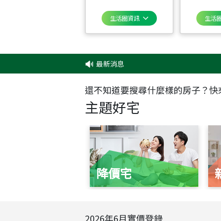
生活圈資訊
生活
最新消息
還不知道要搜尋什麼樣的房子？快
主題好宅
降價宅
2026
年
6
月實價登錄