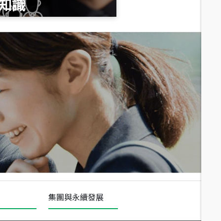
知識
總價
1,020
萬
總價
490
萬
總價
1,808
萬
集團與永續發展