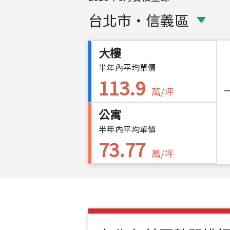
台北市
・
信義區
大樓
半年內平均單價
113.9
萬/坪
公寓
半年內平均單價
73.77
萬/坪