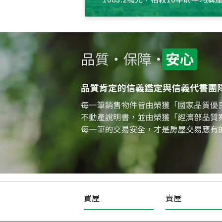
約550萬元，且貸款金額也多
買屋
賣屋