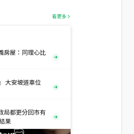
總價
1,808
萬
看更多
總價
530
萬
路二段
義房屋：同理心比
總價
5,800
萬
路
』 大安坡道車位
總價
1,938
萬
三段
政局都更分回市有
總價
售結果
1,350
萬