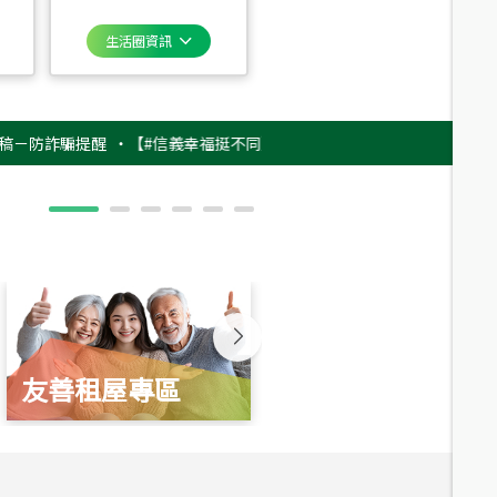
生活圈資訊
詐騙提醒
‧
【#信義幸福挺不同】用實力，讓升職免抽號碼牌！最新雇主品牌影
友善租屋專區
新婚起家厝
總價