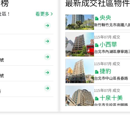
行榜
最新成交社區物件
115
年
07
月 成交
央央
社區！
看更多
新竹縣竹北市高鐵八
115
年
07
月 成交
小西華
台北市內湖區康寧路
115
年
07
月 成交
號
捷豹
台北市中山區長春路
號
115
年
07
月 成交
十泉十美
街
台北市北投區光明路
115
年
07
月 成交
四維天廈
新竹市新竹市四維路