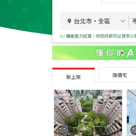
台北市
・
全區
👉 購屋能力試算，你的月薪可以買多少
降價宅
新上架