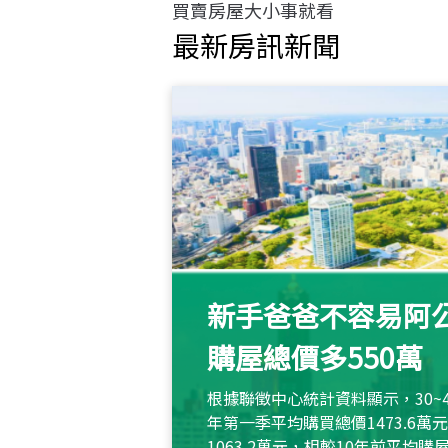
買賣房屋大小事就看
最新房訊新聞
新手爸爸不容易阿公
購屋總價多550萬
根據聯徵中心統計資料顯示，30~
年第一季平均購買總價1473.6
1063.2萬元，相較10年前平均購