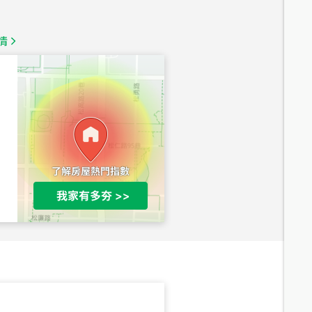
1,350
萬
情
總價
1,020
萬
總價
490
萬
總價
1,808
萬
總價
530
萬
路二段