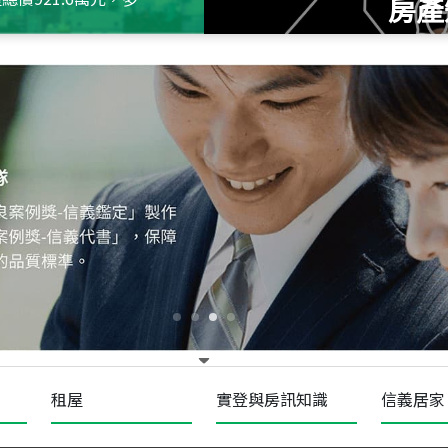
房產
115
年
07
月 成交
十泉十美
台北市北投區光明路
115
年
07
月 成交
四維天廈
新竹市新竹市四維路
115
年
07
月 成交
菁英典藏
新竹市新竹市慈祥路
租屋
實登與房訊知識
信義居家