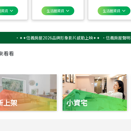
圈資訊
生活圈資訊
生活圈資訊
‧
✦✦信義房屋2026品牌形象影片感動上映✦✦
‧
信義房屋聲明稿－防
來看看
新上架
小資宅
115
年
07
月 成交