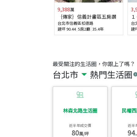
9,388
3,
萬
｛傳家｝信義計畫區五房讚
１
台北市信義區松德路
台
建坪
90.44
5房2廳
35.4年
建
最受關注的生活圈，你跟上了嗎？
台北市
熱門生活圈
林森北路生活圈
民權西
近半年成交價
近半
80
94.
萬/坪