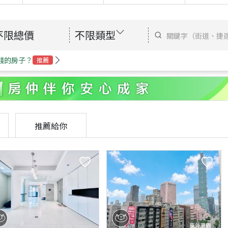
不限總價
不限類型
錢的房子？
推薦
推薦給你