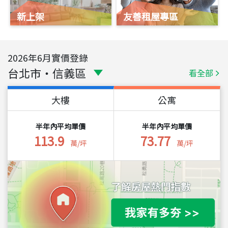
新上架
友善租屋專區
2026
年
6
月實價登錄
台北市
・
信義區
看全部
大樓
公寓
半年內平均單價
半年內平均單價
113.9
73.77
萬/坪
萬/坪