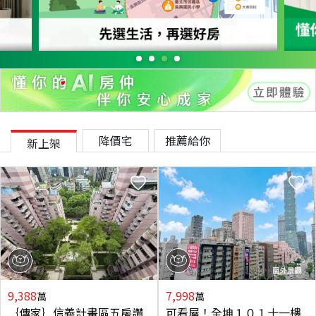
降價宅
推薦給你
新上架
9,388
7,998
萬
萬
｛傳家｝信義計畫區五房讚
可看屋！全坤１０１十一樓