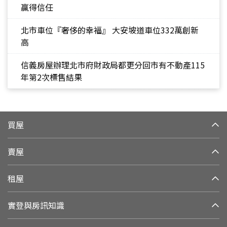
贏得信任
北市車位『奢侈的幸福』 大安坡道車位332萬創新
高
信義房屋辦理北市府財政局都更分回市有不動產115
年第2次標售結果
買屋
賣屋
租屋
實登與房訊知識