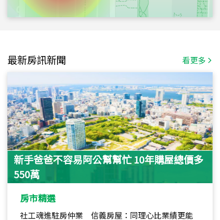
最新房訊新聞
看更多
新手爸爸不容易阿公幫幫忙 10年購屋總價多
550萬
房市精選
社工魂進駐房仲業 信義房屋：同理心比業績更能