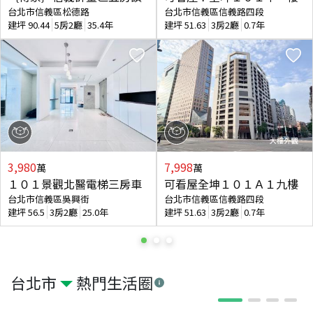
台北市信義區松德路
台北市信義區信義路四段
建坪
90.44
5房2廳
35.4年
建坪
51.63
3房2廳
0.7年
3,980
7,998
萬
萬
１０１景觀北醫電梯三房車
可看屋全坤１０１Ａ１九樓
台北市信義區吳興街
台北市信義區信義路四段
建坪
56.5
3房2廳
25.0年
建坪
51.63
3房2廳
0.7年
台北市
熱門生活圈