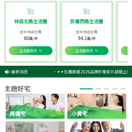
林森北路生活圈
民權西路生活圈
近半年成交價
近半年成交價
80
94.1
萬/坪
萬/坪
生活圈資訊
生活圈資訊
最新消息
‧
✦✦信義房屋2026品牌形象影片感動上映
主題好宅
降價宅
小資宅