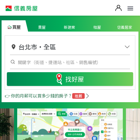
買屋
賣屋
新建案
租屋
信義居家
台北市
・
全區
找好屋
👉 你的月薪可以買多少錢的房子？
推薦