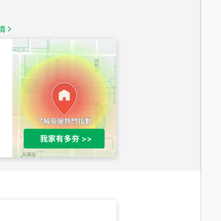
總價
1,350
萬
情
總價
1,020
萬
總價
490
萬
總價
1,808
萬
總價
530
萬
路二段