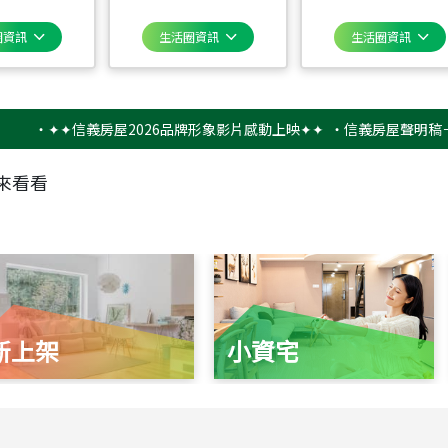
圈資訊
生活圈資訊
生活圈資訊
‧
✦✦信義房屋2026品牌形象影片感動上映✦✦
‧
信義房屋聲明稿－防詐
來看看
新上架
小資宅