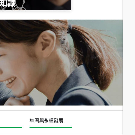
知識
總價
1,020
萬
總價
490
萬
總價
1,808
萬
集團與永續發展