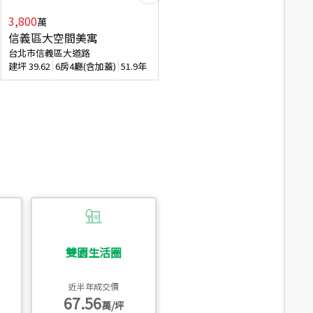
3,800
2,088
萬
萬
信義區大空間美寓
博愛精妝成家易
台北市信義區大道路
台北市信義區虎林街
建坪
39.62
6房4廳(含加蓋)
51.9年
建坪
20.47
3房2廳
56.4年
雙園生活圈
近半年成交價
67.56
萬/坪