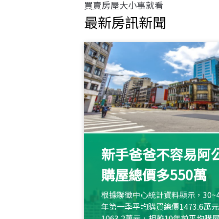
買賣房屋大小事就看
最新房訊新聞
新手爸爸不容易阿公
購屋總價多550萬
根據聯徵中心統計資料顯示，30~
年第一季平均購買總價1473.6
1063.2萬元，相較10年前平均購