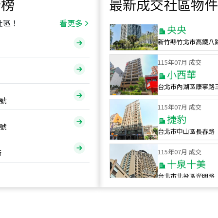
行榜
最新成交社區物件
115
年
07
月 成交
央央
社區！
看更多
新竹縣竹北市高鐵八
115
年
07
月 成交
小西華
台北市內湖區康寧路
115
年
07
月 成交
號
捷豹
台北市中山區長春路
號
115
年
07
月 成交
十泉十美
街
台北市北投區光明路
115
年
07
月 成交
四維天廈
新竹市新竹市四維路