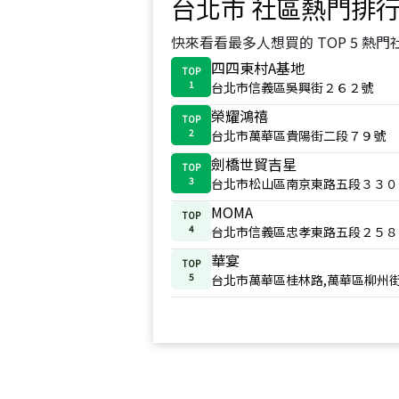
台北市
社區熱門排
快來看看最多人想買的 TOP 5 熱門
四四東村A基地
TOP
1
台北市信義區吳興街２６２號
榮耀鴻禧
TOP
2
台北市萬華區貴陽街二段７９號
劍橋世貿吉星
TOP
3
台北市松山區南京東路五段３３０
MOMA
TOP
4
台北市信義區忠孝東路五段２５８
華宴
TOP
5
台北市萬華區桂林路,萬華區柳州