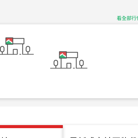
115
年
07
月 成交
捷豹
台北市中山區長春路
看全部行
115
年
07
月 成交
十泉十美
台北市北投區光明路
115
年
07
月 成交
四維天廈
新竹市新竹市四維路
115
年
07
月 成交
菁英典藏
新竹市新竹市慈祥路
115
年
07
月 成交
長隄
新北市永和區環河西