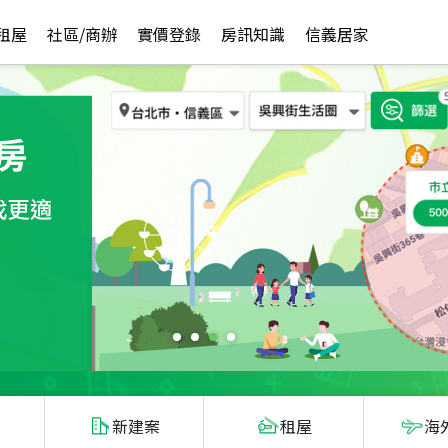
租屋
社區/商辦
實價登錄
房訊知識
信義居家
新建案
租屋
海