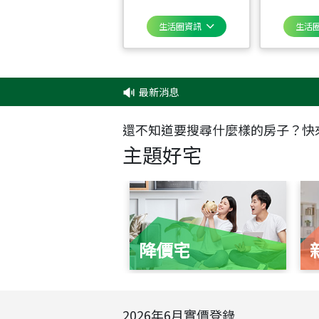
生活圈資訊
生活
最新消息
還不知道要搜尋什麼樣的房子？快
主題好宅
降價宅
2026
年
6
月實價登錄