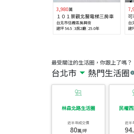
3,980
7,
萬
１０１景觀北醫電梯三房車
可
台北市信義區吳興街
台
建坪
56.5
3房2廳
25.0年
建
最受關注的生活圈，你跟上了嗎？
台北市
熱門生活圈
林森北路生活圈
民權西
近半年成交價
近半
80
94.
萬/坪