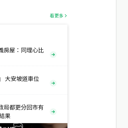
總價
1,808
萬
看更多
總價
530
萬
路二段
義房屋：同理心比
總價
5,800
萬
路
』 大安坡道車位
總價
1,938
萬
三段
政局都更分回市有
總價
售結果
1,350
萬