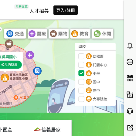
人才招募
登入/註冊
外置產
信義居家