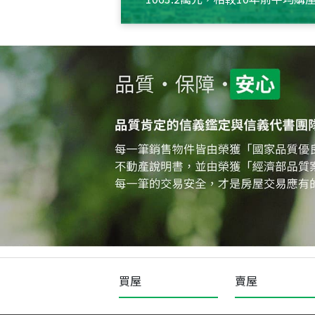
約550萬元，且貸款金額也多
買屋
賣屋