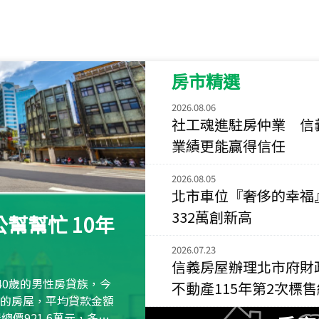
115
年
07
月 成交
菁英典藏
新竹市新竹市慈祥路
房市精選
115
年
07
月 成交
長隄
2026.08.06
新北市永和區環河西
社工魂進駐房仲業 信
業績更能贏得信任
115
年
07
月 成交
央央
2026.08.05
新竹縣竹北市高鐵八
北市車位『奢侈的幸福
332萬創新高
115
年
07
月 成交
幫幫忙 10年
小西華
2026.07.23
台北市內湖區康寧路
信義房屋辦理北市府財
115
年
07
月 成交
40歲的男性房貸族，今
不動產115年第2次標
捷豹
萬元的房屋，平均貸款金額
台北市中山區長春路
屋總價921.6萬元，多出