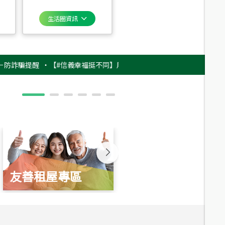
生活圈資訊
騙提醒
‧
【#信義幸福挺不同】用實力，讓升職免抽號碼牌！最新雇主品牌影片
友善租屋專區
新婚起家厝