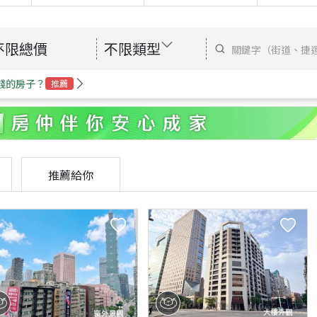
不限總價
不限類型
錢的房子？
推薦
推薦給你