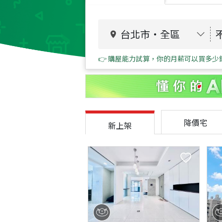
台北市
・
全區
👉 購屋能力試算，你的月薪可以買多少
降價宅
新上架