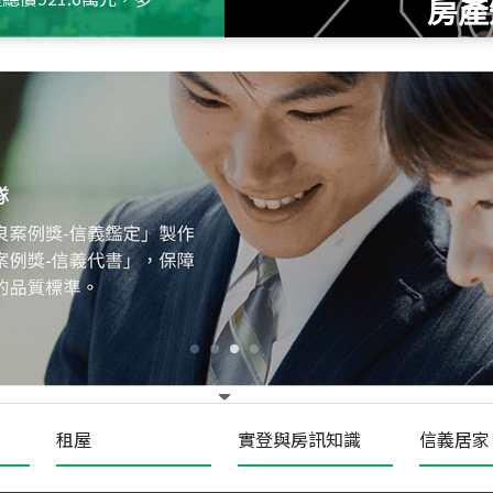
房產
115
年
07
月 成交
十泉十美
台北市北投區光明路
115
年
07
月 成交
四維天廈
新竹市新竹市四維路
115
年
07
月 成交
菁英典藏
新竹市新竹市慈祥路
租屋
實登與房訊知識
信義居家