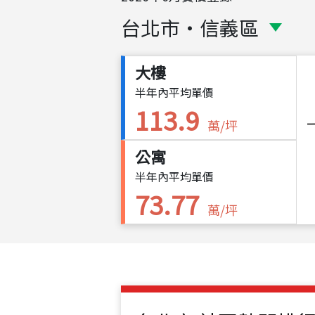
台北市
・
信義區
大樓
半年內平均單價
113.9
萬/坪
公寓
半年內平均單價
73.77
萬/坪