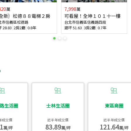
420
7,998
萬
萬
全新｝松德８８電梯２房
可看屋！全坤１０１十一樓
北市信義區松德路
台北市信義區信義路四段
坪
28.83
2房2廳
0.8年
建坪
51.63
3房2廳
0.7年
路生活圈
士林生活圈
東區商圈
年成交價
近半年成交價
近半年成交價
1
83.89
121.64
萬/坪
萬/坪
萬/坪