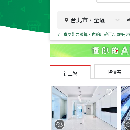
台北市
・
全區
👉 購屋能力試算，你的月薪可以買多少
降價宅
新上架