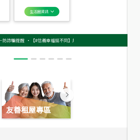
生活圈資訊
提醒
‧
【#信義幸福挺不同】用實力，讓升職免抽號碼牌！最新雇主品牌影片
友善租屋專區
新婚起家厝
總價