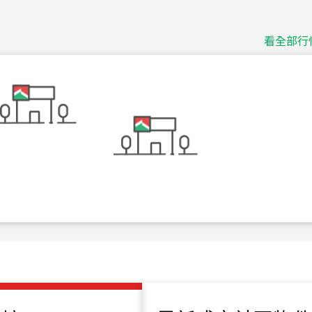
捷豹
台北市中山區長春路
看全部行
115
年
07
月 成交
十泉十美
台北市北投區光明路
115
年
07
月 成交
四維天廈
新竹市新竹市四維路
115
年
07
月 成交
菁英典藏
新竹市新竹市慈祥路
115
年
07
月 成交
長隄
新北市永和區環河西