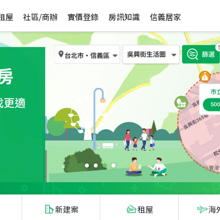
租屋
社區/商辦
實價登錄
房訊知識
信義居家
新建案
租屋
海