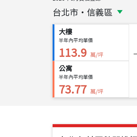
台北市
・
信義區
大樓
半年內平均單價
113.9
萬/坪
公寓
半年內平均單價
73.77
萬/坪