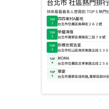
台北市
社區熱門排
快來看看最多人想買的 TOP 5 熱門
四四東村A基地
TOP
1
台北市信義區吳興街２６２號
榮耀鴻禧
TOP
2
台北市萬華區貴陽街二段７９號
劍橋世貿吉星
TOP
3
台北市松山區南京東路五段３３０
MOMA
TOP
4
台北市信義區忠孝東路五段２５８
華宴
TOP
5
台北市萬華區桂林路,萬華區柳州