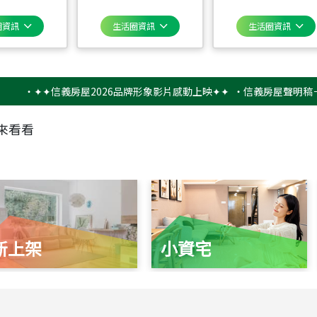
圈資訊
生活圈資訊
生活圈資訊
✦✦信義房屋2026品牌形象影片感動上映✦✦
‧
信義房屋聲明稿－防詐騙
來看看
新上架
小資宅
115
年
07
月 成交