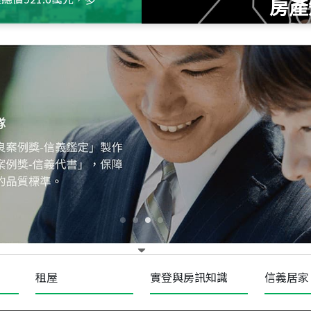
房產
115
年
07
月 成交
十泉十美
台北市北投區光明路
115
年
07
月 成交
四維天廈
新竹市新竹市四維路
115
年
07
月 成交
菁英典藏
新竹市新竹市慈祥路
租屋
實登與房訊知識
信義居家