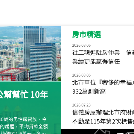
115
年
07
月 成交
菁英典藏
新竹市新竹市慈祥路
房市精選
115
年
07
月 成交
長隄
2026.08.06
新北市永和區環河西
社工魂進駐房仲業 信
業績更能贏得信任
115
年
07
月 成交
央央
2026.08.05
新竹縣竹北市高鐵八
北市車位『奢侈的幸福
115
年
07
月 成交
332萬創新高
幫幫忙 10年
小西華
台北市內湖區康寧路
2026.07.23
信義房屋辦理北市府財
115
年
07
月 成交
40歲的男性房貸族，今
不動產115年第2次標
捷豹
萬元的房屋，平均貸款金額
台北市中山區長春路
屋總價921.6萬元，多出