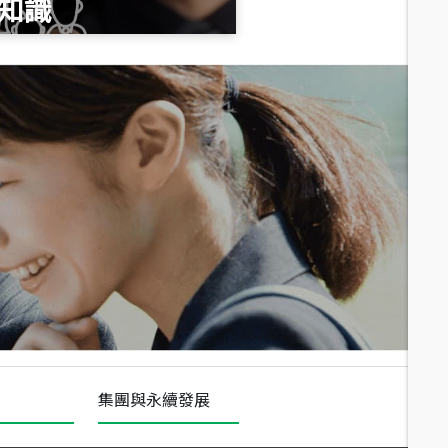
知識
總價
1,020
萬
總價
490
萬
總價
1,808
萬
集團與永續發展