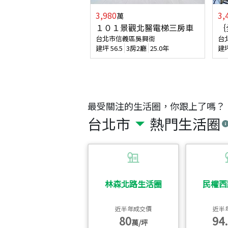
3,980
3,
萬
１０１景觀北醫電梯三房車
｛
台北市信義區吳興街
台
建坪
56.5
3房2廳
25.0年
建
最受關注的生活圈，你跟上了嗎？
台北市
熱門生活圈
林森北路生活圈
民權西
近半年成交價
近半
80
94.
萬/坪