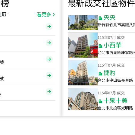
行榜
最新成交社區物件
115
年
07
月 成交
央央
社區！
看更多
新竹縣竹北市高鐵八
115
年
07
月 成交
小西華
台北市內湖區康寧路
115
年
07
月 成交
號
捷豹
台北市中山區長春路
號
115
年
07
月 成交
十泉十美
街
台北市北投區光明路
115
年
07
月 成交
四維天廈
新竹市新竹市四維路