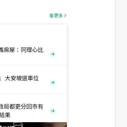
總價
1,808
萬
看更多
總價
530
萬
路二段
義房屋：同理心比
總價
5,800
萬
路
』 大安坡道車位
總價
1,938
萬
三段
政局都更分回市有
總價
售結果
1,350
萬