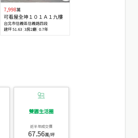
7,998
7,688
萬
萬
可看屋全坤１０１Ａ１九樓
專任全坤１０１邊間１３樓
台北市信義區信義路四段
台北市信義區信義路四段
建坪
51.63
3房2廳
0.7年
建坪
53
2廳2衛
0.7年
雙園生活圈
近半年成交價
67.56
萬/坪