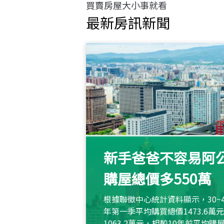
買賣房屋大小事就看
最新房訊新聞
新手爸爸不容易阿公
購屋總價多550萬
根據聯徵中心統計資料顯示，30~
年第一季平均購買總價1473.6
1063.2萬元，相較10年前平均購