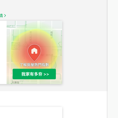
1,350
萬
情
總價
1,020
萬
總價
490
萬
總價
1,808
萬
總價
530
萬
路二段