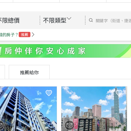
不限總價
不限類型
錢的房子？
推薦
推薦給你