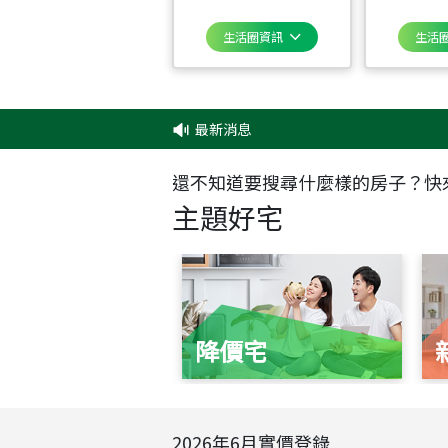
生活圈資訊
生活
最新消息
‧
還不知道要搜尋什麼樣的房子？快
主題好宅
降價宅
2026
年
6
月實價登錄