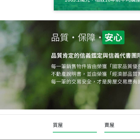
約550萬元，且貸款金額也多
買屋
賣屋