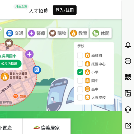
人才招募
登入/註冊
外置產
信義居家