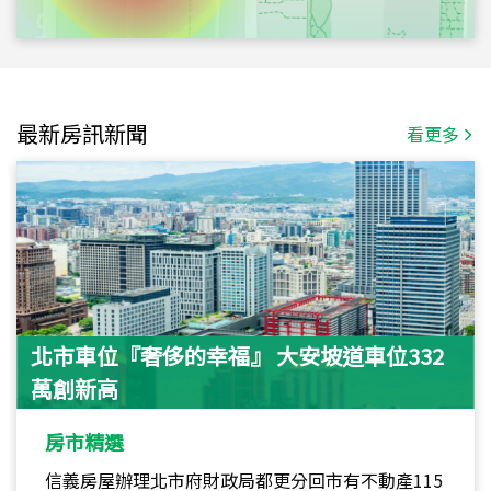
最新房訊新聞
看更多
北市車位『奢侈的幸福』 大安坡道車位332
萬創新高
房市精選
信義房屋辦理北市府財政局都更分回市有不動產115