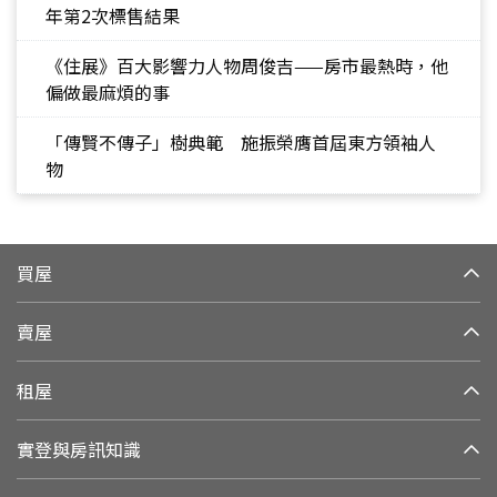
年第2次標售結果
《住展》百大影響力人物周俊吉——房市最熱時，他
偏做最麻煩的事
「傳賢不傳子」樹典範 施振榮膺首屆東方領袖人
物
買屋
賣屋
租屋
實登與房訊知識