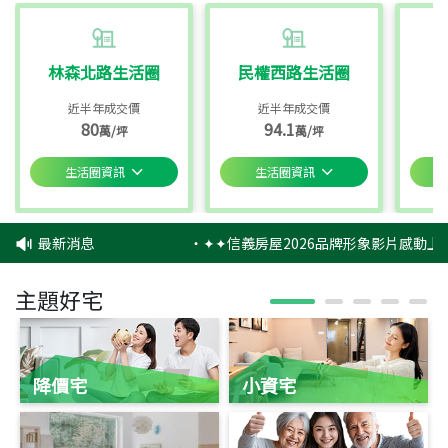
林森北路生活圈
民權西路生活圈
近半年成交價
近半年成交價
80
94.1
萬/坪
萬/坪
生活圈資訊
生活圈資訊
最新消息
‧
✦✦信義房屋2026品牌形象影片感動上映
主題好宅
降價宅
小資宅