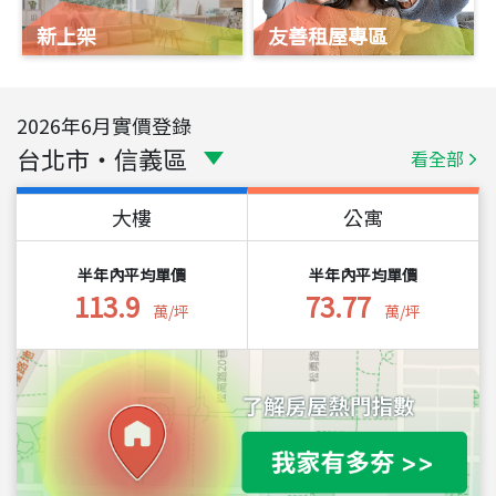
新上架
友善租屋專區
2026
年
6
月實價登錄
台北市
・
信義區
看全部
大樓
公寓
半年內平均單價
半年內平均單價
113.9
73.77
萬/坪
萬/坪