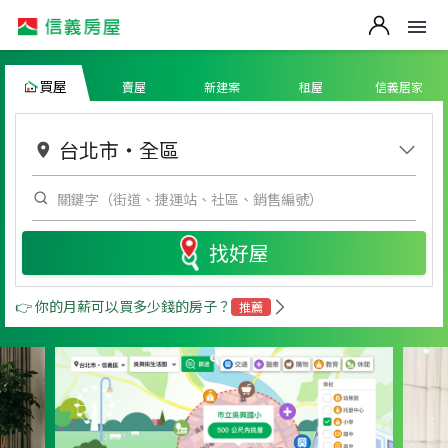
買屋
賣屋
新建案
租屋
信義居家
台北市
・
全區
找好屋
👉 你的月薪可以買多少錢的房子？
推薦