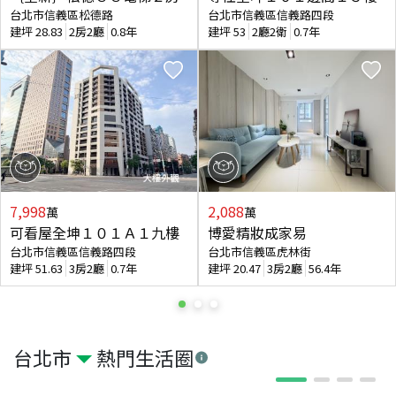
台北市信義區松德路
台北市信義區信義路四段
建坪
28.83
2房2廳
0.8年
建坪
53
2廳2衛
0.7年
7,998
2,088
萬
萬
可看屋全坤１０１Ａ１九樓
博愛精妝成家易
台北市信義區信義路四段
台北市信義區虎林街
建坪
51.63
3房2廳
0.7年
建坪
20.47
3房2廳
56.4年
台北市
熱門生活圈