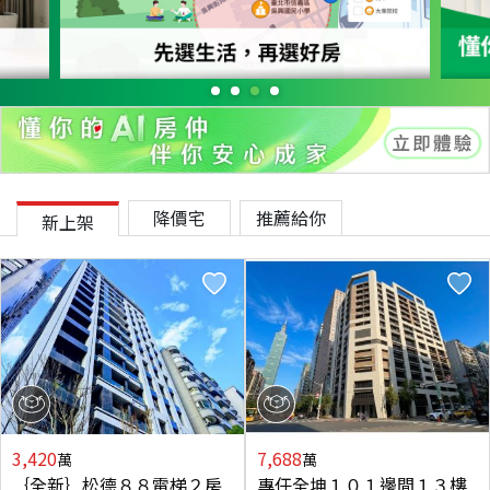
降價宅
推薦給你
新上架
3,420
7,688
萬
萬
｛全新｝松德８８電梯２房
專任全坤１０１邊間１３樓